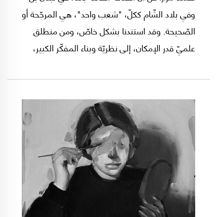
وفي بلاد الشّام ككلّ، "شعب واحد"، هي المرجّحة أو
الصّحيحة. وقد استندنا بشكل خاصّ، ومن منطلق
علميّ قدر الإمكان، إلى نظريّة وبناء المفكّر الكبير،
أنطون سعادة. كُنتَ قوميّاً اجتماعيّاً في عقيدتك
الاجتماعيّة-السّياسيّة، أو لم تَكن كذلك، فالحقيقة
هي أنّها نظرية قويّةٌ جدّاً ومتماسكةٌ جدّاً وواقعيّةٌ
جدّاً، وبمعزل عن نطاقها الجغرافيّ التّفصيليّ، علينا
الإقرار بأنّ عدداً من الأحداث والمعطيات التي
حصلت وتحصل، خصوصاً منذ سقوط بغداد عام
2003.. تُشكّل تحدّياً خطيراً مُعيّناً لبعض قناعاتنا
العلميّة و"الهويّاتيّة" هذه.