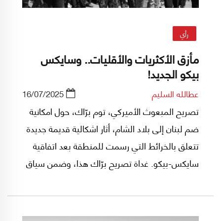
رأي
مأزق الأكثريات والأقليات.. وسايكس
بيكو الجديد!
عطالله السليم
16/07/2025
تصريح المبعوث الأميركي، توم برّاك، حول امكانية
ضم لبنان إلى بلاد الشام، أثار اشكالية قديمة جديدة
تتعلق بالخرائط التي رسمت للمنطقة بعد اتفاقية
سايكس-بيكو. غداة تصريح برّاك هذا، وضمن سياق
مختلف، اندلعت اشتباكات بين مجموعات درزية
مسلحة والقوات الحكومية السورية في محافظة
السويداء أعادت إلى الأذهان مجازر الساحل التي