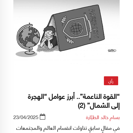
ارتكبت بحق العلويين. الحدثان (مواقف برّاك وأحداث
السويداء)، وان بديا مختلفين، إلا أنهما نتاج عطب في
منظومة سياسية عربية أنتجت مجتمعات متناقضة
ومفاهيم مشوهة وممارسات قاصرة.
رأي
“القوة الناعمة”.. أبرز عوامل “الهجرة
إلى الشمال” (2)
بسام خالد الطيّارة
23/04/2025
في مقالٍ سابقٍ تناولت انقسام العالم والمجتمعات