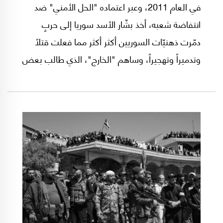
في العام 2011، وعبر اعتماده "الحل الأمني" ضد
انتفاضة شعبه، أخذ بشّار الأسد سوريا إلى حربٍ
دمّرت ذهنيّات السوريين أكثر أكثر مما فعلت قتلاً
وتدميراً وتهجيراً، وساهم "الخارج"، الذي طالب بعض
المنتفضين حينها بتدخّله وحمايته، في دمار هذه
الذهنيّات بدل إنقاذ سوريا والسوريين. وبعد أربع
عشرة سنةٍ من المظالم هرب بشار الأسد ليترك
البلاد في مهبّ رياح الجنون الإسرائيلي وفوضى
الأطماع الخارجيّة وصراع المظالم والهويّات.