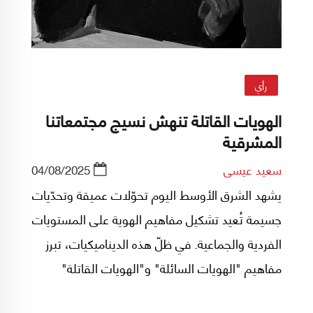
رأي
الهويات القاتلة تنهش نسيج مجتمعاتنا
المشرقية
سعيد عيسى
04/08/2025
يشهد الشرق الأوسط اليوم تحوّلات عميقة وتحدّيات
جسيمة تُعيد تشكيل مفاهيم الهوية على المستويات
‏الفردية والجماعية. في ظلّ هذه الديناميكيات، تبرز
مفاهيم "الهويات السائلة" و"الهويات القاتلة"
كأدوات ‏تحليلية مهمّة لفهم طبيعة الصراعات،