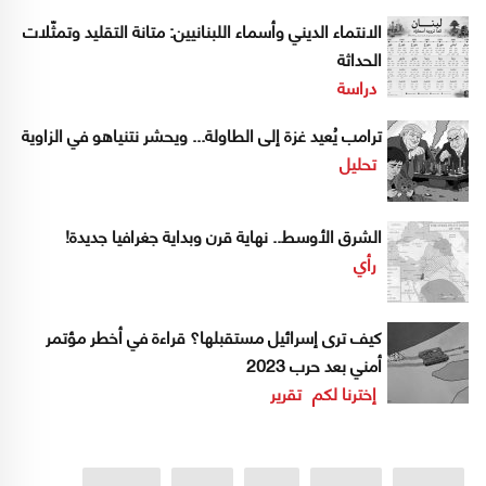
الانتماء الديني وأسماء اللبنانيين: متانة التقليد وتمثّلات
الحداثة
دراسة
ترامب يُعيد غزة إلى الطاولة... ويحشر نتنياهو في الزاوية
تحليل
الشرق الأوسط.. نهاية قرن وبداية جغرافيا جديدة!
رأي
كيف ترى إسرائيل مستقبلها؟ قراءة في أخطر مؤتمر
أمني بعد حرب 2023
إخترنا لكم
تقرير