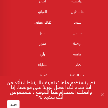
الرئيسية
لبنان
فلسطين
العراق
سوريا
ثقافه وفنون
تحقيق
تحليل
ترجمة
تقرير
دراسة
رأي
كتاب
مقابلة
من الذاكرة
كورونا
نحن نستخدم ملفات تعريف الارتباط للتأكد من
أننا نقدم لك أفضل تجربة على موقعنا. إذا
واصلت استخدام هذا الموقع ، فسنفترض
أنك سعيد به
حسنا
180POST جميع الحقوق محفوظة 2026