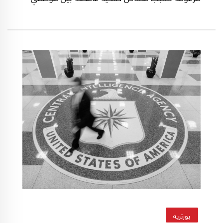
الحكومة الأميركية في جميع أنحاء العالم، وفقاً لما
أشارت إليه صحيفة "بوليتيكو" الأميركية في مقال
لها في 10 أيار/ مايو الماضي نقلاً عن مسؤولين
حاليين وسابقين على دراية بالأمر.
بورتريه