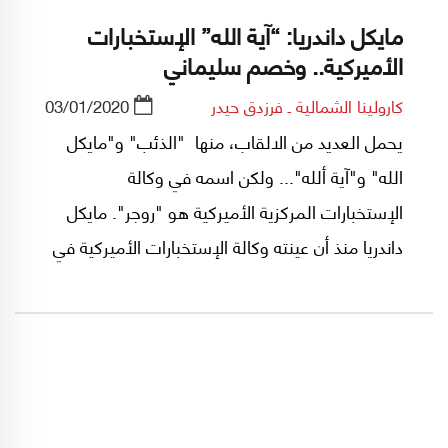
مايكل داندريا: “آية الله” الإستخبارات
الأميركية.. وخصم سليماني
كارولينا الشمالية ـ فرزدق حيدر
03/01/2020
يحمل العديد من الالقاب، منها "الذئب" و"مايكل
الله" و"آية ألله"... ولكن اسمه في وكالة
الإستخبارات المركزية الأميركية هو "روجر". مايكل
داندريا منذ أن عينته وكالة الإستخبارات الأميركية في
مركز قيادة العمليات الخاصة في إيران، ولا تبارح
عينه قاسم سليماني أينما حل وإرتحل.