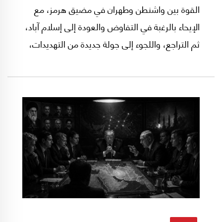
القوة بين واشنطن وطهران في مضيق هرمز، مع
الإيحاء بالرغبة في التفاوض والعودة إلى إسلام آباد،
ثم التراجع، واللجوء إلى جولة جديدة من التهديدات،
واعتلاء سفينة من هنا وسفينة من هناك، في اختبار
للقدرة على تحمل الضرر الناجم عن إغلاق المضيق
والحصار البحري المفروض على الموانىء الإيرانية.