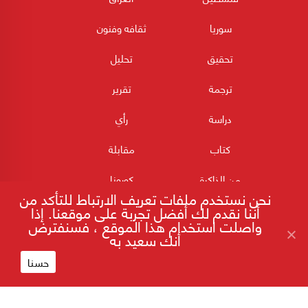
سوريا
ثقافه وفنون
تحقيق
تحليل
ترجمة
تقرير
دراسة
رأي
كتاب
مقابلة
من الذاكرة
كورونا
نحن نستخدم ملفات تعريف الارتباط للتأكد من
أننا نقدم لك أفضل تجربة على موقعنا. إذا
واصلت استخدام هذا الموقع ، فسنفترض
أنك سعيد به
حسنا
180POST جميع الحقوق محفوظة 2026