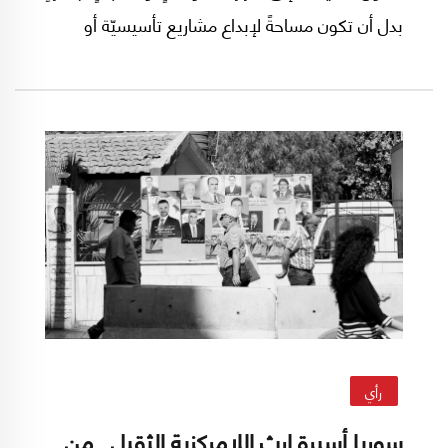
بدل أن تكون مساحةً لإبداع مشاريع تأسيسيّة أو
تسويات سياسية. كثير من الفاعلين يتعاملون مع
الساحة السياسيّة كمسرحٍ للأدوار الرمزيّة: يكفي أن
يشغل الفرد موقعاً على الخريطة السياسيّة، حتى لو
كان هامشياً، ليحسّ بفاعليةٍ رمزيّةٍ. هذا الحضور يبقى
ناقصاً لأنه لا يتضمّن القدرة على المبادرة أو صياغة
رؤيةٍ مؤسّساتيّةٍ جديدةٍ.
رأي
سوريا أسيرة إرث اللامركزية الثقيل.. من