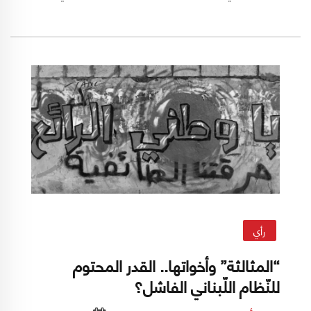
مركزية إدارية أم لا مركزية سياسية؟
رأي
“المثالثة” وأخواتها.. القدر المحتوم
للنّظام اللّبناني الفاشل؟