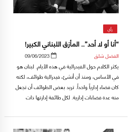
رأي
“أنا أو لا أحد”.. المأزق اللبناني الكبير!
الفضل شلق
09/06/2023
يكثر الكلام حول الفيدرالية في هذه الأيام. لبنان هو
في الأساس، ومنذ أن أنشئ، فيدرالية طوائف، لكنه
كان فضاء إدارياً واحداً. تريد بعض الطوائف أن تجعل
منه عدة فضاءات إدارية. لكل طائفة إدارتها ذات
مجتمع منغلق، وكما يقول البعض، يتظهّر فيه
"الوجدان" الطائفي. وقد استخدم هذا التعبير أحد
عتاة الدعوة الى الفيدرالية. ولا تجتمع الطوائف-