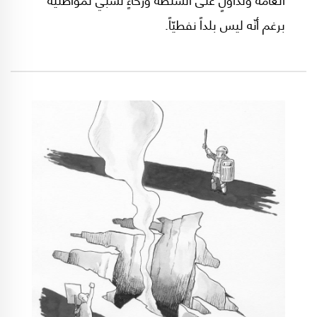
برغم أنّه ليس بلداً نفطيّاً.