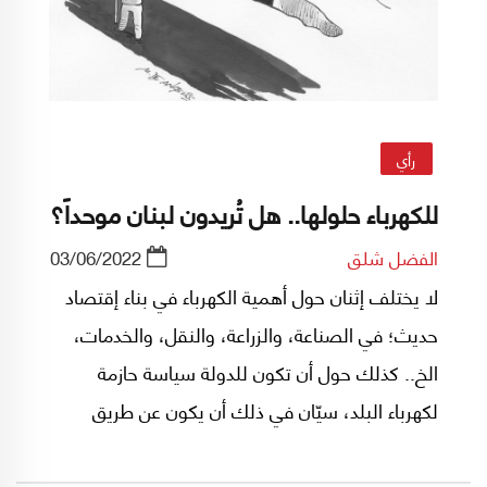
رأي
للكهرباء حلولها.. هل تُريدون لبنان موحداً؟
الفضل شلق
03/06/2022
لا يختلف إثنان حول أهمية الكهرباء في بناء إقتصاد
حديث؛ في الصناعة، والزراعة، والنقل، والخدمات،
الخ.. كذلك حول أن تكون للدولة سياسة حازمة
لكهرباء البلد، سيّان في ذلك أن يكون عن طريق
القطاع الخاص أو القطاع العام. في الحالتين، يتطلّب
الأمر وجود إدارة حكومية صاحبة قرار تستطيع