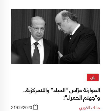
التخطيط له وتنفيذه، بالأحرى فرضه.
رأي
الموارنة حرّاس “الحياد” واللامركزية..
و”جهنم الحمراء”!
مالك الخوري
21/09/2020