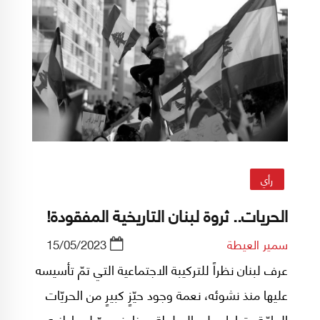
الأقوام إلا في مسائل تتعلق بالسياسة الخارجية.
وربما العملة الموحدة.
رأي
الحريات.. ثروة لبنان التاريخية المفقودة!
سمير العيطة
15/05/2023
عرف لبنان نظراً للتركيبة الاجتماعية التي تمّ تأسيسه
عليها منذ نشوئه، نعمة وجود حيّزٍ كبيرٍ من الحريّات
العامّة وتداولٍ على السلطة ورخاءٍ نسبيّ لمواطنيه