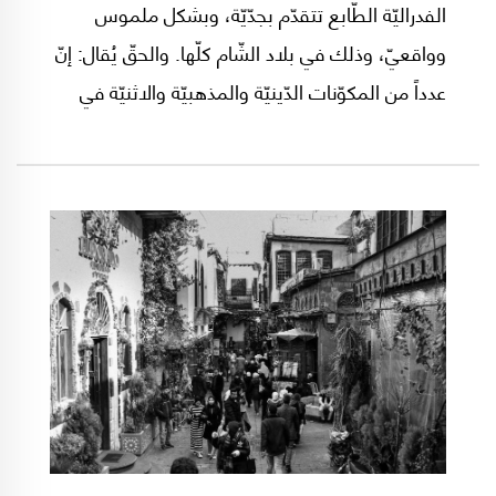
الفدراليّة الطّابع تتقدّم بجدّيّة، وبشكل ملموس
وواقعيّ، وذلك في بلاد الشّام كلّها. والحقّ يُقال: إنّ
عدداً من المكوّنات الدّينيّة والمذهبيّة والاثنيّة في
سوريا وفي المنطقة، بما فيها مكوّنات تنتمي إلى
الطّوائف الاسلاميّة السّنّيّة نفسها، باتت تشعر- أكثر
فأكثر- بأنّ هذا النّوع من الأنظمة السّياسيّة والإداريّة
هو الوحيد الكفيل بالحفاظ على وجودها
وخصوصيّتها من جهة، وعلى الحدّ الأدنى من الوحدة
الوطنيّة والجغرافيّة- وربّما القوميّة- ضمن دول ما
بعد الحرب العالميّة الأولى هذه، من جهة ثانية.