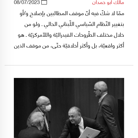
مالك أبو حمدان
08/07/2023
ممّا لا شكّ فيه أنّ موقف المطالبين بإصلاح و/أو
بتغيير النّظام السّياسي اللّبناني الحالي ـ ولو من
خلال مختلف الطّروحات الفيدراليّة واللّامركزيّة ـ هو
أكثر واقعيّة، بل وأكثر أخلاقيّة حتّى، من موقف الذين
لا يزالون مرابطين خلف هذا النّظام الطّائفي
الفاشل.