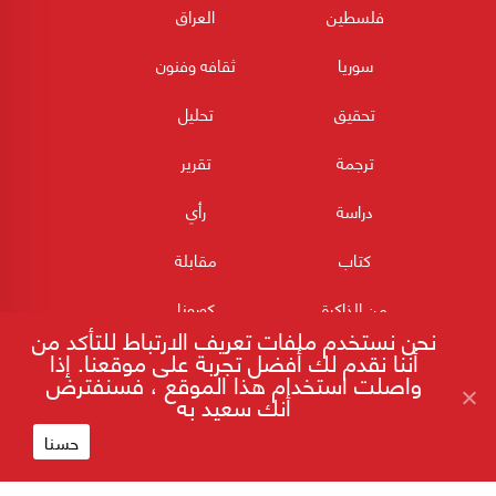
فلسطين
العراق
سوريا
ثقافه وفنون
تحقيق
تحليل
ترجمة
تقرير
دراسة
رأي
كتاب
مقابلة
من الذاكرة
كورونا
نحن نستخدم ملفات تعريف الارتباط للتأكد من
أننا نقدم لك أفضل تجربة على موقعنا. إذا
واصلت استخدام هذا الموقع ، فسنفترض
أنك سعيد به
حسنا
180POST جميع الحقوق محفوظة 2026