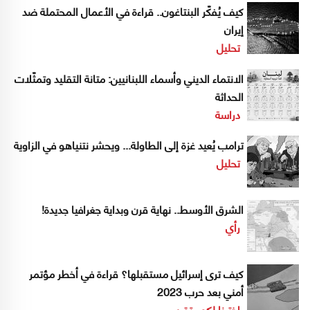
كيف يُفكّر البنتاغون.. قراءة في الأعمال المحتملة ضد
إيران
تحليل
الانتماء الديني وأسماء اللبنانيين: متانة التقليد وتمثّلات
الحداثة
دراسة
ترامب يُعيد غزة إلى الطاولة... ويحشر نتنياهو في الزاوية
تحليل
الشرق الأوسط.. نهاية قرن وبداية جغرافيا جديدة!
رأي
كيف ترى إسرائيل مستقبلها؟ قراءة في أخطر مؤتمر
أمني بعد حرب 2023
إخترنا لكم
تقرير