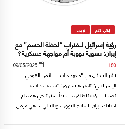
إخترنا لكم
ترجمة
رؤية إسرائيل لاقتراب “لحظة الحسم” مع
إيران: تسوية نووية أم مواجهة عسكرية؟
09/05/2025
180
نشر الباحثان في "معهد دراسات الأمن القومي
الإسرائيلي" تامير هايمن وراز تسيمت دراسة
تضمنت رؤية تنطلق من مبدأ استراتيجي هو منع
امتلاك إيران السلاح النووي، وبالتالي ما هي فرص
الخيارات السياسية والعسكرية.. في ما يلي النص
الكامل للدراسة التي نشرها معهد دراسات الأمن