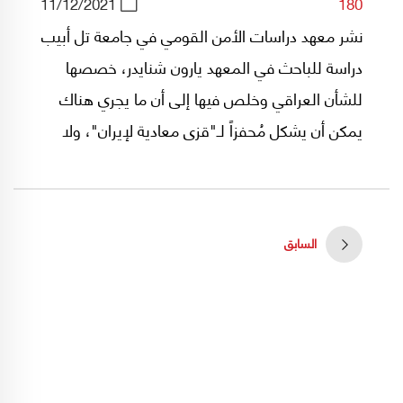
11/12/2021
180
نشر معهد دراسات الأمن القومي في جامعة تل أبيب
دراسة للباحث في المعهد يارون شنايدر، خصصها
للشأن العراقي وخلص فيها إلى أن ما يجري هناك
يمكن أن يشكل مُحفزاً لـ"قزى معادية لإيران"، ولا
سيما في لبنان من أجل الإقتداء بـ"النموذج العراقي"
لرفع الصوت ضد "التدخل الإيراني"!
السابق