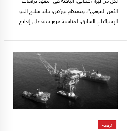
لكل من ليران عنتابي، الباحثة في "معهد دراسات
الأمن القومي"، وعميكام نوركين، قائد سلاح الجو
الإسرائيلي السابق، لمناسبة مرور سنة على إندلاع
الحرب الروسية الأوكرانية، ركزا فيها على التهديد
الجوي من خلال سلاح المُسيرات.
ترجمة