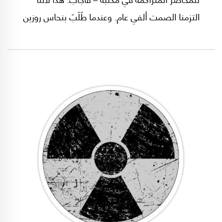
التزمنا الصمت ألفي عام. وعندما طَلَبَ بنحاس روزين
أول وزير عدل من بن غوريون تعيين الحدود لأنها أمر
قانوني، أجابه بن غوريون: القانون أمر من الأمور التي
يضعها البشر، أما تعيين الحدود فأمر لا نهاية له،
ففي التوراة كل مواصفات حدود الدولة، وكذلك في
تاريخنا، وفي الواقع لا نهاية لهذا الأمر (من كتاب
"الإسرائيليون الأوائل 1949" للمؤلف توم سيغف
عن مؤسسة الدراسات الفلسطينية عام 1986).