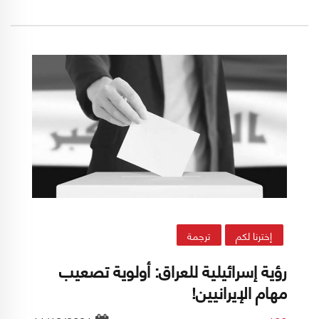
ألداد شافيط، أودي ديكل، وعينات كورتس يقرأون
تداعيات الحرب الأوكرانية ـ الروسية على إسرائيل
والمنطقة في هذا التقرير المشترك:
إخترنا لكم
ترجمة
رؤية إسرائيلية للعراق: أولوية تصعيب
مهام الإيرانيين!