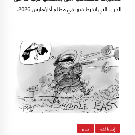
الحرب التي انخرط فيها في مطلع أذار/مارس 2026،
وخصوصًا مُسيّرات الرؤية من منظور الشخص الأول
المعروفة باسم FPV، أي (First Person View)،
والموجّهة بالألياف البصرية، وهي عبارة عن سلاح
منخفض الكلفة يضغط على الجيش الإسرائيلي،
ويختبر قدرته على التكيّف مع نمط حرب يتطور
بسرعة تفوق وتيرة تحديث منظوماته الدفاعية.
إخترنا لكم
تقرير