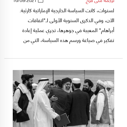
لسنوات، كانت السياسة الخارجية الإماراتية كارثية.
الآن، وفي الذكرى السنوية الأولى لـ"اتفاقات
أبراهام" المعيبة في جوهرها، تجري عملية إعادة
تفكير في صياغة ورسم هذه السياسة، التي من
المتوقع أن تكون بمثابة "منعطف" يمكن أن يعيد
تشكيل الشرق الأوسط، بحسب ما يشرح في هذا
التقرير ديفيد هيرست، مؤسس ورئيس تحرير موقع
"ميدل إيست آي" (مقره لندن) والذي يحظى بدعم
من دولة قطر.