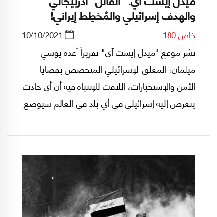
ميدل إيست آي: “القاتل” أذربيجاني
والهدف إسرائيلي والمُخطِط إيراني!
خاص 180
10/10/2021
نشر موقع "ميدل إيست آي" تقريراً أعده يوسي
ميلمان، المعلق الإسرائيلي المتخصص بقضايا
الأمن والإستخبارات، اللافت للإنتباه فيه أن أي حادث
يتعرض إليه إسرائيلي في أي بلد في العالم سيوضع
في خانة "الحرب السرية" بين طهران وتل أبيب!