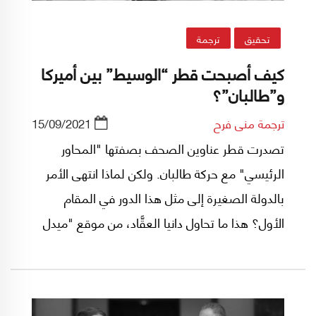
تحقيق
ترجمة
كيف أصبحت قطر “الوسيط” بين أميركا
و”طالبان”؟
ترجمة منى فرح
15/09/2021
تصدرت قطر عناوين الصحف بصفتها "المحاور
الرئيسي" مع حركة طالبان. ولكن لماذا انتهى الأمر
بالدولة الصغيرة إلى مثل هذا الدور في المقام
الأول؟ هذا ما تحاول دانيا العقَّاد، من موقع "ميدل
إيست آي"، الإجابة عليه في هذا التقرير الذي يكشف
تفاصيل سعي قطر للتميز عن باقي دول الإقليم،
وكيف ساعدها "دور الوساطة" أثناء الحصار الذي