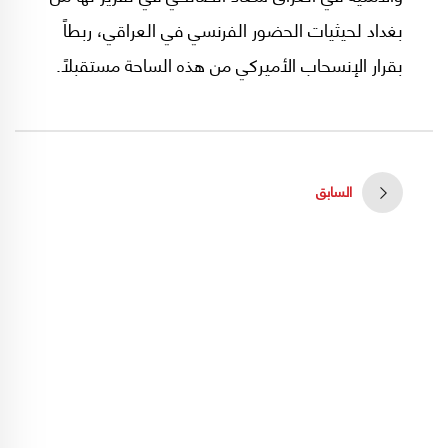
بغداد لحيثيات الحضور الفرنسي في العراقي، ربطاً
بقرار الإنسحاب الأميركي من هذه الساحة مستقبلاً.
كما تعرض لما يريده رئيس وزراء العراق مصطفى
الكاظمي بأن يكون العراق وسيطاً إقليمياً لضمان
فوزه بولاية ثانية في رئاسة الحكومة.
السابق