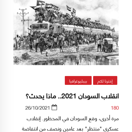
وتدفع بها لتكون ضمن غياهب النسيان.
إخترنا لكم
بيبليوغرافيا
انقلاب السودان 2021.. ماذا يحدث؟
26/10/2021
180
مرة أخرى، وقع السودان في المحظور. إنقلاب
عسكري "منتظر" بعد عامين ونصف من انتفاضة