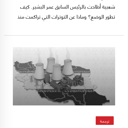
شعبية أطاحت بالرئيس السابق عمر البشير. كيف
تطور الوضع؟ وماذا عن التوترات التي تراكمت منذ
العام 2019 وأدت إلى الأحداث الأخيرة؟ هذا ما
تجيب عليه كلوي بينوسيت في هذا التقرير الذي
نشره موقع "ميدل إيست آي"..
ترجمة