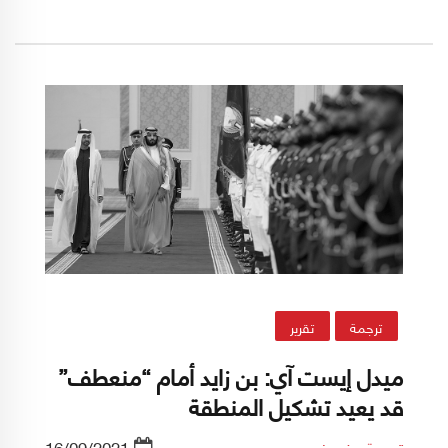
مغزى. هذا ما يراه حارث حسن، الباحث في مركز
"كارنيغي" للشرق الأوسط، في هذا التقرير الذي
نشره على موقع "ميدل إيست آي"، وننشر ترجمته
حرفياً.
ترجمة
تقرير
ميدل إيست آي: بن زايد أمام “منعطف”
قد يعيد تشكيل المنطقة
ترجمة منى فرح
16/09/2021