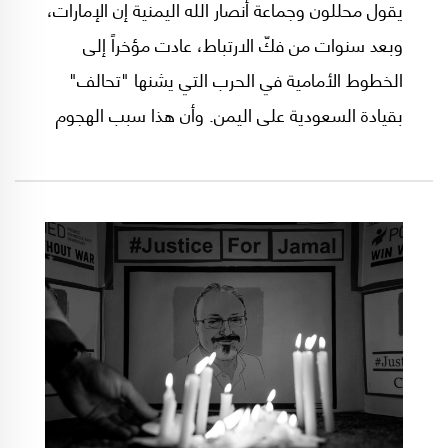
يقول محللون وجماعة أنصار الله اليمنية إن الإمارات،
وبعد سنوات من فكّ الارتباط، عادت مؤخراً إلى
الخطوط الأمامية في الحرب التي يشنها "تحالف"
بقيادة السعودية على اليمن. وأن هذا سبب الهجوم
الذي استهدف أبوظبي (الإثنين)، وأراده الحوثيون أن
يكون بمثابة "رسالة تحذير" بشن المزيد، ما لم
يوقف الإماراتون دعمهم لهذه الحرب، وفق تقرير
أعده عمر فاروق وسين ماثيو لموقع "ميدل إيست
آي"(*)