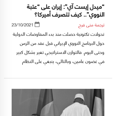
“ميدل إيست آي”: إيران على “عتبة
النووي”.. كيف تتصرف أميركا؟
ترجمة منى فرح
23/10/2021
تحولات تكتونية حصلت منذ بدء المفاوضات الدولية
حول البرنامج النووي الإيراني قبل عقد من الزمن
وحتى اليوم. فالتوازن الاستراتيجي تغير بشكل كبير
في غضون عامين، وبالتالي، ينبغي على النظام
العالمي الإستعداد لتقبل أن إيران باتت قاب قوسين
أو أدنى لكي تصبح دولة نووية، لا سيما بعدما أثبتت
سياسة العقوبات الأميركية فشلها في إبقاء طهران
تحت السيطرة. هذا ما يناقشه الدبلوماسي الإيطالي
السابق ماركو كارنيلوس في "ميدل إيست آي"، في
هذا التقرير.