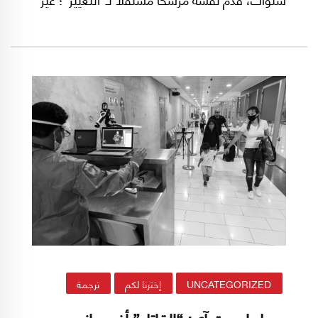
مقيّد بالسياسات الحزبية التقليدية، وبدا أنه يرى
التاريخ الاستعماري لفرنسا من منظور جديد؛ كان
صوته غير متوقع، حازماً وعصرياً بامتياز.. ولكن!
UNCATEGORIZED
إخترنا لكم
ترجمة