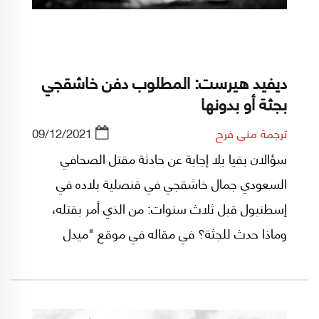
ديفيد هيرست: المطلوب دفن خاشقجي
بجثة أو بدونها
ترجمة منى فرح
09/12/2021
سؤالان بقيا بلا إجابة عن حادثة مقتل الصحافي
السعودي جمال خاشقجي في قنصلية بلاده في
إسطنبول قبل ثلاث سنوات: من الذي أمر بقتله،
وماذا حدث للجثة؟ في مقاله في موقع "ميدل
إيست أي"(*) يعرض الكاتب البريطاني ديفيد
هيرست كيف تلعب مصالح الحكومات دوراً في إبقاء
هذين السؤالين في خانة الإجابات المحظور إعلانها،