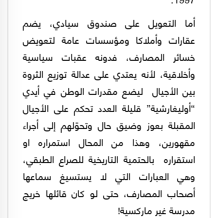
أما التعويل على صندوق سيادي، يضم
عقارات وأملاكا ومؤسسات عامة لتعويض
خسائر المصارف، فدونه عقبات سياسية
وأخلاقية، لأنه يعتدي على عدالة توزيع الثروة
بين الأجيال ليضع مقدرات الوطن في أيدي
“أوليغارشية” قليلة العدد تحكم على الأجيال
المقبلة بعوز وضيق حال وتحوّلهم إلى أجراء
مقهورين، وهذا من المحال استمراره او
استقراره بالحتمية التاريخية للصراع الطبقي،
وهي العبارات التي لا يستسيغ سماعها
أصحاب المصارف، حتى لو كان قائلها خريج
مدرسة غير ماركسية!