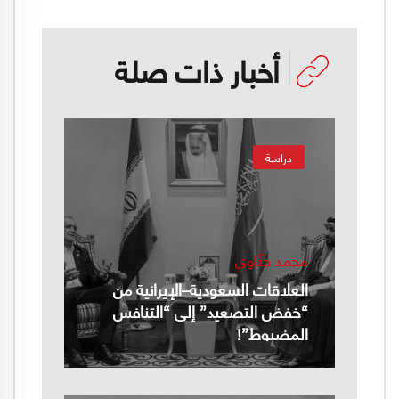
أخبار ذات صلة
دراسة
محمد حنّاوي
العلاقات السعودية–الإيرانية من
“خفض التصعيد” إلى “التنافس
المضبوط”!