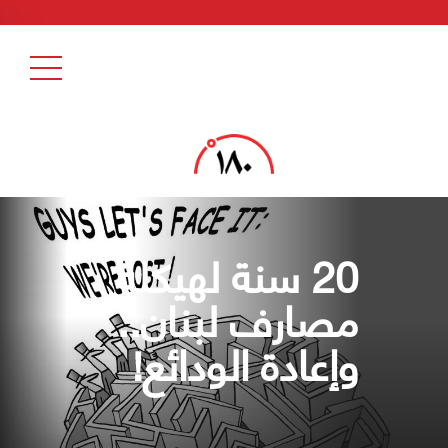
20 سنة لهيكلة
مصارف لبنان..
وإعادة الودائع!