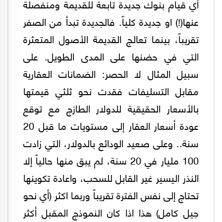
أي قيام بنوك جديدة تابعة للقديمة ومنفصلة
عنها(!) او جديدة كلياً. فالجديدة تبدأ من الصفر
تقريباً، بينما تعالج القديمة الأصول المتعثرة
التي في حضنها على المدى الطويل. على
سبيل المثال لا الحصر: الضمانات العقارية
مقابل التسليفات فقدت نحو ثلثي قيمتها
بالأسعار الحقيقية للدولار الطازج مع توقع
عودة أسعار العقار إلى مستويات ما قبل 20
سنة.. وعلى صعيد الودائع بالدولار، التي زادت
100 مليار في 20 سنة، لم يبق منها حالياً إلا
النذر اليسير غير القابل للسحب، واعادة تكوينها
تحتاج إلى نفس الفترة تقريباً وربما اكثر (أي نحو
جيل كامل) هذا اذا كان النموذج المقبل أكثر