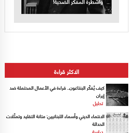
وأسْطرة المفكر الضحية!
الاكثر قراءة
كيف يُفكّر البنتاغون.. قراءة في الأعمال المحتملة ضد
إيران
تحليل
الانتماء الديني وأسماء اللبنانيين: متانة التقليد وتمثّلات
الحداثة
دراسة