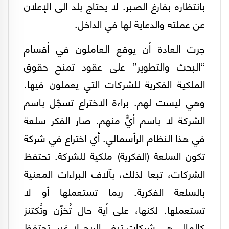
بانتظاره بفارغ الصبر. لا يحتاج بلد الى الإعلان
عن عملته والدعاية لها في الداخل.
جرت العادة أن يوقع العاملون في أقسام
“البحث والتطوير” على عقود تمنح حقوق
الملكية الفكرية للشركات التي يعملون فيها.
وهي ليست لهم. براءة الاختراع تسجّل باسم
الشركة لا باسم أيٍّ منهم. صار الفكر سلعة
في هذا النظام الرأسمالي. أي اختراع في شركة
تكون السلعة (الفكرية) ملكية للشركة. تحتفظ
الشركات، تبعا لذلك، بآلاف البراءات المعنية
بالسلعة الفكرية. ربما تستعملها أو لا
تستعملها. لكنها، على أية حال تُخزّن وتُكتنز
كالمال. هي شركات تبغي الربح لا غير. تحتفظ