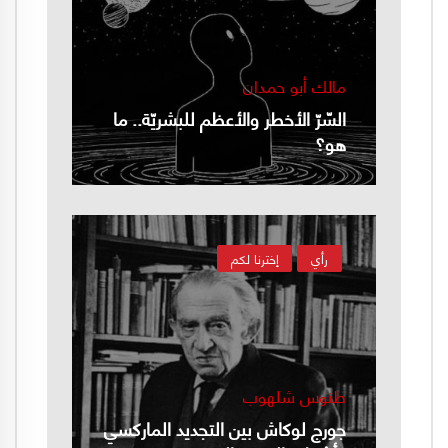
مالك أبو حمدان
السّرّ الأخطر والأعظم للبشريّة.. ما
هو؟
رأي
إخترنا لكم
طنوس شلهوب
جورج لوكاش بين التجديد الماركسي