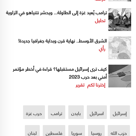
ترامب يُعيد غزة إلى الطاولة... ويحشر نتنياهو في الزاوية
تحليل
الشرق الأوسط.. نهاية قرن وبداية جغرافيا جديدة!
رأي
كيف ترى إسرائيل مستقبلها؟ قراءة في أخطر مؤتمر
أمني بعد حرب 2023
إخترنا لكم
تقرير
إسرائيل
اسرائيل
بايدن
ترامب
حرب غزة
حزب الله
روسيا
سوريا
فلسطين
لبنان