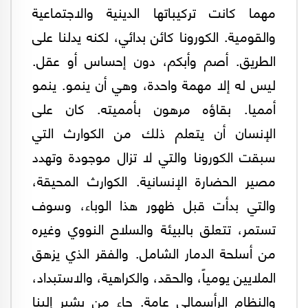
مهما كانت تركيباتها الدينية والاجتماعية
والقومية. الكورونا كائن بدائي، لكنه يدلنا على
الطريق. أصم وأبكم، دون إحساس أو عقل.
ليس له إلا مهمة واحدة، وهي أن ينمو. ينمو
أمميا. بقاؤه مرهون بأمميته. كان على
الإنسان أن يتعلم ذلك من الكوارث التي
سبقت الكورونا والتي لا تزال موجودة وتهدد
مصير الحضارة الإنسانية. الكوارث المحيقة،
والتي بدأت قبل ظهور هذا الوباء، وسوف
تستمر، تتعلق بالبيئة والسلاح النووي وغيره
من أسلحة الدمار الشامل. والفقر الذي يزهق
الملايين يومياً، والحقد، والكراهية، والاستبداد،
والنظام الرأسمالي عامة. جاء من يشير إلينا