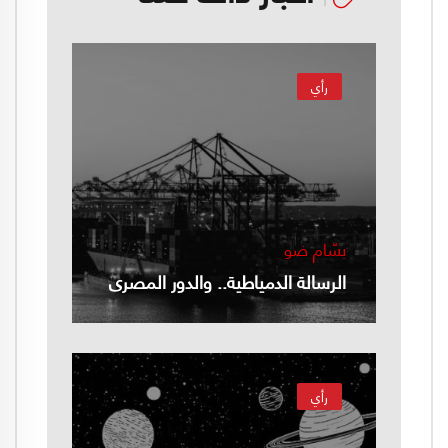
رأي
بسّام ضو
الرسالة الدمياطية.. والدور المصري
رأي