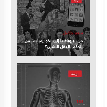
سعيد فاضل
من البروباغندا إلى الخوارزميات.. من
يتحكم بالعقل البشري؟
ترجمة
180