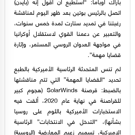
باراك أوباما: “أستطيع أن أقول إنه (بايدن)
اتصل بالرئيس بوتين بعد ظهر اليوم لمناقشة
رغبتنا في تمديد ستارت لمدة خمس سنوات،
والتعبير عن دعمنا القوي لاستقلال أوكرانيا
في مواجهة العدوان الروسي المستمر، وإثارة
قضايا مهمة”.
لم تنس المتحدثة الرئاسية الأميركية بالطبع
تحديد “القضايا المهمة” التي تتم مناقشتها
بالضبط: قرصنة SolarWinds (هجوم كبير
للقراصنة في نهاية عام 2020، ألقت فيه
الاستخبارات الأميركية باللوم على روسيا
بشأنها)، “التدخل في الانتخابات” الرئاسية
الاميركية، تسميم زعيم المعارضة (الروسية)