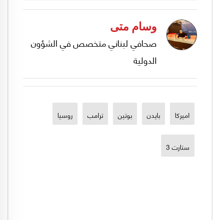
وسام متى
صحافي لبناني متخصص في الشؤون
الدولية
اميركا
بايدن
بوتين
ترامب
روسيا
ستارت 3