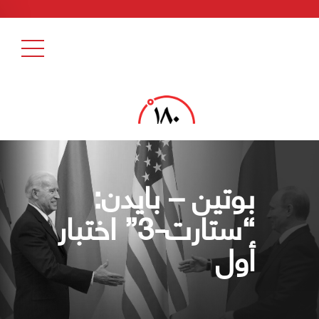
بوتين – بايدن:
“ستارت-3” اختبار
أول