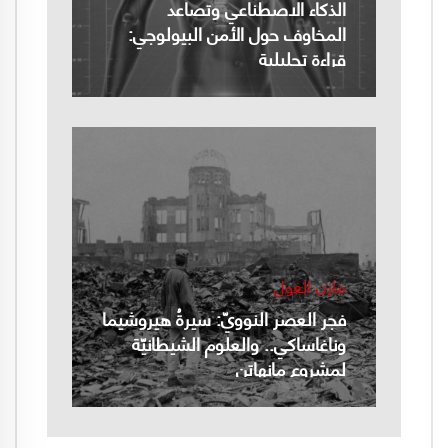
الذكاء الاصطناعي وتصاعد
المخاوف حول الأمن البيولوجي:
قراءة تحليلية
مازن الغول
فجر العصر النوويّ: سيرةُ هيروشيما
وناغاساكي.. والعلوم الشيطانيّة
لمشروع مانهاتن