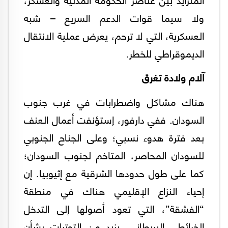
ولا سيما قوات الدعم السريع – شبه
العسكرية، التي لا ترحم، يعرض عملية الانتقال
الديموقراطي للخطر.
آلام ولادة تغرق
هناك مشاكل واضطرابات في غرب جنوب
السودان. ففي دارفور، إستؤنفت أعمال العنف
بعد فترة هدوء نسبي؛ وعلى الجناح الجنوبي
للسودان المحاصر، المتاخم لجنوب السودان؛
كما على طول حدودها الشرقية مع إثيوبيا. إن
إحياء النزاع الإقليمي هناك في منطقة
“الفشقة”، التي تعود أصولها إلى التدخل
الخرائطي البريطاني، يزيد من التوترات بشأن