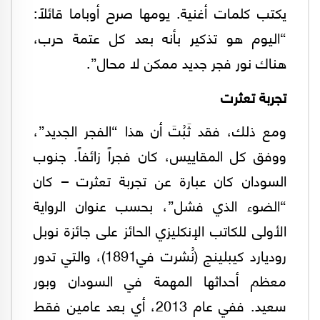
يكتب كلمات أغنية. يومها صرح أوباما قائلاً:
“اليوم هو تذكير بأنه بعد كل عتمة حرب،
هناك نور فجر جديد ممكن لا محال”.
تجربة تعثرت
ومع ذلك، فقد ثَبُتَ أن هذا “الفجر الجديد”،
ووفق كل المقاييس، كان فجراً زائفاً. جنوب
السودان كان عبارة عن تجربة تعثرت – كان
“الضوء الذي فشل”، بحسب عنوان الرواية
الأولى للكاتب الإنكليزي الحائز على جائزة نوبل
روديارد كيبلينج (نُشرت في1891)، والتي تدور
معظم أحداثها المهمة في السودان وبور
سعيد. ففي عام 2013، أي بعد عامين فقط