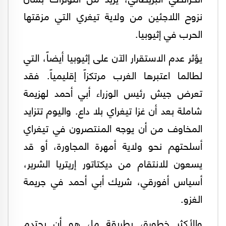
نزوح اللاجئين من ولاية تيغري التي مزقتها
الحرب في إثيوبيا.
يؤثر عدم الاستقرار الآن على إثيوبيا أيضاً، التي
لطالما اعتبرها الغرب مرتكزاً إقليمياً. فقد
تعرض جيش رئيس الوزراء أبي أحمد لهزيمة
شاملة بعد أن غزا تيغراي بلا داع. واليوم تتزايد
المخاوف من أن يوجه المنتصرون في تيغراي
أسلحتهم نحو ولاية أمهرة المجاورة، أو قد
يسعون للانتقام من ديكتاتور إريتريا الشرير،
أسياس أفورقي، شريك أبي أحمد في جريمة
الغزو.
والأكثر خطورة، بطريقة ما، هو أن يحتدم