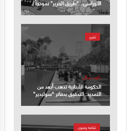
الأوراسي.. “طريق الحرير” نموذجاً
تقرير
داود رمال
الحكومة اللبنانية تذهب أبعد من
التمديد: التدقيق بدفاتر “سوليدير”
ثقافه وفنون