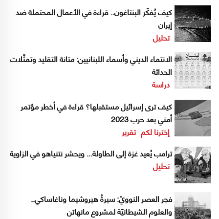
كيف يُفكّر البنتاغون.. قراءة في الأعمال المحتملة ضد
إيران
تحليل
الانتماء الديني وأسماء اللبنانيين: متانة التقليد وتمثّلات
الحداثة
دراسة
كيف ترى إسرائيل مستقبلها؟ قراءة في أخطر مؤتمر
أمني بعد حرب 2023
إخترنا لكم
تقرير
ترامب يُعيد غزة إلى الطاولة... ويحشر نتنياهو في الزاوية
تحليل
فجر العصر النوويّ: سيرةُ هيروشيما وناغاساكي..
والعلوم الشيطانيّة لمشروع مانهاتن