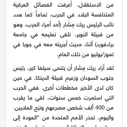
من الاستقلال، أغرقت الفصائل العرقية
المتنافسة البلاد في الحرب، تماماً كما هدد
نائب الرئيس ريك مِشَار (أحد أمراء الحرب، وهو
من قبيلة النوير، تلقى تعليمه في جامعة
برادفورد) أثناء حديث أجريته معه في جوبا في
تموز/يوليو من ذلك العام.
لقد أراد ريك مِشَار أن يتنحى سيلفا كير، رئيس
جنوب السودان وزعيم قبيلة الدينكا. في حين
كان لدى الأخير مخططات أخرى. ففي الحرب
التي استمرت خمس سنوات، لقي ما يقرب
من 400 ألف شخص مصرعهم ونزح الملايين.
واليوم، تحذر الأمم المتحدة من “العودة إلى
صراع واسع النطاق”، بسبب تصاعد العنف