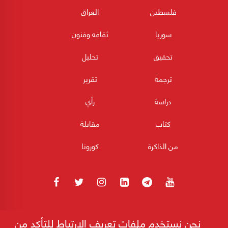
فلسطين
العراق
سوريا
ثقافه وفنون
تحقيق
تحليل
ترجمة
تقرير
دراسة
رأي
كتاب
مقابلة
من الذاكرة
كورونا
180POST جميع الحقوق محفوظة 2026
نحن نستخدم ملفات تعريف الارتباط للتأكد من