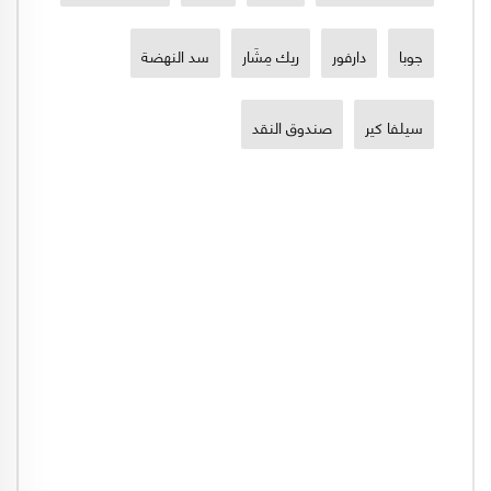
جوبا
دارفور
ريك مِشَار
سد النهضة
سيلفا كير
صندوق النقد