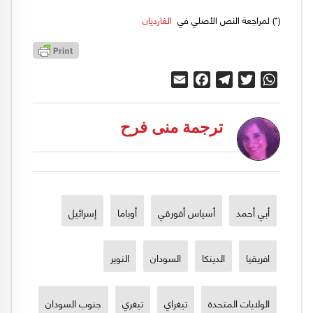
(*) لمراجعة النص الأصلي في
الغارديان
Email
Facebook
Telegram
Twitter
WhatsApp
ترجمة منى فرح
أبي أحمد
أسياس أفورقي
أوباما
إسرائيل
افريقيا
الدينكا
السودان
النوير
الولايات المتحدة
تيغراي
تيغري
جنوب السودان