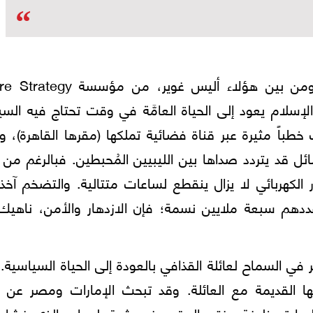
بعض المراقبين يتفقون مع ما قاله الغدي، ومن بين هؤلاء أليس غوير، م
إسلام يعود إلى الحياة العامَّة في وقت تحتاج فيه الس
 خطباً مثيرة عبر قناة فضائية تملكها (مقرها القاهرة)، و
ئل قد يتردد صداها بين الليبيين المُحبطين. فبالرغم م
تيار الكهربائي لا يزال ينقطع لساعات متتالية. والتضخم آخ
 عددهم سبعة ملايين نسمة؛ فإن الازدهار والأمن، ناهيك
في السماح لعائلة القذافي بالعودة إلى الحياة السياسية. 
ا القديمة مع العائلة. وقد تبحث الإمارات ومصر عن ب
السابق خليفة حفتر، المقيم في شرق ليبيا، والذي فشل