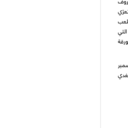
روف
رّي
للعب
لتي
رقة
سمبر
لغدي