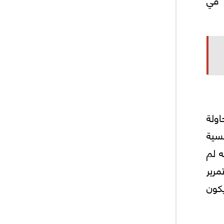
في محاولة
سية
ه لم
مرير
يكون