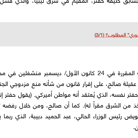
ري" المطلوب؟ (3/1)
كان المتسابقون الأوائل إلى الانتخابات الرئاسية المقررة في 24 كانون الأول/ ديسمبر منشغلين 
قيلة صالح، على إقرار قانون من شأنه منع مزدوجي الجن
فتر نفسه، الذي يُعتقد أنه مواطن أميركي. (يقول حفتر إن
خذ من الشرق مقراً له). كما أن صالح، ومن خلال رفضه ت
ويض رئيس الوزراء الحالي، عبد الحميد دبيبة، الذي ربما 
.