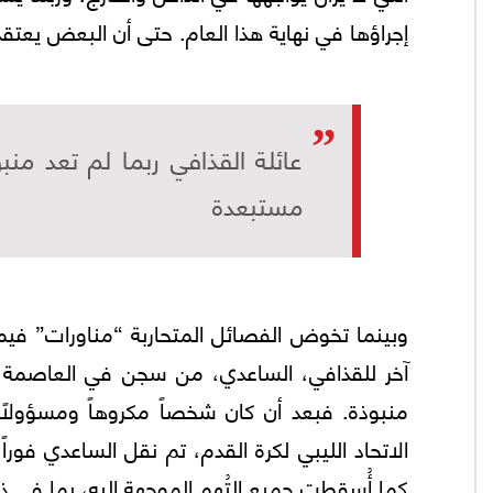
إجراؤها في نهاية هذا العام. حتى أن البعض يعتقد
عائلة القذافي ربما لم تعد من
مستبعدة
وبينما تخوض الفصائل المتحاربة “مناورات” فيما 
آخر للقذافي، الساعدي، من سجن في العاصمة طر
منبوذة. فبعد أن كان شخصاً مكروهاً ومسؤولاً
الاتحاد الليبي لكرة القدم، تم نقل الساعدي فوراً
كما أُسقطت جميع التُهم الموجهة إليه، بما في ذل