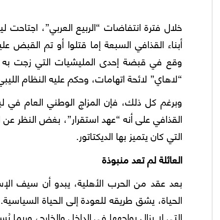
خلال فترة انتفاضات “الربيع العربي”، اجتاحت لي
أبناء القذافي السبعة إما قتلوا أو تم القبض علي
وقع في قبضة إحدى المليشيات التي زجت به ف
“لاهاي” لائحة اتهامات، وحكم عليه النظام الليبي 
وبرغم كل ذلك، فإن المزاج الوطني العام في ليبي
القذافي على أنه “عهد استقرار”، بغض النظر عن 
التي كان يتميز بها الديكتاتور.
العائلة لم تعد منبوذة
بعد عقد من الحرب الأهلية، يبدو أن سيف الإسلا
الحياة، يشق طريقه للعودة إلى الحياة السياسية.
التي لا يزال يواجهها في الداخل والخارج، وربما يُ