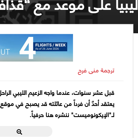
ليبيا على موعد مع “قذاف
ترجمة منى فرح
يعتقد أحدٌ أن فرداً من عائلته قد يصبح في موقع 
لـ"الإيكونوميست" ننشره هنا حرفياً.