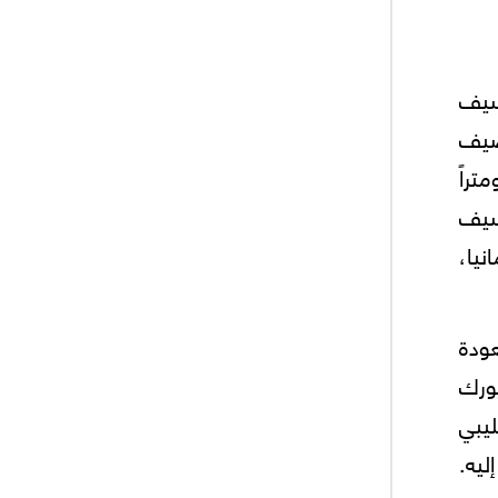
سيف
ف ضيف
يشيات الزنتان، وتقع المنطقة على بعد 180 كيلومتراً
 سيف
نيا،
ودة
ورك
ليبي
ليه.