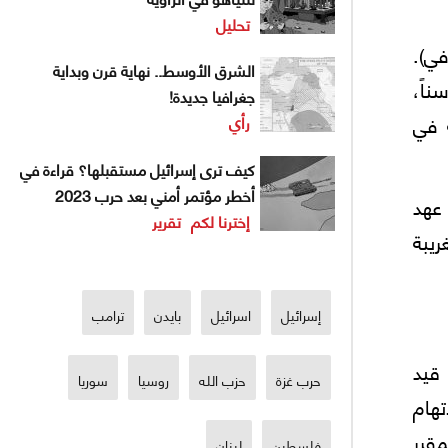
تحليل
في).
الشرق الأوسط.. نهاية قرن وبداية
ناً،
جغرافيا جديدة!
 في
رأي
كيف ترى إسرائيل مستقبلها؟ قراءة في
أخطر مؤتمر أمني بعد حرب 2023
 عهد
إخترنا لكم
تقرير
ريبة
إسرائيل
اسرائيل
بايدن
ترامب
 قيد
حرب غزة
حزب الله
روسيا
سوريا
تهام
مقرر
فلسطين
لبنان