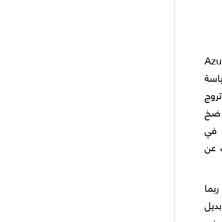
ن مؤسسة Azure Strategy
ياسة
تروج
ن ضخ
ذ في
 عن
ربما
ديل
 في