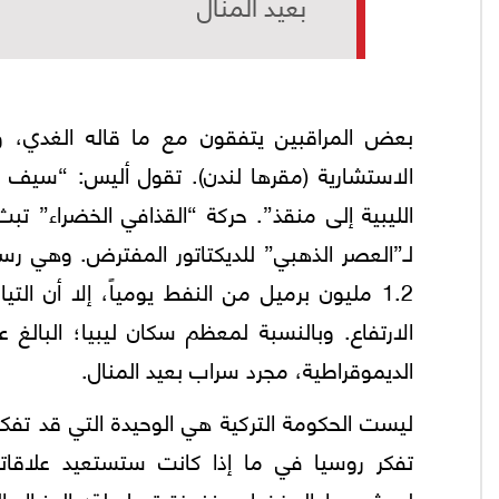
بعيد المنال
الاستشارية (مقرها لندن). تقول أليس: “سيف ال
الليبية إلى منقذ”. حركة “القذافي الخضراء” تبث
لـ”العصر الذهبي” للديكتاتور المفترض. وهي رسا
1.2 مليون برميل من النفط يومياً، إلا أن ال
الارتفاع. وبالنسبة لمعظم سكان ليبيا؛ البالغ
الديموقراطية، مجرد سراب بعيد المنال.
ليست الحكومة التركية هي الوحيدة التي قد تفكر 
تفكر روسيا في ما إذا كانت ستستعيد علاقاته
لمرشحهما المفضل منذ فترة طويلة؛ الجنرال 