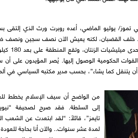
في تموز/ يوليو الماضي، أعده روبرت ورث الذي إلتقى ب
2021، فإن الأخير لم يعد خلف القضبان، لكنه يعيش الآن نصف سجين ونص
في منطقة جبلية خلَّابة ومريحة، تسيطر عليها إحدى ميل
 القوات الحكومية الوصول إليها. يُصر المؤيدون على أن
ه أن يتنقل كما يشاء”، بحسب مدير مكتبه السياسي في ألما
من الواضح أن سيف الإسلام يخطط للع
إلى السلطة. فقد صرح لصحيفة “نيوي
تايمز”، قائلاً: “لقد ابتعدت عن الشعب ال
لمدة عشر سنوات.. والآن أنا بحاجة للعودة إ