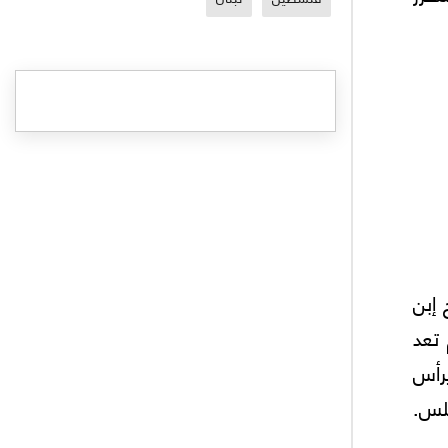
 إبن
تعد
رأس
بلس.