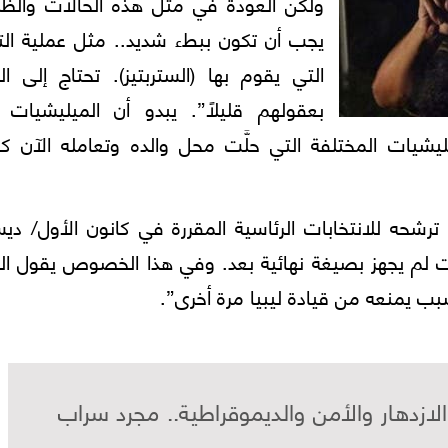
ولكن العودة في مثل هذه الحالات والظ
يجب أن تكون ببطء شديد.. مثل عملية التع
التي يقوم بها (الستربتيز). تحتاج إلى ا
بعقولهم قليلاً”. يبدو أن الميليشيات ا
يات المختلفة التي حلَّت محل والده وتعامله الآن كو
رشحه للانتخابات الرئاسية المقررة في كانون الأول/ دي
ابات لم يجهز بصيغة نهائية بعد. وفي هذا الخصوص يقول ا
ب يمنعه من قيادة ليبيا مرة أخرى”.
ازدهار والأمن والديموقراطية.. مجرد سراب