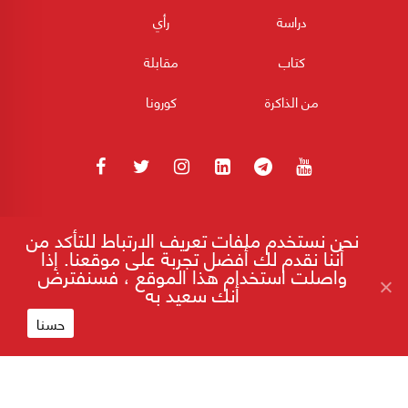
دراسة
رأي
كتاب
مقابلة
من الذاكرة
كورونا
180POST جميع الحقوق محفوظة 2026
نحن نستخدم ملفات تعريف الارتباط للتأكد من
أننا نقدم لك أفضل تجربة على موقعنا. إذا
واصلت استخدام هذا الموقع ، فسنفترض
أنك سعيد به
إقرأ على موقع 180
كيف تطوّرت الحركة الصهيونية بعد الحرب
العالمية الأولى؟
حسنا