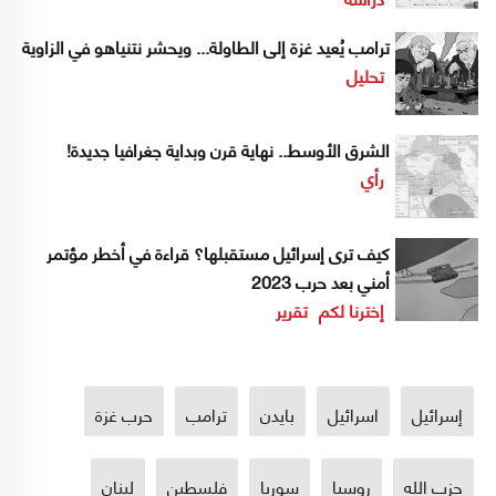
ترامب يُعيد غزة إلى الطاولة... ويحشر نتنياهو في الزاوية
تحليل
الشرق الأوسط.. نهاية قرن وبداية جغرافيا جديدة!
رأي
كيف ترى إسرائيل مستقبلها؟ قراءة في أخطر مؤتمر
أمني بعد حرب 2023
إخترنا لكم
تقرير
إسرائيل
اسرائيل
بايدن
ترامب
حرب غزة
حزب الله
روسيا
سوريا
فلسطين
لبنان