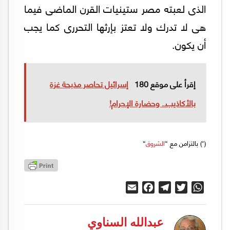
الذى لعبته مصر ستينيات القرن الماضى فيما
هى لا تدرك ولا تعتز بإرثها التحررى كما يجب
أن يكون.
إقرأ على موقع 180
إسرائيل تحاصر مذبحة غزة
بالأكاذيب.. وحضارة الإجرام!
(*) بالتزامن مع “
الشروق
“
Email
Facebook
Telegram
Twitter
WhatsApp
عبدالله السناوي