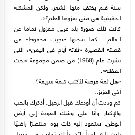
سنة فلم يختفِ منها الشعر، ولكن المشكلة
الحقيقية هى متى يغزوها العلم؟».
كانت تلك صورة بلد عربى معزول تماما عن
العالم ــ كما سجلها «نجيب محفوظ» فى
قصته القصيرة «ثلاثة أيام فى اليمن»، التى
نشرت عام (1969) من ضمن مجموعة «تحت
المظلة».
«هل ثمة فرصة لأكتب كلمة سريعة؟
أخى العزيز..
كم وددت أن أودعك قبل الرحيل. أذكرك بالحب
والإكبار وأنا على وشك العودة إلى أرض
الوطن. ستعود إليه ذات يوم منتصرًا راضيًا
بإذن الله. اهنأ الآن بأنك تحارب فى سبيل