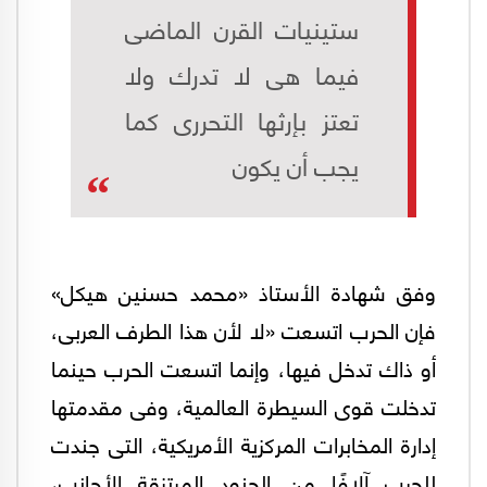
ستينيات القرن الماضى
فيما هى لا تدرك ولا
تعتز بإرثها التحررى كما
يجب أن يكون
وفق شهادة الأستاذ «محمد حسنين هيكل»
فإن الحرب اتسعت «لا لأن هذا الطرف العربى،
أو ذاك تدخل فيها، وإنما اتسعت الحرب حينما
تدخلت قوى السيطرة العالمية، وفى مقدمتها
إدارة المخابرات المركزية الأمريكية، التى جندت
للحرب آلافًا من الجنود المرتزقة الأجانب،