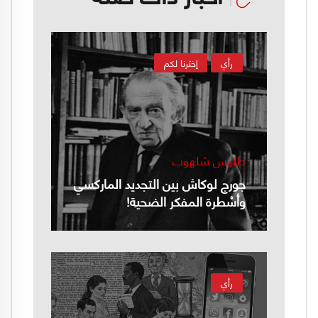
رأي
إخترنا لكم
طنوس شلهوب
جورج لوكاش بين التجديد الماركسي
وأسْطرة المفكر الضحية!
رأي