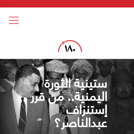
ستينية الثورة
اليمنية.. من قرر
إستنزاف
عبدالناصر؟