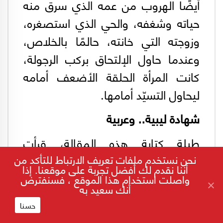
أيضًا الهروب من عمه الذي سرق منه
حياته وشغفه، والحي الذي استصغره،
وزوجته التي خانته، حالمًا بالخلاص،
وعندما حاول الإلتحاق بركب الرجولة،
كانت المرأة الحلقة الأضعف أمامه
ليحاول التسيّد أمامها.
شهادة ليبية.. وعربية
طيلة كتابة هذه المقالة، قرأت
نحن نستخدم ملفات تعريف الارتباط للتأكد من
مراجعات لكتّاب ونقاد عرب اجمعوا
أننا نقدم لك أفضل تجربة على موقعنا. إذا
واصلت استخدام هذا الموقع ، فسنفترض
جميعهم على أنّ ميلاد ينتصر للحرية
أنك سعيد به
في وجه أفكار المجتمع القاتلة، ولكن
حسنا
خلافًا لذلك، فإن ميلاد نفسه يدعّم