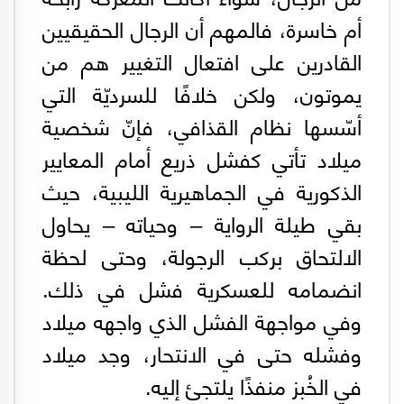
أم خاسرة، فالمهم أن الرجال الحقيقيين
القادرين على افتعال التغيير هم من
يموتون، ولكن خلافًا للسرديّة التي
أسّسها نظام القذافي، فإنّ شخصية
ميلاد تأتي كفشل ذريع أمام المعايير
الذكورية في الجماهيرية الليبية، حيث
بقي طيلة الرواية – وحياته – يحاول
الالتحاق بركب الرجولة، وحتى لحظة
انضمامه للعسكرية فشل في ذلك.
وفي مواجهة الفشل الذي واجهه ميلاد
وفشله حتى في الانتحار، وجد ميلاد
في الخُبز منفذًا يلتجئ إليه.