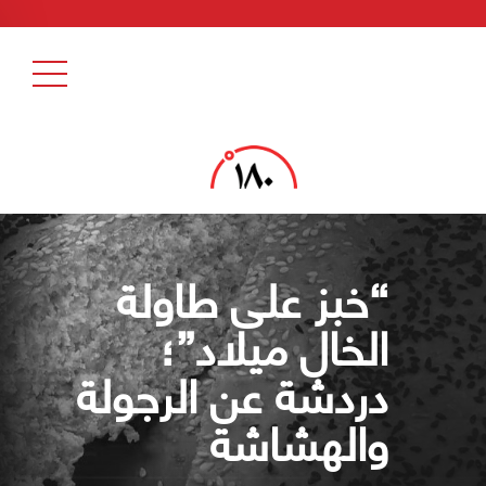
“خبز على طاولة
الخال ميلاد”؛
دردشة عن الرجولة
والهشاشة