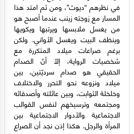
في نظرهم “ديوث”، ومن ثم امتد هذا
المسار مع زوجته زينب عندما أصبح هو
من يغسل ملابسها ويرتبها ويكويها
وينظف البيت ويغسل الأواني. ولكن
برغم صراعات ميلاد المتكررة مع
شخصيات الرواية، إلّا أنّ الصدام
الحقيقي هو صدام سرديّتين، بين
ميلاد ونزوعه نحو التحرر والاختلاف
وخلخلة الثوابت، وبين عائلته وأصدقائه
ومجتمعه وترسيخهم لنفس القوالب
الاجتماعية والأدوار الاجتماعية بين
المرأة والرجل. هكذا إذن نجد أن الصراع