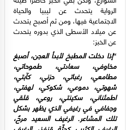
الشوارع، ولكن بقي الخبز حاضرًا طيلة
الرواية يتحدث عن ليبيا والحياة
الاجتماعية فيها، ومن ثم أصبح يتحدث
عن ميلاد الأسطى الذي بدوره يتحدث
عن الخبز:
“إذا دخلت المطبخ لأبدأ العجن، أصبغ
مخاوفي، سعادتي، طموحاتي،
مطامعي، رغباتي، حزني، كآبتي،
شهوتي، دموعي، شكوكي، لهفتي،
اطمئناني، سكينتي، روعي، قلقي
وجفافي في رغيفي الذي يظهر بشكل
تلك المشاعر. الرغيف السعيد مرحٌ،
الرغيف الكئيب كجثّة قنفذ، الرغيف