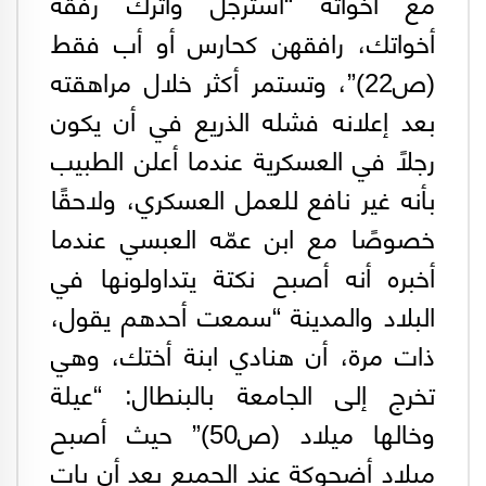
مع أخواته “استرجل واترك رفقة
أخواتك، رافقهن كحارس أو أب فقط
(ص22)”، وتستمر أكثر خلال مراهقته
بعد إعلانه فشله الذريع في أن يكون
رجلًا في العسكرية عندما أعلن الطبيب
بأنه غير نافع للعمل العسكري، ولاحقًا
خصوصًا مع ابن عمّه العبسي عندما
أخبره أنه أصبح نكتة يتداولونها في
البلاد والمدينة “سمعت أحدهم يقول،
ذات مرة، أن هنادي ابنة أختك، وهي
تخرج إلى الجامعة بالبنطال: “عيلة
وخالها ميلاد (ص50)” حيث أصبح
ميلاد أضحوكة عند الجميع بعد أن بات