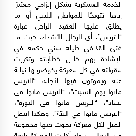
الخدمة العسكرية بشكل إلزامي معتبرًا
إياها تتويجًا للمواطن الليبي أو ما
يطلق عليها العقيد الراحل عبارة
“التريس”، أي الرجال الأشداء، حيث ما
فتئ القذافي طيلة سني حكمه في
الإشادة بهم خلال خطاباته وتكررت
مقولته في كل معركة يخوضونها نيابة
عنه ويموتون فيها لأجله، “التريس
ماتوا يوم السبت”، “التريس ماتوا في
تشاد”، “التريس ماتوا في الثورة”،
“التريس ماتوا في التبّة”. وهكذا انتقل
المثل لكل معركة تموت فيها مجموعة
من الرجال، سواء أكانت المعركة رابحة