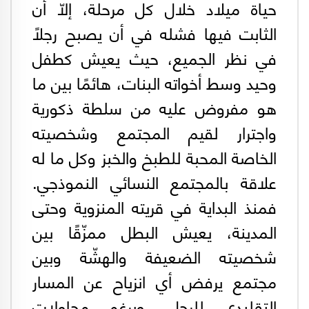
حياة ميلاد خلال كل مرحلة، إلّا أن
الثابت فيها فشله في أن يصبح رجلًا
في نظر الجميع، حيث يعيش كطفل
وحيد وسط أخواته البنات، هائمًا بين ما
هو مفروض عليه من سلطة ذكورية
واجترار لقيم المجتمع وشخصيته
الخاصة المحبة للطبخ والخبز وكل ما له
علاقة بالمجتمع النسائي النموذجي.
فمنذ البداية في قريته المنزوية وحتى
المدينة، يعيش البطل ممزّقًا بين
شخصيته الضعيفة والهشّة وبين
مجتمع يرفض أي انزياح عن المسار
التقليدي للرجل. وبرغم محاولات