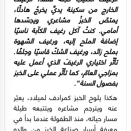
الخارج من سكينة يديَّ يخرجُ هادئًا،
يمتصّ الخبزُ مشاعري ويجسّدها
أمامي. كنتُ آكل رغيف الكآبة ناسيًا
إضافة الملح إليه، ورغيف الشهوة
بملح زائد، ورغيف الشكّ قاسيًا وجلفًا.
تأثّر اختياري الرغيفَ الذي أعمل عليه
بمزاجي العامّ، كما تأثّر عملي على الخبز
بفصول السنة”.
هكذا يلوح الخبز كمرادف لميلاد، يعبّر
عنه ويترجم مشاعره ويتتبعه طيلة
مسار حياته، منذ الطفولة عندما بدأ في
معرفة أسرار صناعة الخبز من والده