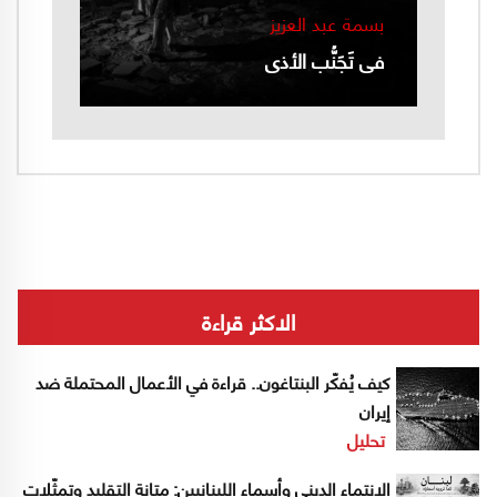
بسمة عبد العزيز
في تَجَنُّب الأذى
الاكثر قراءة
كيف يُفكّر البنتاغون.. قراءة في الأعمال المحتملة ضد
إيران
تحليل
الانتماء الديني وأسماء اللبنانيين: متانة التقليد وتمثّلات