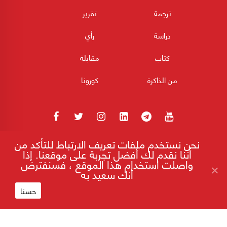
ترجمة
تقرير
دراسة
رأي
كتاب
مقابلة
من الذاكرة
كورونا
نحن نستخدم ملفات تعريف الارتباط للتأكد من
180POST جميع الحقوق محفوظة 2026
أننا نقدم لك أفضل تجربة على موقعنا. إذا
واصلت استخدام هذا الموقع ، فسنفترض
أنك سعيد به
إقرأ على موقع 180
ما بعد الزلزال السوري ـ التركي.. ليس كما قبله
حسنا