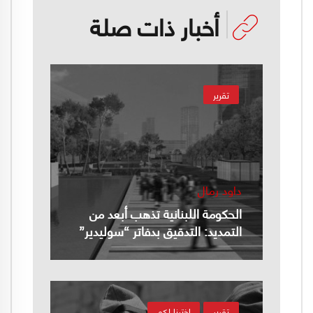
أخبار ذات صلة
تقرير
داود رمال
الحكومة اللبنانية تذهب أبعد من
التمديد: التدقيق بدفاتر “سوليدير”
تقرير
إخترنا لكم