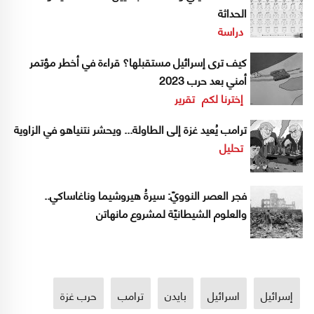
الحداثة
دراسة
كيف ترى إسرائيل مستقبلها؟ قراءة في أخطر مؤتمر
أمني بعد حرب 2023
إخترنا لكم
تقرير
ترامب يُعيد غزة إلى الطاولة... ويحشر نتنياهو في الزاوية
تحليل
فجر العصر النوويّ: سيرةُ هيروشيما وناغاساكي..
والعلوم الشيطانيّة لمشروع مانهاتن
إسرائيل
اسرائيل
بايدن
ترامب
حرب غزة