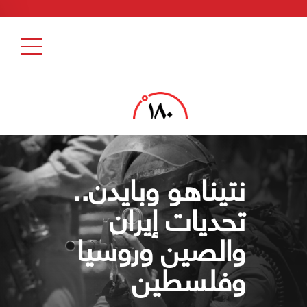
نتيناهو وبايدن..
تحديات إيران
والصين وروسيا
وفلسطين