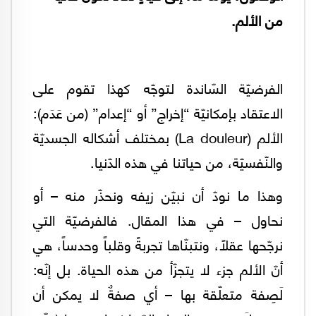
من الألم.
الفرضيّة السّاندة لتوجّه كهذا تقوم على
الاعتقاد بإمكانيّة “إخراج” أو “إعدام” (من عَدَم):
الألم (La douleur) بمختلف أشكاله الجسديّة
والنّفسيّة، من حياتنا في هذه الدّنيا.
وهذا ما نودّ أن نبيّن زيفه ونحذّر منه – أو
نحاول – في هذا المقال. فالفرضيّة التي
نرجّحها عقلاً، ونتبنّاها تجربةً وقلباً وحدساً، هي
أنّ الألم جزء لا يتجزّأ من هذه الحياة. بل إنّه:
لَصِفة متعلّقة بها – أي صفةٌ لا يمكن أن