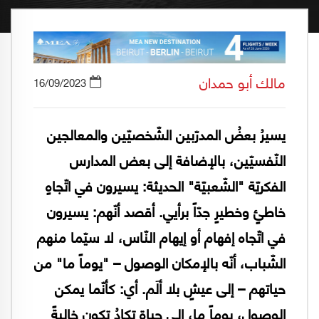
مالك أبو حمدان
16/09/2023
يسيرُ بعضُ المدرّبين الشّخصيّين والمعالجين
النّفسيّين، بالإضافة إلى بعض المدارس
الفكريّة "الشّعبيّة" الحديثة: يسيرون في اتّجاهٍ
خاطئٍ وخطيرٍ جدّاً برأيي. أقصد أنّهم: يسيرون
في اتّجاه إفهام أو إيهام النّاس، لا سيّما منهم
الشّباب، أنّه بالإمكان الوصول – "يوماً ما" من
حياتهم – إلى عيشٍ بلا ألَم. أي: كأنّما يمكن
الوصول، يوماً ما، إلى حياةٍ تكادُ تكون خاليةً