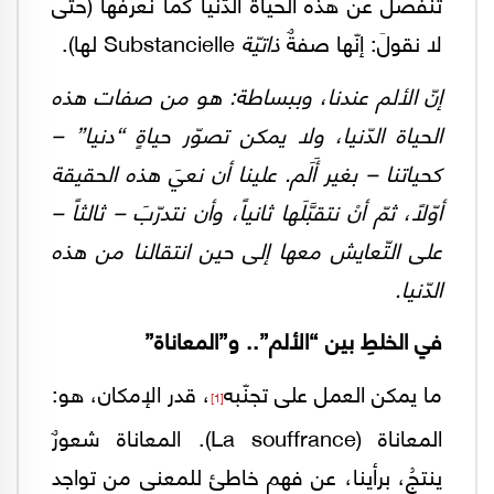
تنفصلَ عن هذه الحياة الدّنيا كما نعرفها (حتّى
لا نقولَ: إنّها صفةٌ
ذاتيّة
Substancielle لها).
إنّ الألم عندنا، وببساطة: هو من صفات هذه
الحياة الدّنيا، ولا يمكن تصوّر حياةٍ “دنيا” –
كحياتنا – بغير أَلَم. علينا أن نعيَ هذه الحقيقة
أوّلاً، ثمّ أنْ نتقبَّلَها ثانياً،
وأن نتدرّبَ – ثالثاً –
على التّعايش معها إلى حين انتقالنا من هذه
الدّنيا.
في الخلطِ بين “الألم”.. و”المعاناة”
ما يمكن العمل على تجنّبه
، قدر الإمكان، هو:
[1]
المعاناة (La souffrance). المعاناة شعورٌ
ينتجُ، برأينا، عن فهمٍ خاطئ للمعنى من تواجد