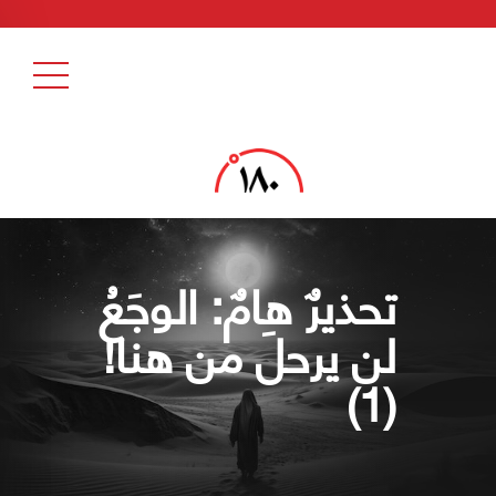
تحذيرٌ هامٌ: الوجَعُ
لن يرحلَ من هنا!
(1)