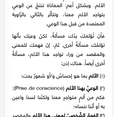
الألم. وبشكل أعم: المعاناة تنتجُ عن الوعيِ
بتواجد الألم معنا، وتتأثّر بالتّالي بالزّاوية
المعتمدة من قبل هذا الوعي.
فأنْ تُؤلمَكَ يدُك مسألةٌ، لكنّ وعيَك بأنّها
تؤلمُك مسألةٌ أخرى. ثمّ، إنّ فهمكَ للمعنى
والمقصد من وراء تواجد هذا الألم، مسألةٌ
أخرى أيضاً. هناك إذن:
(١)
الألم
بما هو إحساسٌ و/أو شعورٌ بحت؛
(٢)
الوعيُ بهذا الألم
(Prise de conscience):
فكم من ألمٍ متواجدٍ معنا ولكنّنا لسنا واعين
به أو أنّنا ننساه؛
(٣)
الفهمُ الشّخصيّ لمعنى هذا الألم
والمقصد