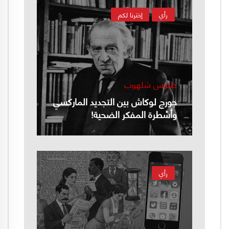
رأي
إخترنا لكم
طنوس شلهوب
جورج لوكاش بين التجديد الماركسي
وأسْطرة المفكر الضحية!
رأي