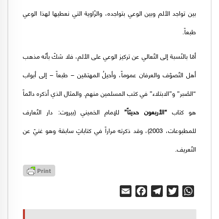
بين تواجد الألم وبين الوعي بتواجده، والزّاوية التي نعطيها لهذا الوعي
طبعاً.
أمّا بالنّسبة إلى التّعالي عن تركيز الوعي على الألم، فلا شكّ بأنّه مذهب
أهل التّصوّف والعرفان عموماً، وأحيلُ المهتمّين – طبعاً – إلى أبواب
“الصّبر” و”الابتلاء” في كتب المسلمين منهم. والمثال الذي أذكره دائماً
هو كتاب
“الأربعون حديثاً”
للإمام الخميني (بيروت: دار التّعارف
للمطبوعات، 2003)، وقد ذكرته مراراً في كتاباتٍ سابقة وهو غنيّ عن
التّعريف.
Email
Facebook
Telegram
Twitter
WhatsApp