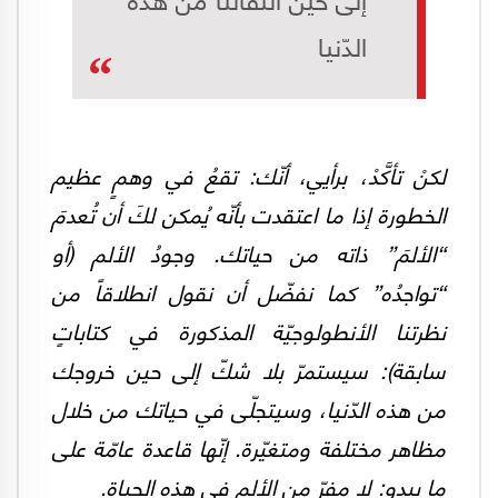
الدّنيا
لكنْ تأكَّدْ، برأيي، أنّك: تقعُ في وهمٍ عظيم
الخطورة إذا ما اعتقدت بأنّه يُمكن لكَ أن تُعدمَ
“الألمَ” ذاته من حياتك. وجودُ الألم (أو
“تواجدُه” كما نفضّل أن نقول انطلاقاً من
نظرتنا الأنطولوجيّة المذكورة في كتاباتٍ
سابقة): سيستمرّ بلا شكّ إلى حين خروجك
من هذه الدّنيا، وسيتجلّى في حياتك من خلال
مظاهر مختلفة ومتغيّرة. إنّها قاعدة عامّة على
ما يبدو: لا مفرّ من الألم في هذه الحياة.