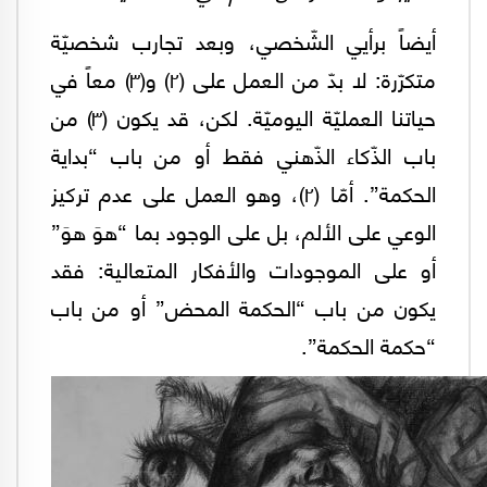
أيضاً برأيي الشّخصي، وبعد تجارب شخصيّة
متكرّرة: لا بدّ من العمل على (٢) و(٣) معاً في
حياتنا العمليّة اليوميّة. لكن، قد يكون (٣) من
باب الذّكاء الذّهني فقط أو من باب “بداية
الحكمة”. أمّا (٢)، وهو العمل على عدم تركيز
الوعي على الألم، بل على الوجود بما “هوَ هوَ”
أو على الموجودات والأفكار المتعالية: فقد
يكون من باب “الحكمة المحض” أو من باب
“حكمة الحكمة”.