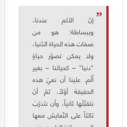
إنّ الألم عندنا،
وببساطة: هو من
صفات هذه الحياة الدّنيا،
ولا يمكن تصوّر حياةٍ
“دنيا” – كحياتنا – بغير
أَلَم. علينا أن نعيَ هذه
الحقيقة أوّلاً، ثمّ أنْ
نتقبَّلَها ثانياً، وأن نتدرّبَ
ثالثاً على التّعايش معها
إلى حين انتقالنا من هذه