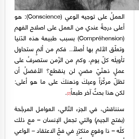
العملُ على توجيه الوعي (Conscience): هو
أعلى درجةً عندي من العمل على اصلاح الفهم
(Compréhension) بسبب طبيعة هذه الدّنيا
وتعلّق الألم بها أصلاً.. فكم من ألمٍ ستحاول
تأويلَه كلّ يوم، وكم من الزّمن ستصرفُ على
عملٍ ذهنّيّ مضنٍ لن ينقطع؟ الأفضلُ أن
تظلّ مركِّزاً وعيكَ وذهنكَ على ما هو أعلى:
لكن هذا بحثٌ آخر طبعاً
.
[2]
سنناقش، في الجزء التّالي، العوامل المرجَّحة
(بفتح الجيم) والتي تجعل الإنسان – مع ذلك
كلّه – ذا وقوعٍ متكرّرٍ في فخّ الاعتقاد
–
الواعي