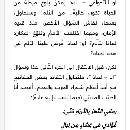
أو اللّا-واعي
–
بأنّه: يمكنُ بلوغ مرحلة من
الحياة تكون خاليةً.. من الألم! وسنحاول،
بعدها، نقاش السّؤال الأخطر، منذ قديم
الزّمان، ومهما اختلفت الأممُ وتنوّعَ المكان:
لماذا نتألّم؟ أو: لماذا فُرض علينا الألم في
هذه الحياة؟
لكن، قبل الانتقال إلى الجزء الثّاني هذا وسؤال
“الـ – لماذا”، فلنحاولْ التقاطَ بعض المفاتيح
مع أحد أعظم شعراء العرب والعجم، أقصد أبا
الطّيّب المتنبّي (فيما يُنسب إليه عادةً):
رَماني الدَّهرُ بِالأَرزاءِ حَتّى:
فُؤادي في غِشاءٍ مِن نِبالِ