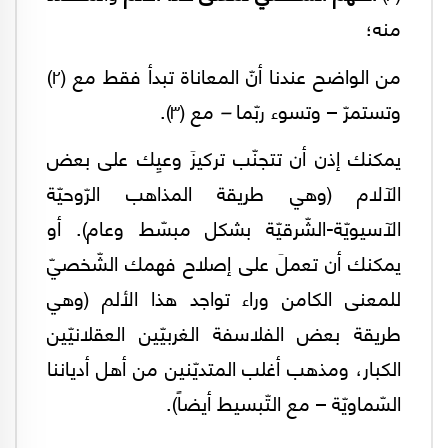
منه؛
من الواضح عندنا أنّ المعاناة تبدأ فقط مع (٢)
وتستمرّ – وتسوء ربّما
–
مع (٣).
يمكنك إذن أن تتجنّب تركيزَ وعيِك على بعض
الآلام (وهي طريقة المذاهب الرّوحيّة
الآسيويّة-الشّرقيّة بشكل مبسّط وعام). أو
يمكنك أن تعملَ على إصلاح فهمك الشّخصيّ
للمعنى الكامن وراء تواجد هذا الألم (وهي
طريقة بعض الفلاسفة الغربيّين العقلانيّين
الكبار، ومذهب أغلب المتديّنين من أهل أدياننا
السّماويّة – مع التّبسيط أيضاً).