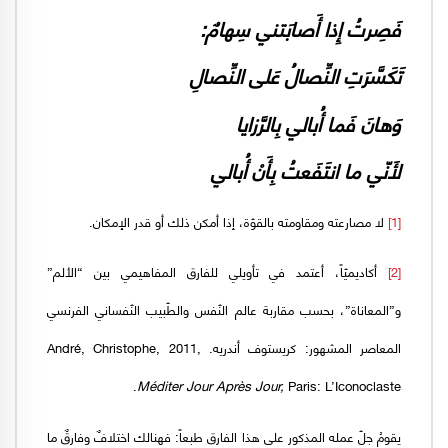
فَصِرتُ إِذا أَصابَتني سِهامٌ:
تَكَسَّرَتِ النِّصالُ عَلى النِّصالِ
وَهانَ فَما أُبالي بِالرَّزايا
لأَنّي ما انتَفَعتُ بِأَنْ أُبالي
[1]
لا مصارعته ومقاومته بالقوّة، إذا أمكن ذلك أو قدر الإمكان.
[2]
أكاديميّاً، أعتمد في تأويلي للفارق المفاهيمي بين “الألم”
و”المعاناة”، بحسب مقاربة عالم النّفس والطّبيب النّفساني الفرنسي
المعاصر المشهور: كريستوف أندريه. André, Christophe, 2011,
Méditer Jour Après Jour,
Paris: L’Iconoclaste.
يقومُ جلّ عمله المذكور على هذا الفارق طبعاً: فهنالك اختلافٌ وفارقٌ ما