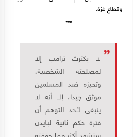
وقطاع غزة.
***
لا يكترث ترامب إلا
لمصلحته الشخصية،
وتحيزه ضد المسلمين
موثق جيدا، إلا أنه لا
ينبغى لأحد التوهم أن
فترة حكم ثانية لبايدن
ستشهد أكثر مما حققته