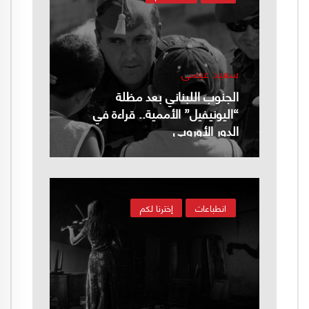
سعيد عيسى
الجنوب اللبناني بعد مظلة
“اليونيفيل” الأممية.. قراءة في
الدور الأوروبي
انطباعات
إخترنا لكم