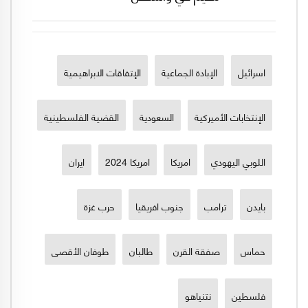
اسرائيل
الإبادة الجماعية
الإتفاقات الابراهيمية
الإنتخابات الأميركية
السعودية
القضية الفلسطينية
اللوبي اليهودي
امريكا
امريكا 2024
ايران
بايدن
ترامب
جنوب افريقيا
حرب غزة
حماس
صفقة القرن
طالبان
طوفان الأقصى
فلسطين
نتنياهو