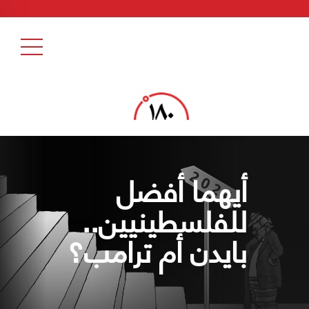
أيهما أفضل
للفلسطينيين..
بايدن أم ترامب؟