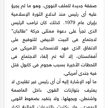
صفقة جديدة للملف النووى، وهو ما لم يجرؤ
عليه أى رئيس منذ اندلاع الثورة الإسلامية
بإيران عام 1979. كذلك كان ترامب الرئيس
الذى تجرأ على دعوة ممثلى حركة “طالبان”
لاجتماع فى البيت الأبيض للتوقيع على
الاتفاق الذى مهد للانسحاب الأمريكى من
أفغانستان، إلا أنه تم إلغاء الاجتماع فى
اللحظات الأخيرة بسبب هجوم فى كابول قتل
فيه جندى أمريكى.
ما أود الإشارة إليه أن أى رئيس غير تقليدى لا
يعترف بتوازنات القوى داخل العاصمة
واشنطن، ويجهلها، ولا يتقيد بضغوط اللوبى
اليهودى، ولا يكترث بالتبرعات المالية لكبار