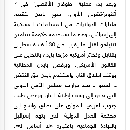
وبعد بدء عملية “طوفان الأقصى” فى 7
أكتوبر/تشرين الأول، أسرع بايدن بتقديم
مليارات الدولارات من المساعدات العسكرية
إلى إسرائيل، وهو ما تستخدمه حكومة بنيامين
نتنياهو لقتل ما يقرب من 30 ألف فلسطينى
بقنابل وذخائر أمريكية مرّرها بايدن بالتحايل على
القانون الأمريكى. ويرفض بايدن المطالبة
بوقف إطلاق النار. واستخدم بايدن حق النقض
ــ الفيتو ــ ضد قرارات مجلس الأمن الدولى
التى تدعو إلى وقف إطلاق النار، ورفض طلب
جنوب إفريقيا الموثق على نطاق واسع إلى
محكمة العدل الدولية الذى يتهم إسرائيل
بالإبادة الجماعية باعتباره «لا أساس له».