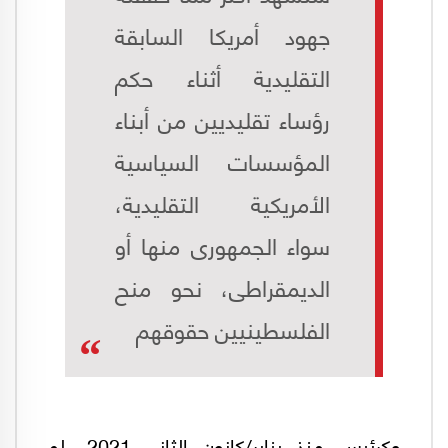
جهود أمريكا السابقة
التقليدية أثناء حكم
رؤساء تقليديين من أبناء
المؤسسات السياسية
الأمريكية التقليدية،
سواء الجمهورى منها أو
الديمقراطى، نحو منح
الفلسطينيين حقوقهم
وكرئيس منذ يناير/كانون الثاني 2021، لم