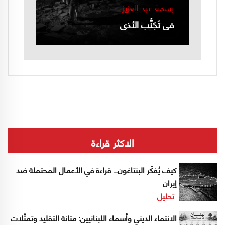
بسمة عبد العزيز
في تَجَنُّب الأذى
الاكثر قراءة
كيف يُفكّر البنتاغون.. قراءة في الأعمال المحتملة ضد
إيران
تحليل
الانتماء الديني وأسماء اللبنانيين: متانة التقليد وتمثّلات