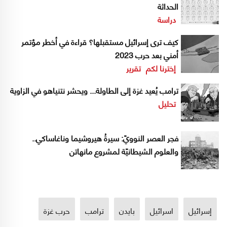
الحداثة
دراسة
كيف ترى إسرائيل مستقبلها؟ قراءة في أخطر مؤتمر
أمني بعد حرب 2023
إخترنا لكم
تقرير
ترامب يُعيد غزة إلى الطاولة... ويحشر نتنياهو في الزاوية
تحليل
فجر العصر النوويّ: سيرةُ هيروشيما وناغاساكي..
والعلوم الشيطانيّة لمشروع مانهاتن
إسرائيل
اسرائيل
بايدن
ترامب
حرب غزة