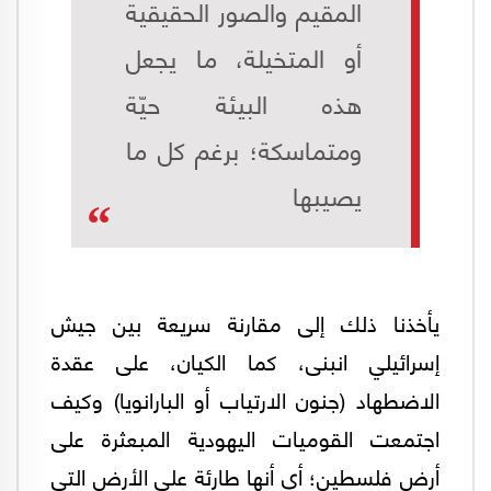
المقيم والصور الحقيقية
أو المتخيلة، ما يجعل
هذه البيئة حيّة
ومتماسكة؛ برغم كل ما
يصيبها
يأخذنا ذلك إلى مقارنة سريعة بين جيش
إسرائيلي انبنى، كما الكيان، على عقدة
الاضطهاد (جنون الارتياب أو البارانويا) وكيف
اجتمعت القوميات اليهودية المبعثرة على
أرض فلسطين؛ أي أنها طارئة على الأرض التي