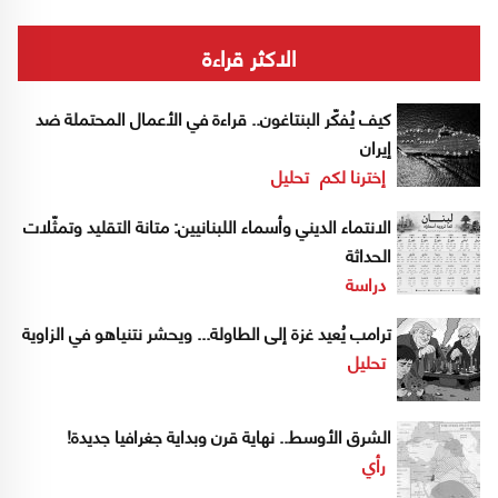
الاكثر قراءة
كيف يُفكّر البنتاغون.. قراءة في الأعمال المحتملة ضد
إيران
إخترنا لكم
تحليل
الانتماء الديني وأسماء اللبنانيين: متانة التقليد وتمثّلات
الحداثة
دراسة
ترامب يُعيد غزة إلى الطاولة... ويحشر نتنياهو في الزاوية
تحليل
الشرق الأوسط.. نهاية قرن وبداية جغرافيا جديدة!
رأي