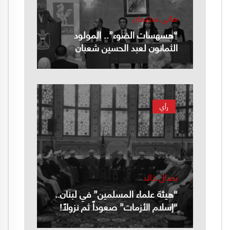
هاني سليمان
“هسهسات الضوء”.. المولود
الثمانون لعبد الحسين شعبان
رأي
نضال خالد
“هيئة علماء المسلمين” في لبنان..
“إسلام الأزمات” صعوداً ثم نزولاً!