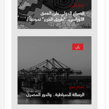
رانيا حتّي
الصراع الدولي على العمق
الأوراسي.. “طريق الحرير” نموذجاً
رأي
بسّام ضو
الرسالة الدمياطية.. والدور المصري