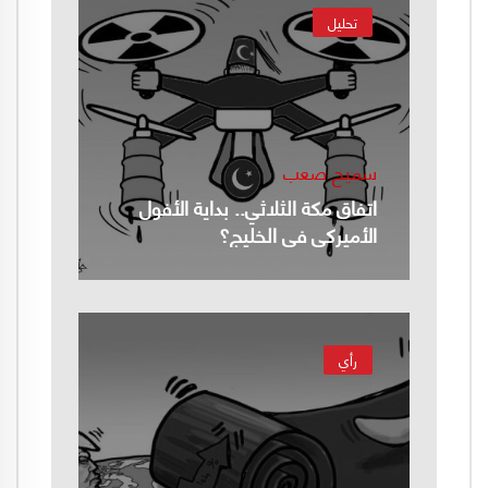
تحليل
سميح صعب
اتفاق مكة الثلاثي.. بداية الأفول
الأميركي في الخليج؟
رأي