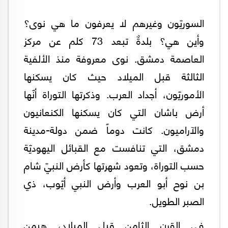
السوريّون وغيرهم لا يعرفون ما هي نوى؟
وأين هي؟ بلدةٌ تبعد 73 كلم عن مركز
العاصمة دمشق. نوى معروفة منذ الألفية
الثالثة قبل الميلاد حيث كان يسكنها
الأموريّون، أجداد العرب. وذكرتها التوراة أنّها
أرض باشان التي كان يسكنها الكنعانيون
والآراميون. كانت دوماً ضمن دولة-مدينة
دمشق، التي تنافست مع القبائل اليهوديّة
حسب التوراة، وتعود شهرتها كأرض النبيّ شام
بن نوح أبو العرب وأرض النبي أيّوب، ذي
الصبر الطويل.
في القرن الثامن قبل الميلاد، هيمن