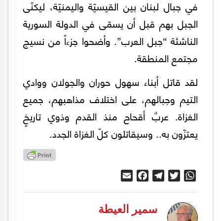
في جبال لبنان بين القيسيّة واليمنيّة، ليكنّى
الجبل بهم قبل أن يسمّى في الدولة السورية
الناشئة “جبل العرب”. وأضحوا جزءاً من نسيج
مجتمع المنطقة.
لقد قاتل أبناء سهول حوران والجولان ووادي
التيم وجبالهم، على اختلاف مذاهبهم، جميع
الغزاة. عربٌ أقحاح منذ القدم وذوي تاريخٍ
يعتزّون به.. وسيقاتلون كلّ الغزاة الجدد.
Email
Facebook
Telegram
Twitter
WhatsApp
سمير العيطة