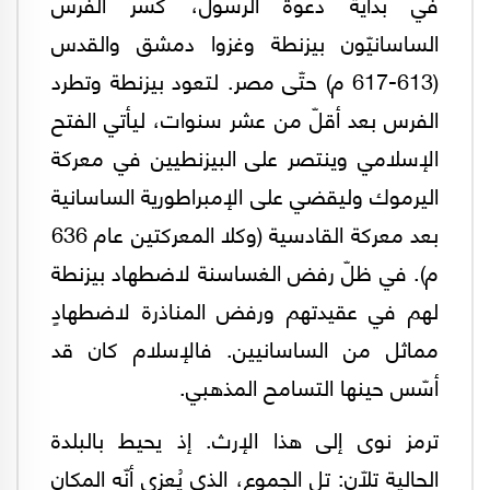
في بداية دعوة الرسول، كسر الفرس
الساسانيّون بيزنطة وغزوا دمشق والقدس
(613-617 م) حتّى مصر. لتعود بيزنطة وتطرد
الفرس بعد أقلّ من عشر سنوات، ليأتي الفتح
الإسلامي وينتصر على البيزنطيين في معركة
اليرموك وليقضي على الإمبراطورية الساسانية
بعد معركة القادسية (وكلا المعركتين عام 636
م). في ظلّ رفض الغساسنة لاضطهاد بيزنطة
لهم في عقيدتهم ورفض المناذرة لاضطهادٍ
مماثل من الساسانيين. فالإسلام كان قد
أسّس حينها التسامح المذهبي.
ترمز نوى إلى هذا الإرث. إذ يحيط بالبلدة
الحالية تلّان: تل الجموع، الذي يُعزى أنّه المكان