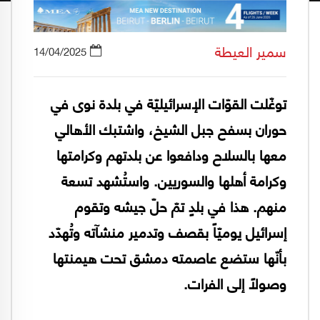
سمير العيطة
14/04/2025
توغّلت القوّات الإسرائيليّة في بلدة نوى في
حوران بسفح جبل الشيخ، واشتبك الأهالي
معها بالسلاح ودافعوا عن بلدتهم وكرامتها
وكرامة أهلها والسوريين. واستُشهد تسعة
منهم. هذا في بلدٍ تمّ حلّ جيشه وتقوم
إسرائيل يوميّاً بقصف وتدمير منشآته وتُهدّد
بأنّها ستضع عاصمته دمشق تحت هيمنتها
وصولاً إلى الفرات.