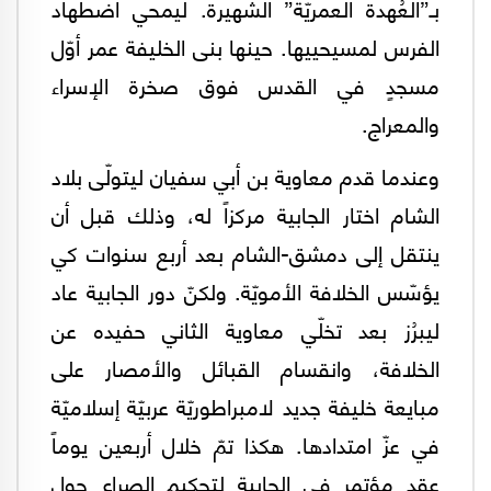
بـ”العُهدة العمريّة” الشهيرة. ليمحي اضطهاد
الفرس لمسيحييها. حينها بنى الخليفة عمر أوّل
مسجدٍ في القدس فوق صخرة الإسراء
والمعراج.
وعندما قدم معاوية بن أبي سفيان ليتولّى بلاد
الشام اختار الجابية مركزاً له، وذلك قبل أن
ينتقل إلى دمشق-الشام بعد أربع سنوات كي
يؤسّس الخلافة الأمويّة. ولكنّ دور الجابية عاد
ليبرُز بعد تخلّي معاوية الثاني حفيده عن
الخلافة، وانقسام القبائل والأمصار على
مبايعة خليفة جديد لامبراطوريّة عربيّة إسلاميّة
في عزّ امتدادها. هكذا تمّ خلال أربعين يوماً
عقد مؤتمرٍ في الجابية لتحكيم الصراع حول