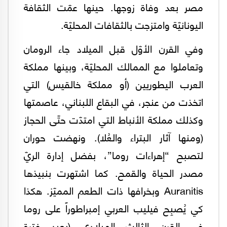
مصر بعد وفاة زوجها. حينها عمّت الثقافة
اليونانيّة وامتزجت بالثقافات المحليّة.
وفي القرن الأوّل قبل الميلاد جاء الرومان
وتعاملوا مع الممالك المحليّة، وبينها مملكة
العرب اليطوريين (أو مملكة خالقيس) التي
اتخذت من عنجر، في البقاع اللبناني، عاصمتها
وكذلك مملكة الأنباط التي امتدّت حتّى الحجاز
(ومنها آثار البتراء والعُلا). ونهضت حوران
لتصبح “إهراءات روما”، بفضل إدارة الريّ
مصدر الحياة والقمح. كما اشتهرت بنبيذها
Auranitis وبخرافها ذات الطعم المميّز. هكذا
كي يُصبِح فيليب العربي إمبراطوراً على روما
في القرن الثالث الميلادي (بعيد فترة