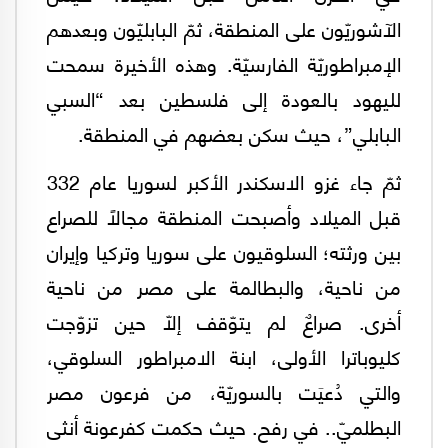
الآشوريّون على المنطقة، ثمّ البابليّون وبعدهم
الإمبراطوريّة الفارسيّة. وهذه الأخيرة سمحت
لليهود بالعودة إلى فلسطين بعد “السبي
البابلي”، حيث سكن بعضهم في المنطقة.
ثمّ جاء غزو الاسكندر الأكبر لسوريا عام 332
قبل الميلاد وأصبحت المنطقة مجالاً للصراع
بين ورثته؛ السلوقيون على سوريا وتركيا وإيران
من ناحية، والبطالمة على مصر من ناحية
أخرى. صراعٌ لم يتوّقف إلاّ حين تزوّجت
كليوباترا الأولى، ابنة الامبراطور السلوقي،
والتي دُعيَت بالسوريّة، من فرعون مصر
البطلميّ.. في رفح. حيث حكمت كفرعونة أنثى