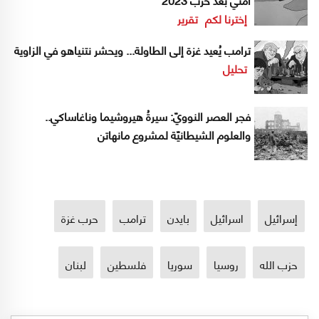
إخترنا لكم
تقرير
ترامب يُعيد غزة إلى الطاولة... ويحشر نتنياهو في الزاوية
تحليل
فجر العصر النوويّ: سيرةُ هيروشيما وناغاساكي..
والعلوم الشيطانيّة لمشروع مانهاتن
إسرائيل
اسرائيل
بايدن
ترامب
حرب غزة
حزب الله
روسيا
سوريا
فلسطين
لبنان