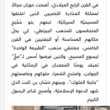
في القرن الرابع الميلادي، أضحت حوران مجالاً
لمملكة المناذرة اللخميين الذين اعتنقوا
المسيحيّة السريانيّة. تبعهم بنو سُلَيح
المتحمّسون للمذهب البيزنطي، كي يحلّ
مكانهم الغساسنة أو الجفنيين في القرن
الخامس، معتنقي مذهب “الطبيعة الواحدة”
ليسوع المسيح، والذين فرضوا أسس لـ”حجٍّ”
لمرقد يوحنّا المعمدان في الرمثانية في
الجولان. وامتدح الشعراء ملوكهم وعاصمتهم
“جاببة الملوك”، وبينهم حسّان بن ثابت الذي
شهد الدعوة الإسلاميّة، وأصبح شاعر الرسول
الكريم.