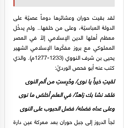
لقد بقيت حوران وعشائرها دوماً عصيّة على
الدولة العباسيّة، وعلى من خلفها.. ولم يدخُل
معظم أهلها الدين الإسلامي إلاّ في العصر
المملوكي مع بروز مفكّرها الإسلامي الشهير
يحيى بن شرف النووي (1233-1277م). والذي
كتب عنه أبو فحص الورديّ:
لقيتِ خيراً يا نوى/ وحُرِستِ من ألم النوى
فلقد نشا بك زاهدٌ/ في العلم أخلصَ ما نوى
وعلى عداه فضله/ فضل الحبوب على النوى
لجأ الدروز إلى جبل حوران بعد معركة عين دارة