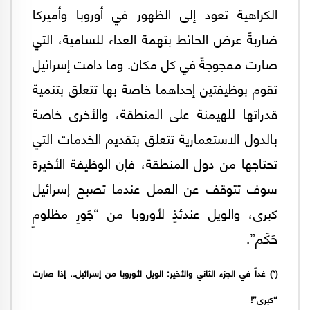
الكراهية تعود إلى الظهور في أوروبا وأميركا
ضاربةً عرض الحائط بتهمة العداء للسامية، التي
صارت ممجوجةً في كل مكان. وما دامت إسرائيل
تقوم بوظيفتين إحداهما خاصة بها تتعلق بتنمية
قدراتها للهيمنة على المنطقة، والأخرى خاصة
بالدول الاستعمارية تتعلق بتقديم الخدمات التي
تحتاجها من دول المنطقة، فإن الوظيفة الأخيرة
سوف تتوقف عن العمل عندما تصبح إسرائيل
كبرى، والويل عندئذٍ لأوروبا من “جَورِ مظلومٍ
حَكَم”.
(*) غداً في الجزء الثاني والأخير: الويل لأوروبا من إسرائيل.. إذا صارت
“كبرى”!