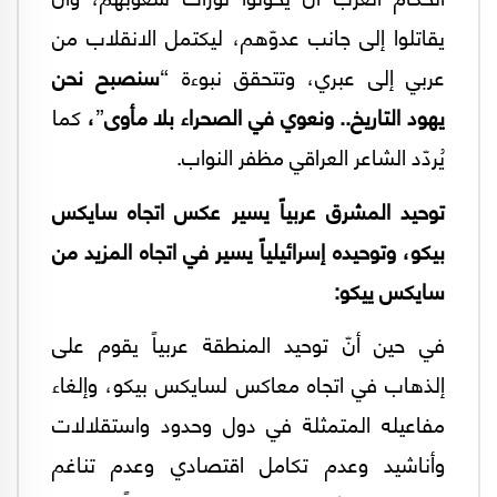
يقاتلوا إلى جانب عدوّهم، ليكتمل الانقلاب من
عربي إلى عبري، وتتحقق نبوءة “
سنصبح نحن
يهود التاريخ.. ونعوي في الصحراء بلا مأوى
”
،
كما
يُردّد الشاعر العراقي مظفر النواب.
توحيد المشرق عربياً يسير عكس اتجاه سايكس
بيكو، وتوحيده إسرائيلياً يسير في اتجاه المزيد من
سايكس ييكو:
في حين أنّ توحيد المنطقة عربياً يقوم على
إلذهاب في اتجاه معاكس لسايكس بيكو، وإلغاء
مفاعيله المتمثلة في دول وحدود واستقلالات
وأناشيد وعدم تكامل اقتصادي وعدم تناغم