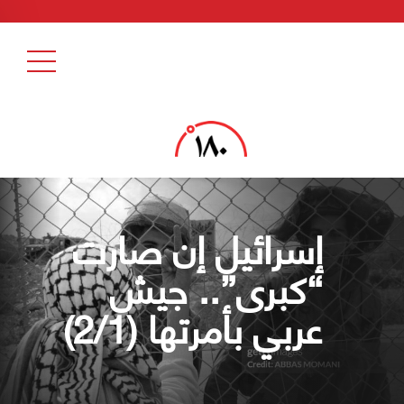
إسرائيل إن صارت
“كبرى”.. جيش
عربي بأمرتها (2/1)