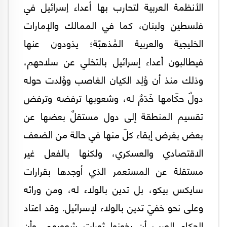
الأنظمة العربية لتحارب بها أعداء إسرائيل في
فلسطين ولبنان، كما في الممالك والإمارات
الخليجية والعربية المُذهبّة؛ يذودون عنها
فيطالبون أعداء إسرائيل بالتخلي عن سلاحهم،
وذلك منذ أن وُلِد الكيان الغاصب ووُلدت حوله
دولٌ حكّامها خَدَمٌ له، وشعوبها ترفضه وترفض
تقسيم المنطقة إلى دول مستقلٌ بعضها عن
بعض بغرض إبقاء كلّ منها في حالة من الضعف
الاقتصادي والعسكري، ولكنها بالفعل غير
مستقلة عن المستعمر الذي أوجدها بقرارات
سايكس بيكو، بل تدين بالولاء له، ومن ورائه
وعلى نحو خفيّ تدين بالولاء لإسرائيل. وقد اعتاد
الحكام العرب أن يخونوا ثورات شعوبهم، وأن