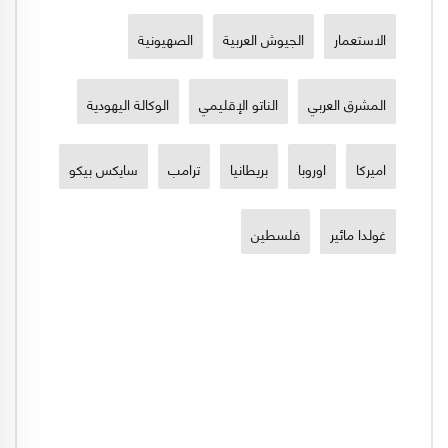
الاستعمار
الجيوش العربية
الصهيونية
المشرق العربي
الناتو الإقليمي
الوكالة اليهودية
اميركا
اوروبا
بريطانيا
ترامب
سايكس بيكو
غولدا مائير
فلسطين