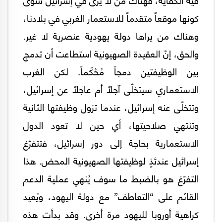
كونها موقعاً متقدماً للاستعمار الغربي في بلادنا،
وهناك من يراها دولة يهودية عنصرية لا غير.
والحق، إنّ العقيدة الصهيونية استطاعت أن تدمج
بين الوظيفتين دمجاً مُحْكَماً. لكن الغرب
الاستعماري سيتخلّى آجلاً أم عاجلاً عن إسرائيل،
وتتخلّى عنه إسرائيل، عندما تزول وظيفتها الثانية
وتنتهي صلاحيتها، أي حين لا تعود الدول
الاستعمارية بحاجة إلى دور إسرائيل، فتتفرّغ
إسرائيل عندئذٍ لوظيفتها الصهيونية المحض. هذا
التفرّغ هو بالضبط ما سوف يُنهي عملية الدعم
القائم على “التعاطف” مع دولة اليهود، ويُعيد
كراهية أوروبا لليهود مرة أخرى. وقد بدأت هذه