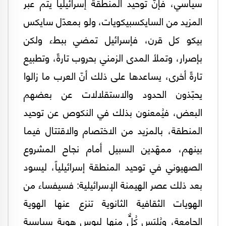
سياسي، فإنّ توحيد المنطقة إسرائيلياً يتم عبر
المزيد من السايكسبيكويات، ولو بمعدّل سايكس
بيكو كل قرن، فإسرائيل تمضي ببطء ولكن
بإصرار، وتملأ المدى الزمني بحروب تارةً، وتطبيع
تارةً أخرى، يساعدها على ذلك أنّ العرب ما زالوا
يحبّذون الحدود والاستقلالات عن بعضهم
البعض، فيُمعنون بذلك في النكوص عن توحيد
المنطقة، بالمزيد من الاختصام والاقتتال فيما
بينهم، ممهّدين السبيل أمام نجاح المشروع
الصهيوني في توحيد المنطقة إسرائيلياً، ليسود
بعد ذلك عصر الهيمنة الإسرائيلية: فسيفساء من
الهويات الثقافية الثانوية تنزع عنها الهوية
الجامعة، ويُلبَِِس كُلٌّّ منها لبوس هوية سياسية