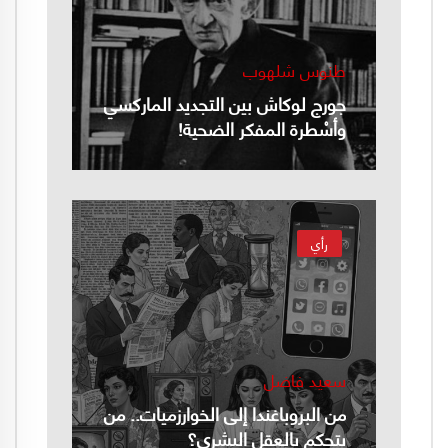
طنوس شلهوب
جورج لوكاش بين التجديد الماركسي
وأسْطرة المفكر الضحية!
رأي
سعيد فاضل
من البروباغندا إلى الخوارزميات.. من
يتحكم بالعقل البشري؟