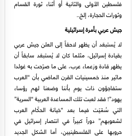
فلسطين الأولى والثانية أو أثناء ثورة القسام
وثورات الحجارة، إلخ..
جيش عربي بأمرة إسرائيلية
لا يُستبعَد أن يظهر لاحقاً إلى العلن جيش عربي
بقيادة إسرائيل، مثلما كان لا يُستبعَد سابقاً أن
يظهر قادة وزعماء عرب، على ما صرّحت به غولدا
مائير منذ خمسينيات القرن الماضي بأن “العرب
ستفاجؤون ذات يوم بأننا وضعنا لهم رؤساء
يهود”! فقد لعبت تلك المساعدة العربية “السرية”
التي سُمّيَت فيما بعد “خيانة الحكّام العرب
لشعوبهم” دوراً كبيراً في انتصار إسرائيل في
حروبها على الفلسطينيين، أما الشكل الجديد