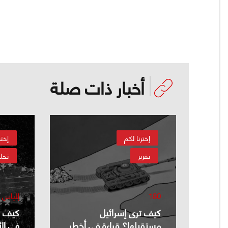
أخبار ذات صلة
إخترنا لكم
إختر
تقرير
تحل
180
إلياس 
كيف ترى إسرائيل
كيف يُ
مستقبلها؟ قراءة في أخطر
في ال