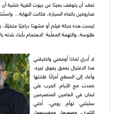
تعمّد أن يتوقف بعيدًا عن بيوت القرية خشية أ
صاروخين باتجاه السيارة، فكانت النهاية… واستُش
ليست هذه حبكة فيلم أو مشهدًا دراميًا متخيّلًا،
طلوسة، والتهمة المعلّبة: الاهتمام بأبناء بلدته ب
لا أدري لماذا أوجعني واخترقني
هذا الاغتيال بعمق يفوق غيره،
وأعاد إلى السطح أحزانًا ظننتها
خمدت مع الأيام. الحرب على
لبنان في العامين المنصرمين
سلبتني توأم روحي، أختي
الكبرى، وصهرها، وحفيديهما،