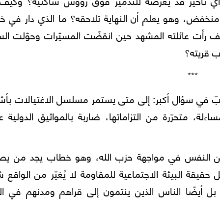
ن أي تأخير قد يعرّضه للتدمير فوق رؤوس ساكنيه؟ وكيف 
 منخفض، وهو يعلم أن النهاية تلاحقه؟ ما الذي دار في خ
ف رأت عائلته المشهد حين انقضّت المسيّرات وحوّلت الس
ب قريته؟
***
تصبّ في سؤال أكبر: إلى متى يستمر مسلسل الاغتيالات بأش
ءلة، متحرّرة من التزاماتها، ضاربة بالمواثيق الدولية
اع عن النفس في مواجهة حزب الله، وهو خطاب يجد من يصد
حقيقة البيئة الاجتماعية للمقاومة لا يُغيّر من الواقع شي
بل أيضًا الناس الذين ينتمون إلى قراهم ومدنهم في الب