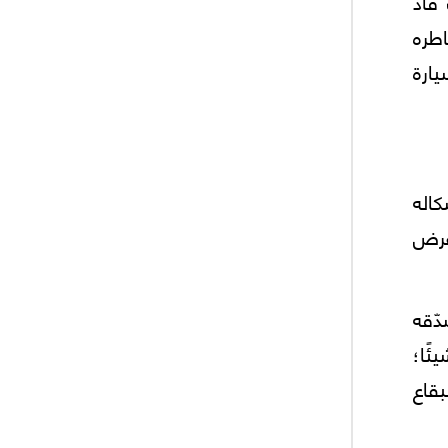
قاد
اطره
يارة
كاله
 عرض
ّقه
ئًا؛
قاع