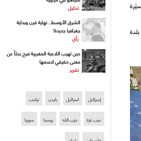
ّرة
تحليل
الشرق الأوسط.. نهاية قرن وبداية
بلدة
جغرافيا جديدة!
رأي
حين تهرب اللاعبة المغربية فرح بحثاً عن
معنى حقيقي لاسمها
تقرير
إسرائيل
اسرائيل
بايدن
ترامب
حرب غزة
حزب الله
روسيا
سوريا
فلسطين
لبنان