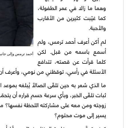
وهما ما زالا في عمر الطفولة،
كما غيّبت كثيرين من الأقارب
والأحبة.
لم أكن أعرف أحمد ترمس، ولم
أسمع باسمه من قبل. لكن
أحمد ترمس وإلى جانب
كلما قرأت عن قصته، تتدافع
الأسئلة في رأسي، توقظني من نومي، وأعرف أن ل
ما الذي شعر به حين تلقّى اتصالًا يُبلغه بموعد 
ثبات تلقّى الخبر، وبأي سرعة حسم قراره أن يتح
زوجته ومن معه على مشاركته اللحظة نفسها؟ ماذا
يسير إلى موت محتوم؟