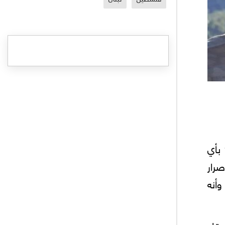
 بأي
صرار
وأنه