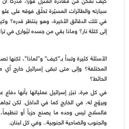
كيف تمكّن من مغادرة المنزل فورًا، مدركًا أ
سيارته والطائرات المسيّرة تحلّق فوقه على علو
في تلك الدقائق الأخيرة، وهو ينتظر قدره؟ وكي
إلى كتلة نار؟ وماذا بقي من جسده ليُوارى في ترا
الأسئلة كثيرة وتبدأ بـ”كيف” و”لماذا”، لكنها 
المختلفة؟ وإلى متى تبقى إسرائيل خارج أي مسا
الحائط؟
في كل مرة، تبرّر إسرائيل عملياتها بأنها دف
ويروّج له، في الخارج كما في الداخل. لكن تجاهل 
فالسلاح ليس وحده ما يصنع حزباً أو تنظيماً، 
والجنوب والضاحية الجنوبية.. وفي كل لبنان.