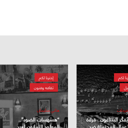
نا لكم
إخترنا لكم
يل
ثقافه وفنون
فرحات
هاني سليمان
فكّر البنتاغون.. قراءة
“هسهسات الضوء”..
أعمال المحتملة ضد
المولود الثمانون لعبد