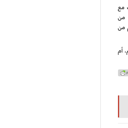
ث مع
لاؤها من
م من
، أم