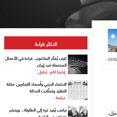
الاكثر قراءة
كيف يُفكّر البنتاغون.. قراءة في الأعمال
23/0
المحتملة ضد إيران
إخترنا لكم
تحليل
الانتماء الديني وأسماء اللبنانيين: متانة
التقليد وتمثّلات الحداثة
دراسة
ترامب يُعيد غزة إلى الطاولة... ويحشر
نزل.
نتنياهو في الزاوية