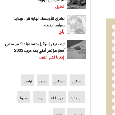
تحليل
الشرق الأوسط.. نهاية قرن وبداية
جغرافيا جديدة!
رأي
كيف ترى إسرائيل مستقبلها؟ قراءة في
أخطر مؤتمر أمني بعد حرب 2023
إخترنا لكم
تقرير
إسرائيل
اسرائيل
بايدن
ترامب
حرب غزة
حزب الله
روسيا
سوريا
فلسطين
لبنان