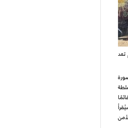
 تعد
صورة
سلطة
ئمًا
ُقرأ
أمن