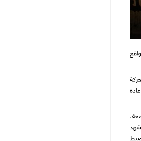
واقع
الحركة
عادة
معة،
مشهد
ضبط