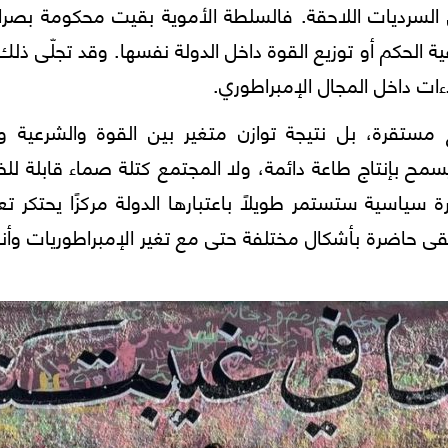
 السرديات اللاحقة. فالسلطة الأموية بقيت محكومة بصرا
 الحكم أو توزيع القوة داخل الدولة نفسها. وقد تجلّى ذل
ات داخل المجال الإمبراطوري.
ستقرة، بل نتيجة توازن متغير بين القوة والشرعية وإد
يسمح بإنتاج طاعة دائمة، ولا المجتمع كتلة صماء قابلة ل
ياسية ستستمر طويلًا باعتبارها الدولة مركزًا يحتكر ت
بقى حاضرة بأشكال مختلفة حتى مع تغير الإمبراطوريات وأ