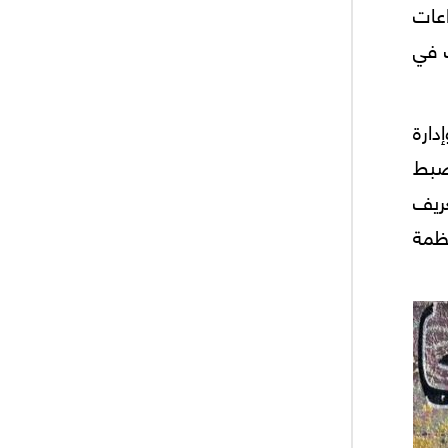
عات
ك في
ارة
لضبط
عريف
نظمة