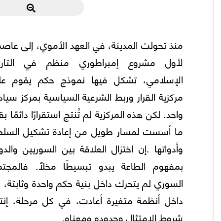
منذ تحولت المدينة، في العهد الأموي، إلى عاص
لأول مشروع إمبراطوري منظم في التاري
الإسلامي، تشكل فيها نموذج حكم يقوم عل
مركزية القرار وربط الشرعية السياسية بمركز سيا
واحد. لكن هذه المركزية لم تُنتج استقرارًا دائمًا بق
ما أسست لمسار طويل من إعادة تشكيل السلط
وأدواتها .إن اختزال العلاقة بين السوريين والدو
بمفهوم الطاعة يبدو تبسيطًا مخلًا. فالمجتم
السوري لم يتحرك داخل بنية حكم واحدة وثابتة، 
داخل أنظمة متغيرة أعادت، في كل مرحلة، إنتا
شروط الامتثال وحدوده ومعناه.