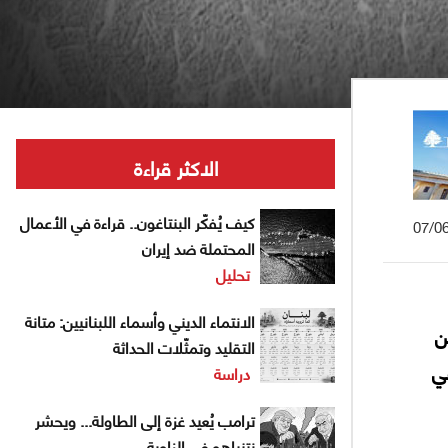
الاكثر قراءة
كيف يُفكّر البنتاغون.. قراءة في الأعمال
07/0
المحتملة ضد إيران
تحليل
الانتماء الديني وأسماء اللبنانيين: متانة
ن
التقليد وتمثّلات الحداثة
ي
دراسة
ترامب يُعيد غزة إلى الطاولة... ويحشر
نتنياهو في الزاوية