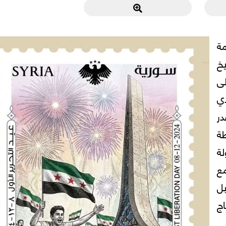
مة
خ
ى
دي
در
ة
لة
ع
بل
ج