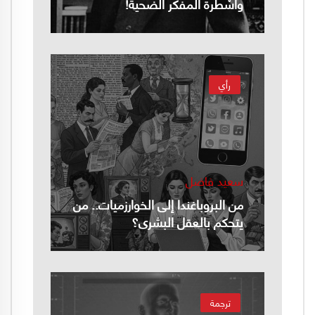
وأسْطرة المفكر الضحية!
رأي
سعيد فاضل
من البروباغندا إلى الخوارزميات.. من
يتحكم بالعقل البشري؟
ترجمة