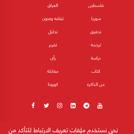
فلسطين
العراق
سوريا
ثقافه وفنون
تحقيق
تحليل
ترجمة
تقرير
دراسة
رأي
كتاب
مقابلة
من الذاكرة
كورونا
180POST جميع الحقوق محفوظة 2026
نحن نستخدم ملفات تعريف الارتباط للتأكد من