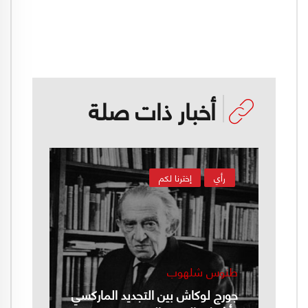
أخبار ذات صلة
رأي
إخترنا لكم
طنوس شلهوب
جورج لوكاش بين التجديد الماركسي