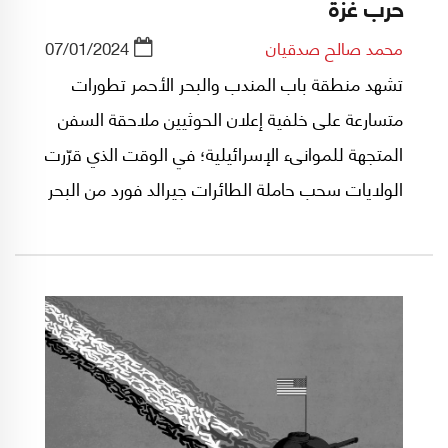
حرب غزة
محمد صالح صدقيان
07/01/2024
تشهد منطقة باب المندب والبحر الأحمر تطورات
متسارعة علی خلفية إعلان الحوثيين ملاحقة السفن
المتجهة للموانیء الإسرائيلية؛ في الوقت الذي قرّرت
الولايات سحب حاملة الطائرات جيرالد فورد من البحر
المتوسط، وتزامن ذلك مع إعلان إيران عبور المدمرة
"البرز" مضيق باب المندب متجهة نحو البحر الأحمر.