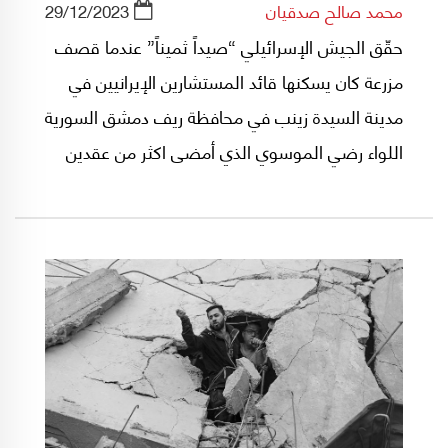
محمد صالح صدقيان
29/12/2023
حقّق الجيش الإسرائيلي “صيداً ثميناً” عندما قصف
مزرعة كان يسكنها قائد المستشارين الإيرانيين في
مدينة السيدة زينب في محافظة ريف دمشق السورية
اللواء رضي الموسوي الذي أمضی اكثر من عقدين
من الزمن متنقلاً بين لبنان وسوريا في مهمة كانت
وثيقة الصلة بعمل قائد "فيلق القدس" السابق
الجنرال قاسم سليماني.