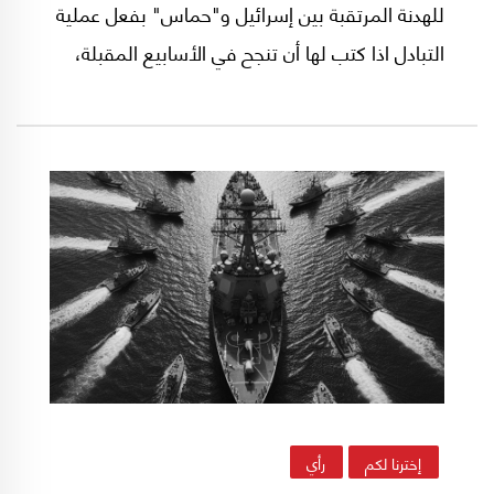
للهدنة المرتقبة بين إسرائيل و"حماس" بفعل عملية
التبادل اذا كتب لها أن تنجح في الأسابيع المقبلة،
وقدّر أن وقفاً لإطلاق النار في غزة "يُمكن أن يقدم
لـ(السيد) حسن نصرالله الذريعة المناسبة لوقف
معارضته القيام بخطوات سياسية ما دامت الحرب
مستمرة، وسيُشكل ذلك فرصة للتوصل إلى صفقة
لانتخاب رئيس للجمهورية".
إخترنا لكم
رأي