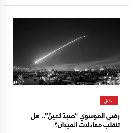
الإسرائيلي "تسوفار" المثبت في هاتفه. اتصال من
صديق له يعمل في ذات القوة ببغداد، يمطره على
الفور بوابل من الأسئلة حول ما يجري في غلاف غزة
وكيف حصل ما حصل، وما هو سقف الهجوم.
تحليل
رضي الموسوي “صيدٌ ثمينٌ”.. هل
تنقلب معادلات الميدان؟