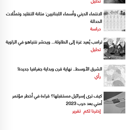
تحليل
الانتماء الديني وأسماء اللبنانيين: متانة التقليد وتمثّلات
الحداثة
دراسة
ترامب يُعيد غزة إلى الطاولة... ويحشر نتنياهو في الزاوية
تحليل
الشرق الأوسط.. نهاية قرن وبداية جغرافيا جديدة!
رأي
كيف ترى إسرائيل مستقبلها؟ قراءة في أخطر مؤتمر
أمني بعد حرب 2023
إخترنا لكم
تقرير