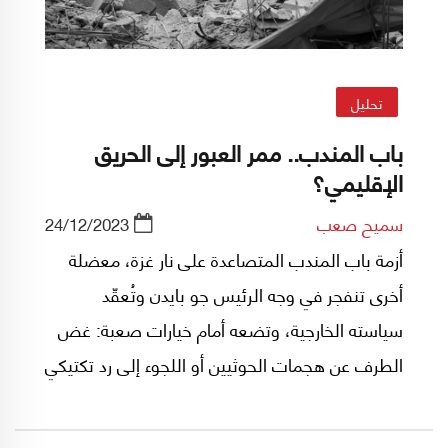
تحليل
باب المندب.. ممر العبور إلى الحريق
الإقليمي؟
سميح صعب
24/12/2023
أزمة باب المندب المتصاعدة على نار غزة، معضلة
أخرى تنفجر في وجه الرئيس جو بايدن وتُعقّد
سياسته الخارجية، وتضعه أمام خيارات صعبة: غض
الطرف عن هجمات الحوثيين أو اللجوء إلى رد تكتيكي
لا يثير صداماً مع طهران، أو الذهاب أبعد في الردع
حتى ولو أدى إلى صدام مباشر مع إيران، وهذا الخيار