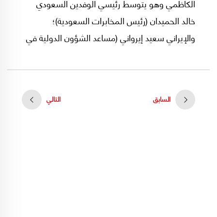
الكاظمي وهو يتوسط رئيسي الوفدين السعودي
خالد الحميدان (رئيس المخابرات السعودية)؛
والإيراني سعيد إيرواني (مساعد الشؤون الدولية في
مجلس الأمن القومي الإيراني) بعد إنتهاء الجولة
الخامسة من المباحثات بين إيران والسعودية التي
جرت يوم الخميس الماضي 21 أبريل/نيسان الجاري.
السابق
التالي