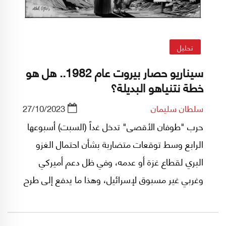
تحليل
سيناريو حصار بيروت عام 1982.. هل هو
خطة نتنياهو البديلة؟
سلطان سليمان
27/10/2023
حرب "طوفان الأقصى" تدخل غداً (السبت) أسبوعها
الرابع وسط توقعات متضاربة بشأن احتمال الغزو
البري لقطاع غزة أو عدمه، وفي ظل دعم أميركي
وغربي غير مسبوق لإسرائيل، وهذا ما يدفع إلى طرح
سؤال حول سبب تأخر الغزو البري؟ والأهم هل
سيحصل هذا الغزو؟ وإن لم يحصل ما هي الخطة