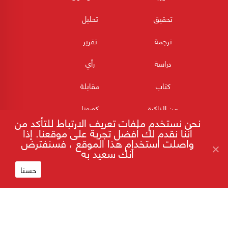
تحقيق
تحليل
ترجمة
تقرير
دراسة
رأي
كتاب
مقابلة
من الذاكرة
كورونا
نحن نستخدم ملفات تعريف الارتباط للتأكد من
أننا نقدم لك أفضل تجربة على موقعنا. إذا
واصلت استخدام هذا الموقع ، فسنفترض
أنك سعيد به
حسنا
180POST جميع الحقوق محفوظة 2026