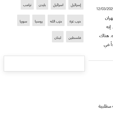
إسرائيل
اسرائيل
بايدن
ترامب
12/03/202
ران
حرب غزة
حزب الله
روسيا
سوريا
إنه
ه. هناك
فلسطين
لبنان
ً في
نه قائداً أعلى
 السيد علي
 مطلبية