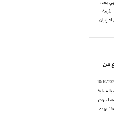
ي بعد،
لأزمة
له إيران
دأ
انياً،
 الجليد،
إلا من
ع من
لاث:
10/10/202
بالعملية
هذا موجز
ة" بهذه