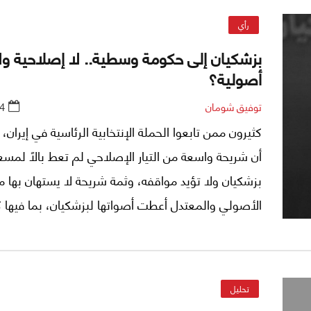
رأي
بزشكيان إلى حكومة وسطية.. لا إصلاحية ول
أصولية؟
توفيق شومان
4
كثيرون ممن تابعوا الحملة الإنتخابية الرئاسية في إيران،
أن شريحة واسعة من التيار الإصلاحي لم تعط بالاً لمسع
بزشكيان ولا تؤيد مواقفه، وثمة شريحة لا يستهان بها من
الأصولي والمعتدل أعطت أصواتها لبزشكيان، بما فيها كت
كانت اقترعت للرئيس الراحل ابراهيم رئيسي، علامَ يدلُ 
تحليل