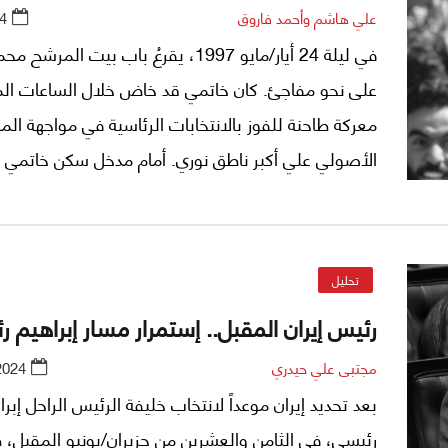
علي هاشم وأحمد فاروق
4
في ليلة 24 أيار/مايو 1997، يقرعُ باب بيت المر
على نحو مفاجئ. كان خاتمي قد خاض خلال الساعات ال
معركة طاحنة للفوز بالانتخابات الرئاسية في مواجهة ال
الأصولي علي أكبر ناطق نوري. أمام مدخل سكن خاتمي
مجموعة من رجال الأمن ومعها توجيهات للتنفيذ بشكل ع
أبلغ الضابط صاحب المنزل بالقرار: تعزيز الحماية والحرا
للرئيس المنتخب.
تحليل
رئيس إيران المقبل.. إستمرار مسار إبراهيم 
مجتبى علي حيدري
2024
بعد تحديد إيران موعداً لانتخاب خليفة الرئيس الراحل إبر
رئيسي، في الثامن والعشرين من حزيران/يونيو المقبل، 