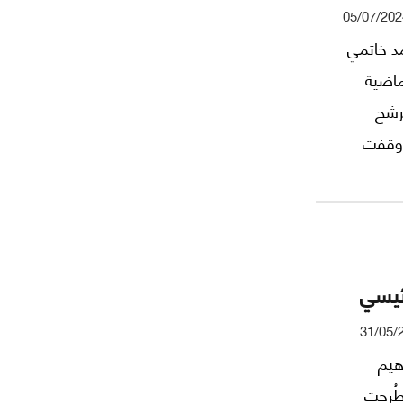
05/07/202
شح محمد خاتمي
ماضية
مرشح
 وقفت
اجل.
سة
رئيسي
31/05/
اهيم
طُرحت