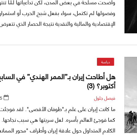
وأضحت مسلحة في بعض المدن، لكن تداعياتها لمّا تنته
وفصولها لم تكتمل، سواء بفعل شبح الحرب أو استمرار ا
الإقتصادية والمالية والنقدية نتيجة الحصار الذي تتعرض 
منذ عقود من الزمن.. وإذا كان النظام نجح في احتواء ما ب
كاحتجاجات أولاً، وإجهاض مخطط نشر الفوضى لإسقاطه ث
فإن ما يتكشف ينبئ بأن ما حدث قد لا يكون إلا رأس جبل
دراسة
ولذلك سرديته المستقاة من مصادرها- و"لايؤخذ الشيء 
هل أطاحت إيران بـ”الممر الهندي” في الساب
مصادره" على قول الأخطل الصغير- من خلال سرديات ث
أكتوبر؟ (3)
الاحتجاجات؛ الاستباحات؛ والاحتواءات.
فيصل جلول
5
ما كانت إيران على علم بـ"طوفان الأقصى". لقد فوجئت 
كما فوجئ العالم بأسره. لعل سريتها هي سبب نجاحها. 
الكلام المتداول حول علاقة إيران وأطراف "محور الممانع