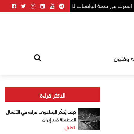
اشترك في خدمة الواتساب
ه وفنون
HOME
TAG
الاكثر قراءة
كيف يُفكّر البنتاغون.. قراءة في الأعمال
المحتملة ضد إيران
تحليل