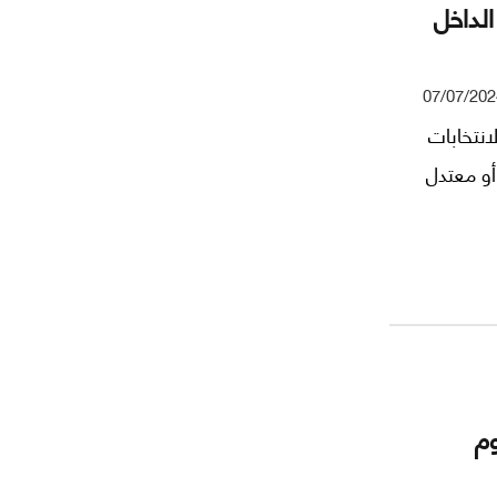
الداخل
07/07/202
انتخابات
أو معتدل
وم