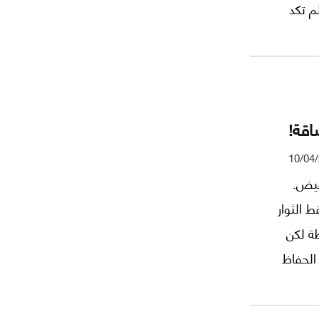
م تكد
شاقة!
10/04
قيض.
ر من شباط/فبراير 1979. أسقط الثوار
طة لكن
 الحفاظ