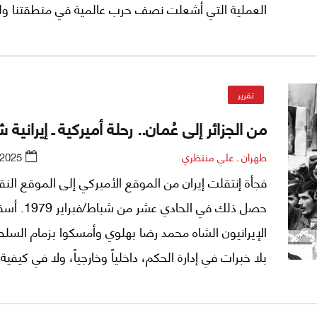
العملية التي أشعلت نصف حرب عالمية في منطقتنا ول
تنتهي فصولها بعد.
تقرير
من الجزائر إلى عُمان.. رحلة أميركية ـ إيرانية 
طهران ـ علي منتظري
/2025
فجأة إنتقلت إيران من الموقع الأميركي إلى الموقع الن
حصل ذلك في الحادي عش
الإيرانيون الشاه محمد رضا بهلوي وأمسكوا بزمام السل
بلا خبرات في إدارة الحكم، داخلياً وخارجياً، ولا في كيفية
على مصالح إيران الوطنية.