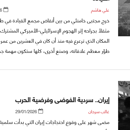
علي هاشم
6
خرج مجتبى خامنئي من بين أنقاض مجمع القيادة في طه
مثقلاً بجراحه إثر الهجوم الإسرائيلي–الأميركي المشترك. 
المكان الذي ترعرع فيه منذ أن كان في العشرين من عمر
طوّر معظم علاقاته، وصنع أخرى، كلها ستكون مهمة جدا
مسيره نحو الثامن من آذار/مارس 2026، يوم إعلا
للجمهورية الإسلامية الإيرانية، ووليّاً فقيهاً خلفاً لوالده
خامنئي.
إيران.. سردية الفوضى وفرضية الحرب
غالب سرحان
29/01/2026
مضى شهر على وقوع احتجاجات إيران التي بدأت سلمية