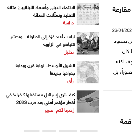
مقارعة
الانتماء الديني وأسماء اللبنانيين: متانة
التقليد وتمثّلات الحداثة
دراسة
26/04/202
ترامب يُعيد غزة إلى الطاولة... ويحشر
طهران في ربيع 2026، لم يكن صعود
نتنياهو في الزاوية
 كان
تحليل
ة، لكنه
الشرق الأوسط.. نهاية قرن وبداية
وراً، بل
جغرافيا جديدة!
رأي
 الحروب
كيف ترى إسرائيل مستقبلها؟ قراءة في
أخطر مؤتمر أمني بعد حرب 2023
إخترنا لكم
تقرير
قمة