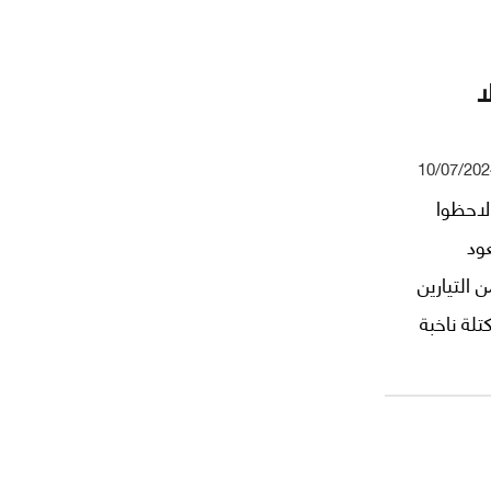
ا
10/07/202
 لاحظوا
ود
 التيارين
لة ناخبة
ذلك؟