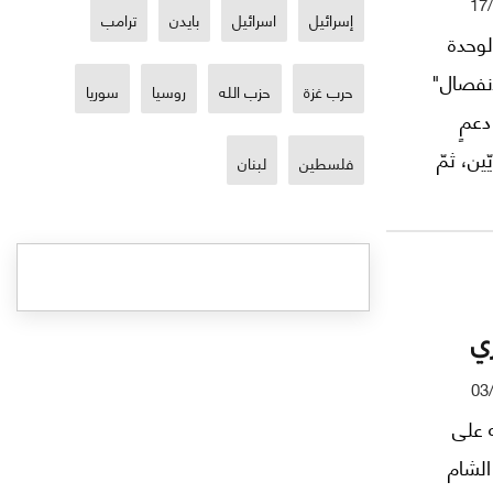
17
إسرائيل
اسرائيل
بايدن
ترامب
عادة الوحدة
انفصال"
حرب غزة
حزب الله
روسيا
سوريا
دعمٍ
ين، ثمّ
فلسطين
لبنان
انقسموا على أسسٍ مناطقيّة و"طبقيّة" ليطردوا عام 1965 جميع
الدولة
امهم
ري
03
 على
الشام