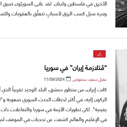
الأخرى في فلسطين ولبنان. لقد عانى السوريّون ضيق 
وندرة سبل كسب الرزق لأسبابٍ تتعلّق بالعقوبات والتس
والصراع وأمراء الحرب على السواء. لكنّ ما زرع الأمل ود
على المشقّات كانتا كلمتان كثيراً ما يتمّ تغييبهما عن ال
كلمتان جوهريّتان: المواطنة والحريّة.
رأي
“مُتلازمة إيران” في سوريا
عقيل سعيد محفوض
11/09/2024
كانت إيران، من منظور دمشق، البلد الوحيد تقريباً الذي أ
الركون إليه، في أكثر لحظات الحدث السوري صعوبة و"ل
يقينية". لكن تطورات الأزمة في سوريا والتفاعلات ذات 
في الإقليم والعالم كشفت عن تحديات في الموقف لم 