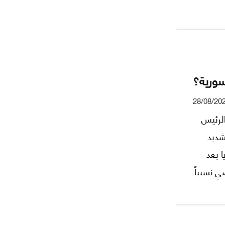
د
سورية؟
28/08/20
الرئيس
شديد
 بعد