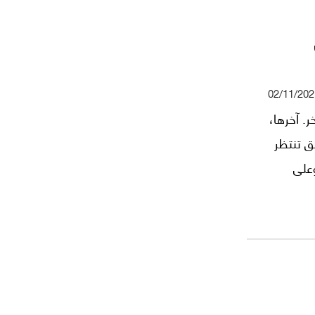
02/11/202
ر. آخرها،
ق تنتظر
وعلى