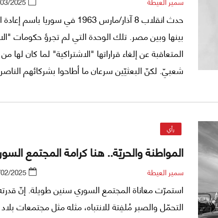
سمير العيطة
/03/2025
حدث انقلاب 8 آذار/مارس 1963 في سوريا باسم إ
بينها وبين مصر. تلك الوحدة التي لم تجرؤ حكومات "ال
المتعاقبة عن إلغاء قراراتها "الاشتراكية" لما كان لها من 
شعبيّ. لكنّ البعثيّين سرعان ما أطاحوا بشركائهم الناصريّ
الكوادر المدينيّة من الوظيفة العامّة. أولئك الذين قامت 
السورية بعد الاستقلال عليهم، إلى حدٍّ كبير، بفضل التز
رأي
بالمصلحة العامّة ونشر التعليم والكهرباء.
المواطنة والحريّة.. هنا كرامة المجتمع السو
سمير العيطة
/02/2025
استمرّت معاناة المجتمع السوري سنين طويلة. إنّ قدرته
التحمّل والصبر مُلفِتة للانتباه، مثله مثل مجتمعات بلاد 