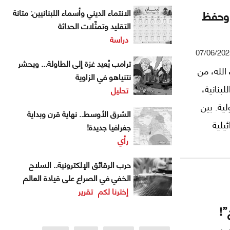
 وحفظ
الانتماء الديني وأسماء اللبنانيين: متانة
التقليد وتمثّلات الحداثة
دراسة
07/06/202
ترامب يُعيد غزة إلى الطاولة... ويحشر
الله، من
نتنياهو في الزاوية
لبنانية،
تحليل
ية. بين
الشرق الأوسط.. نهاية قرن وبداية
يلية
جغرافيا جديدة!
رأي
لسيادة،
نصاره
حرب الرقائق الإلكترونية.. السلاح
الخفي في الصراع على قيادة العالم
إخترنا لكم
تقرير
”!