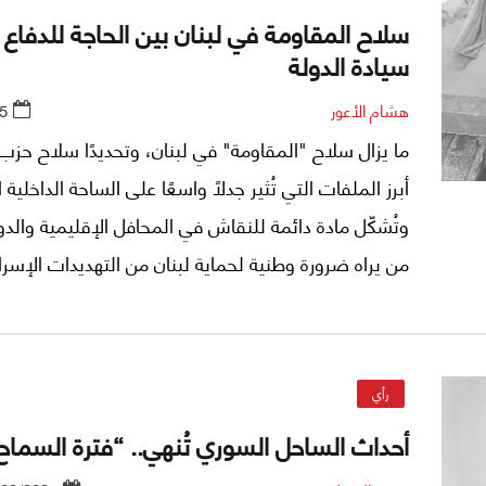
سلاح المقاومة في لبنان بين الحاجة للدفاع
سيادة الدولة
هشام الأعور
5
ما يزال سلاح "المقاومة" في لبنان، وتحديدًا سلاح حزب 
أبرز الملفات التي تُثير جدلاً واسعًا على الساحة الداخلية ال
وتُشكّل مادة دائمة للنقاش في المحافل الإقليمية والدول
من يراه ضرورة وطنية لحماية لبنان من التهديدات الإسرائ
والإرهابية، ومن يعتبره مصدرًا لخلل في ميزان الدولة وا
يظل هذا السلاح محاطًا بعدد من المبررات التي يطرحها أ
كمسوغ لبقائه.
رأي
أحداث الساحل السوري تُنهي.. “فترة السماح