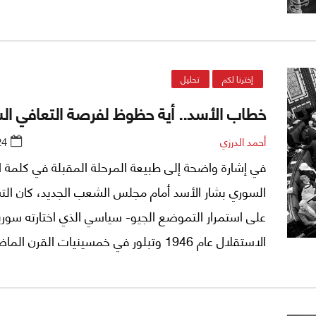
ظاهرة بالشكل الذي تبدو عليه، بعد مضي ما يقارب العق
ونصف على الحدث السوري.
إخترنا لكم
تحليل
خطاب الأسد.. أية حظوظ لفرصة التعافي ال
أحمد الدرزي
24
في إشارة واضحة إلى طبيعة المرحلة المقبلة في كلمة 
السوري بشار الأسد أمام مجلس الشعب الجديد، كان الت
على استمرار التموضع الجيو- سياسي الذي اختارته سوريا
الاستقلال عام 1946 وتبلور في خمسينيات القرن الماضي نسبياً.