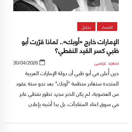
اقتصاد
تحليل
الإمارات خارج «أوبك».. لماذا قرّرت أبو
ظبي كسر القيد النفطي؟
سعيد عيسى
30/04/2026
حين أُعلن في أبو ظبي أن دولة الإمارات العربية
المتحدة ستغادر منظمة "أوبك" بعد نحو ستة عقود
من العضوية، لم يكن الخبر مجرد تطور نفطي عابر
في سوق اعتاد المفاجآت، بل بدا أشبه بإعلان
سياسي ثقيل، يحمل في داخله ما هو أكبر بكثير من
مسألة البراميل والأسعار. كان الأمر أقرب إلى لحظة