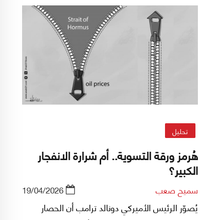
فك ارتباط تاريخية بين دولة صاعدة وطموحها
المتسارع، وبين منظمة بُنيت على منطق مختلف،
في زمن مختلف، وبحسابات لم تعد كلها صالحة
لعصر جديد.
تحليل
هُرمز ورقة التسوية.. أم شرارة الانفجار
الكبير؟
سميح صعب
19/04/2026
يُصوّر الرئيس الأميركي دونالد ترامب أن الحصار