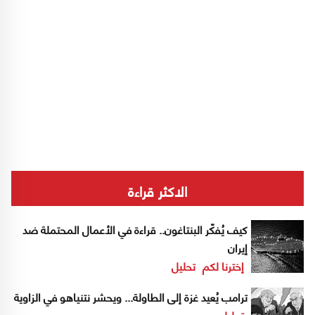
الاكثر قراءة
كيف يُفكّر البنتاغون.. قراءة في الأعمال المحتملة ضد
إيران
إخترنا لكم
تحليل
ترامب يُعيد غزة إلى الطاولة... ويحشر نتنياهو في الزاوية
تحليل