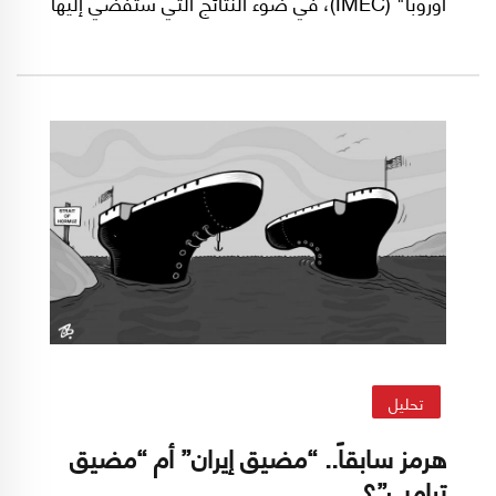
أوروبا" (IMEC)، في ضوء النتائج التي ستفضي إليها
الحرب الأميركية الإسرائيلية على إيران، وذلك
بوصفه أحد أهم المشاريع الجيوسياسية في الشرق
الأوسط، حيث أُعلن عنه خلال قمة مجموعة العشرين
في العام 2023 كممر متعددة الطبقات يربط الهند
بأوروبا عبر الخليج وإسرائيل والبحر المتوسط (قبرص
واليونان).
تحليل
هرمز سابقاً.. “مضيق إيران” أم “مضيق
ترامب”؟