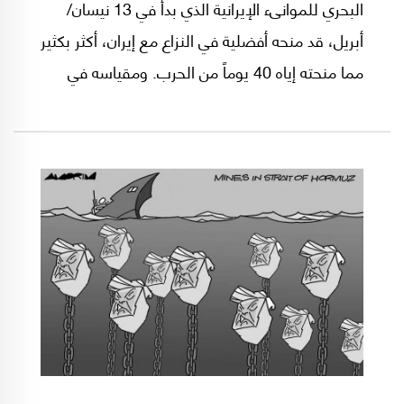
البحري للموانىء الإيرانية الذي بدأ في 13 نيسان/
أبريل، قد منحه أفضلية في النزاع مع إيران، أكثر بكثير
مما منحته إياه 40 يوماً من الحرب. ومقياسه في
ذلك، هو التقدم الذي يزعمه نحو إبرام اتفاق وشيك
مع طهران، يُلبي تقريباً معظم المطالب الأميركي،
غير أن هذا الحصار جعل طهران تلجأ مجدداً إلى ورقة
إغلاق المضيق جزئياً.