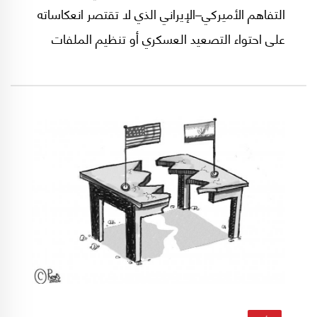
التفاهم الأميركي–الإيراني الذي لا تقتصر انعكاساته
على احتواء التصعيد العسكري أو تنظيم الملفات
النووية والأمنية، بل تمتد إلى إعادة ترتيب شبكة
التحالفات الإقليمية وإعادة تعريف أولويات القوى
الفاعلة في المنطقة.