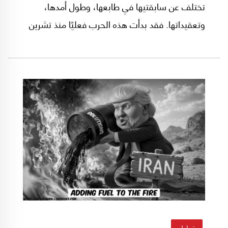
تختلف عن سابقتيها في طابعها، وطول أمدها،
وتعقيداتها. فقد بدأت هذه الحرب فعليًا منذ تشرين
الأول/أكتوبر 2023، تاريخ اندلاع "طوفان الأقصى"،
ومرّت بمراحل متعددة.
تحليل