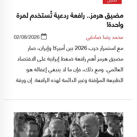
مضيق هرمز.. رافعة ردعية تُستخدم لمرة
واحدة!
محمد رضا صادقي
02/08/2026
مع استمرار حرب 2026 بين أميركا وإيران، صار
مضيق هرمز أهم رافعة ضغط إيرانية على الاقتصاد
العالمي. ومع ذلك، فإن ما لا ينبغي إغفاله هو
الطبيعة المؤقتة وغير الدائمة لهذه الرافعة. إن ورقة
مضيق هرمز، وبرغم أنها تمنح إيران قوة ردع لا مثيل
لها على المدى القصير، إلا أنها مع مرور الوقت
وظهور مسارات بديلة، لن تفقد تأثيرها كأداة ضغط
فحسب، بل قد تتحول إلى أداة تُستخدم ضد إيران
نفسها. بناءً على ذلك، يتعين على إيران تحقيق