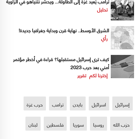
ترامب يُعيد غزة إلى الطاولة... ويحشر نتنياهو في الزاوية
تحليل
الشرق الأوسط.. نهاية قرن وبداية جغرافيا جديدة!
رأي
كيف ترى إسرائيل مستقبلها؟ قراءة في أخطر مؤتمر
أمني بعد حرب 2023
إخترنا لكم
تقرير
إسرائيل
اسرائيل
بايدن
ترامب
حرب غزة
حزب الله
روسيا
سوريا
فلسطين
لبنان