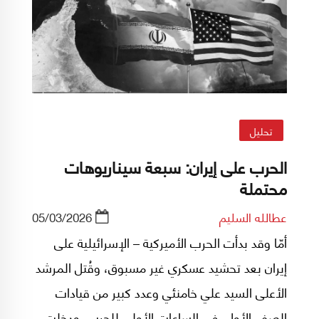
الحالي بكل رموزه، من دون اغفال حقيقة أن النظام
الحالي هو وليد ثورة العام 1979 بما هي ثورة ليس
فقط ضد الاستعمار بل أيضاً ضد التوريث الملكي.
تحليل
الحرب على إيران: سبعة سيناريوهات
محتملة
عطالله السليم
05/03/2026
أمّا وقد بدأت الحرب الأميركية – الإسرائيلية على
إيران بعد تحشيد عسكري غير مسبوق، وقُتل المرشد
الأعلى السيد علي خامنئي وعدد كبير من قيادات
الصف الأول، في الساعات الأولى للحرب، ودخلت