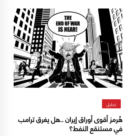
البراغماتي، في مقابل تنامي دور المؤسسات
الأمنية، ولا سيما الحرس الثوري. يعكس ذلك
احتمال انتقال تدريجي نحو نموذج أكثر مركزية وتشدّدًا
في صنع القرار.
تحليل
هُرمز أقوى أوراق إيران ..هل يغرق ترامب
في مستنقع النفط؟