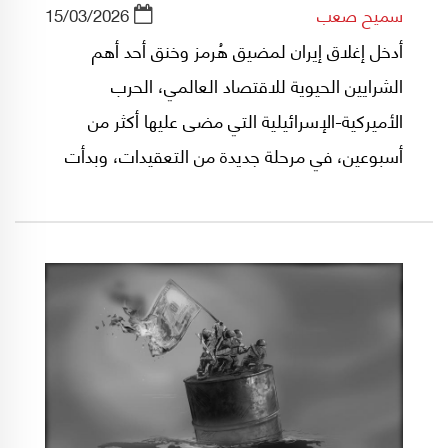
سميح صعب
15/03/2026
أدخل إغلاق إيران لمضيق هُرمز وخنق أحد أهم
الشرايين الحيوية للاقتصاد العالمي، الحرب
الأميركية-الإسرائيلية التي مضى عليها أكثر من
أسبوعين، في مرحلة جديدة من التعقيدات، وبدأت
تطرح الأسئلة الصعبة حتى داخل الإدارة الأميركية،
حول جدوى الذهاب إلى حرب اختيارية، قد تترتب
عليها، إلى الكلفة البشرية والمادية، تبعات سياسية
حين يحين موعد الانتخابات النصفية في تشرين
الثاني/نوفمبر المقبل.