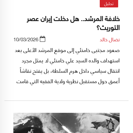
تحليل
خلافة المرشد.. هل دخلت إيران عصر
التوريث؟
نضال خالد
10/03/2026
صعود مجتبى خامنئي إلى موقع المرشد الأعلى بعد
استهداف والده السيد علي خامنئي لا يمثل مجرد
انتقال سياسي داخل هرم السلطة، بل يفتح نقاشاً
أعمق حول مستقبل نظرية ولاية الفقيه التي قامت
عليها الجمهورية الإسلامية وتولى صياغتها الإمام
الخميني. فهل يبقى هذا المفهوم إطاراً دينياً يستند
إلى الكفاءة الفقهية والشرعية الدينية، أم أنه قد
يتحول تدريجياً إلى صيغة سياسية (ضمناً عائلية) ربطاً
بتحدي الإستهداف الأميركي الإسرائيلي للنظام