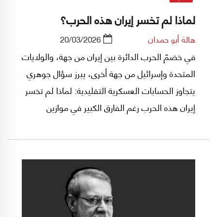
لماذا لم تخسر إيران هذه الحرب؟
هالة أبو حمدان
20/03/2026
في خضمّ الحرب الدائرة بين إيران من جهة، والولايات
المتحدة وإسرائيل من جهة أخرى، يبرز سؤال جوهري
يتجاوز الحسابات العسكرية التقليدية: لماذا لم تخسر
إيران هذه الحرب رغم الفارق الكبير في موازين
القوة؟ فالصراعات الحديثة لم تعد تُحسم بالتفوق
التكنولوجي أو القوة النارية وحدها، بل تتداخل فيها
عوامل أكثر تعقيداً تتعلق بالإرادة السياسية، والقدرة
على إدارة الصراع، واستثمار الزمن، والتعامل مع
عنصر المفاجأة.