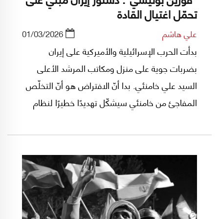
تحمّل اغتيال القادة
علي هاشم
01/03/2026
بدأت الحرب الإسرائيلية والأميركية على إيران
بضربات جوية على منزل ومكاتب المرشد الأعلى
السيد علي خامنئي. بدا أنّ الافتراض هو أنّ التخلّص
المفاجئ من خامنئي سيشكّل تهديدًا خطيرًا لنظام
الحكم الحالي. وكان الهدف هو تحقيق ما حدث في
ليبيا بعد معمر القذافي، أو في سوريا بعد بشار
الأسد، حيث انهارت الأنظمة بمجرد خروج قادتها من
السلطة. في تلك الأنظمة، كان مستقبل الدولة
مرتبطًا بشخص واحد.