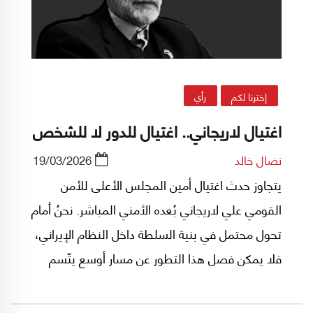
إخترنا لكم
رأي
اغتيال لاريجاني.. اغتيال للدور لا للشخص
نضال خالد
19/03/2026
يتجاوز حدث اغتيال أمين المجلس الأعلى للأمن
القومي علي لاريجاني بُعده الأمني المباشر. نحنُ أمام
تحول محتمل في بنية السلطة داخل النظام الإيراني،
فلا يمكن فصل هذا التطور عن مسار أوسع يتّسم
بإعادة توزيع مراكز التأثير داخل منظومة الحكم، بحيث
يتراجع حضور الوجوه السياسية ذات الطابع