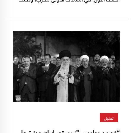
المنطقة في مدار فوضى تنتقل كالنار في الهشيم،
فإنّ الأمور في مثل هذه الحروب تُقاس بالخواتيم لا
بالبدايات.
تحليل
“فورين بوليسي”: دستور إيران مبنيّ على