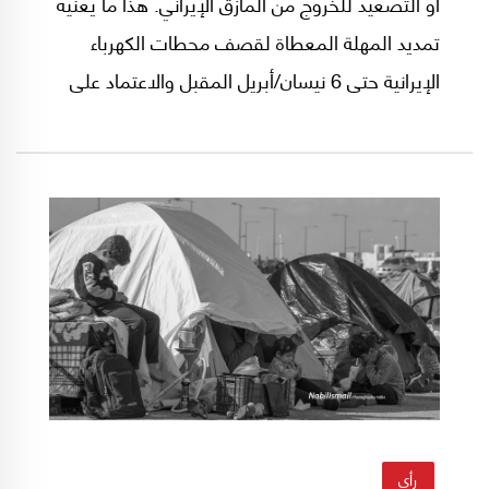
أو التصعيد للخروج من المأزق الإيراني. هذا ما يعنيه
تمديد المهلة المعطاة لقصف محطات الكهرباء
الإيرانية حتى 6 نيسان/أبريل المقبل والاعتماد على
الوسيط الباكستاني هذه المرة، للتواصل مع
الإيرانيين، لكن مع المضي في حشد ما يربو على 17
ألف جندي من "المارينز" في المنطقة والبحث في
سيناريوات محتملة للتدخل البري.
رأي