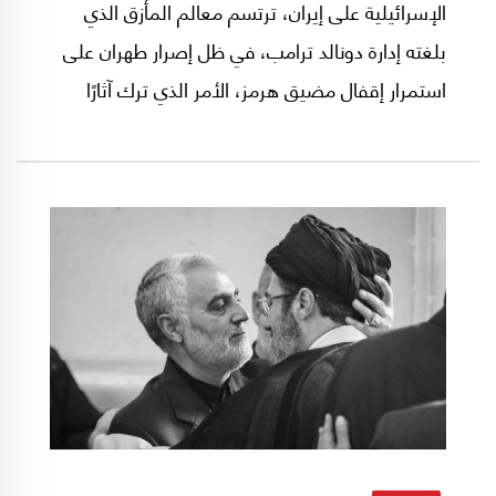
الإسرائيلية على إيران، ترتسم معالم المأزق الذي
بلغته إدارة دونالد ترامب، في ظل إصرار طهران على
استمرار إقفال مضيق هرمز، الأمر الذي ترك آثارًا
عميقة في الاقتصاد العالمي. وبين ضجيج
البورصات والصواريخ والطائرات والبوارج، تتزايد
التساؤلات حول نتائج الحرب حتى الآن، من دون
إجابات واضحة بسبب التضارب الكبير في المعلومات
بين الرواية الإيرانية من جهة والرواية الأميركية
«الإسرائيلية» من جهة أخرى.