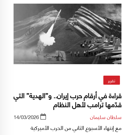
على واشنطن. كما تستطيع إبقاء كل محاولات
الحكومات لامتصاص آلام العالم النفطية منذ إغلاق
المضيق عقب العدوان الأميركي-الإسرائيلي، ووعود
واشنطن بتوفير تأمين وحراسة خاصة ومُكلفة
للسفن العابرة، مجرد مسكّنات لا تعالج ولا تُطمئن.
فلا بديل مثالي لهذا الممرّ الحيوي الذي يعبره نحو
20% من إمدادات النفط العالمية.
تقرير
قراءة في أرقام حرب إيران.. و”الهدية” التي
قدّمها ترامب لأهل النظام
سلطان سليمان
14/03/2026
مع إنتهاء الأسبوع الثاني من الحرب الأميركية