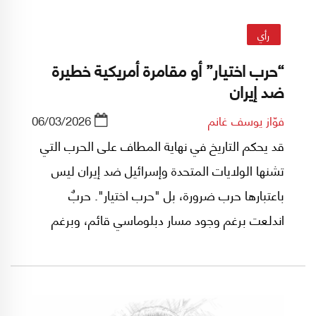
رأي
“حرب اختيار” أو مقامرة أمريكية خطيرة
ضد إيران
فوّاز يوسف غانم
06/03/2026
قد يحكم التاريخ في نهاية المطاف على الحرب التي
تشنها الولايات المتحدة وإسرائيل ضد إيران ليس
باعتبارها حرب ضرورة، بل "حرب اختيار". حربٌ
اندلعت برغم وجود مسار دبلوماسي قائم، وبرغم
المخاطر الإقليمية الهائلة، والعواقب الاقتصادية
العميقة على العالم بأسره.