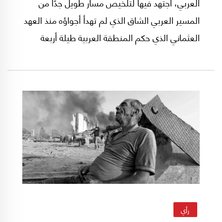
العربي، اجتهد فيها لتلخيص مسار طويل جدًا من
المسير العربي الشاق الذي لم تهدأ أجواؤه منذ العهد
العثماني الذي حكم المنطقة العربية طيلة أربعة
قرون، وعانى خلالها أهلها من الاستبداد والجور
والظلم. غير أن كلّ هذه المعاناة لم تشفع لهم، فجاء
الاستعمار البريطاني والفرنسي تحت غطاء الانتداب
ليحكمهم من جديد، وبأسماء وعناوين كاذبة أبرزها
المساعدة على التطوير والتقدم والتنمية.
رأي