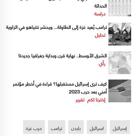
الحداثة
دراسة
ترامب يُعيد غزة إلى الطاولة... ويحشر نتنياهو في الزاوية
تحليل
الشرق الأوسط.. نهاية قرن وبداية جغرافيا جديدة!
رأي
كيف ترى إسرائيل مستقبلها؟ قراءة في أخطر مؤتمر
أمني بعد حرب 2023
إخترنا لكم
تقرير
إسرائيل
اسرائيل
بايدن
ترامب
حرب غزة