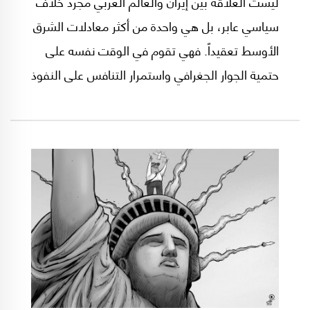
ليست العلاقة بين إيران والعالم العربي مجرد خلاف
سياسي عابر، بل هي واحدة من أكثر معادلات الشرق
الأوسط تعقيداً. فهي تقوم في الوقت نفسه على
حتمية الجوار الجغرافي واستمرار التنافس على النفوذ
والدور الإقليمي. فمنذ الثورة الإيرانية عام 1979
دخلت هذه العلاقة مرحلة جديدة تتداخل فيها
الاعتبارات التاريخية والطائفية والأيديولوجية
والأمنية، لتتحول تدريجياً إلى مزيج من الشك
المتبادل والتنافس الحاد والتعايش القلق داخل فضاء
إقليمي واحد.