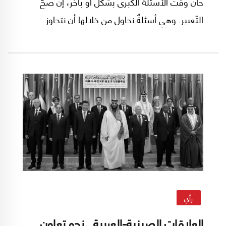
حان وقتُ الأسئلة الكُبرى بشكل أو بآخر، إن صحّ
التّعبير. وهي أسئلةٌ نحاول من خلالها أن نتجاوز
الوقائع الآنيّة والمظاهر العابرة نحو ما هو أكثر عمقاً
وأشدّ ارتباطاً في اعتقادنا بما يجري في المنطقة وفي
لبنان، وأشدّ ارتباطاً بمستقبل شعوب المنطقة
وبمستقبل لبنان أيضاً.
رأي
العلاقات الصينية-العربية.. نحو تعاون