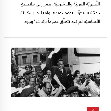
النُّخبويّة العربيّة والمشرقيّة، نصل إلى ملاحظةٍ
مهمّة تستحقّ التوقّف عندها واقعاً: فالإشكاليّة
الأساسيّة لم تعد تتعلّق عموماً بإثبات "وجود
الاستعمار" في بلادنا (وعليها) أو نفيه، بقدر ما
أصبحت تتعلّق بكيفيّة التّعامل مع استمراريّته على
المستوى السّياسيّ والعمليّ. فالمشكلة، في
تقديري، ليست نظريّةً أو لم تعد نظريّةً-مفاهيميّةً
بقدر ما هي عمليّة (وربّما أخلاقيّة بالمعنى العمليّ
أيضاً)، وهنا تكمن المفارقة التي تستحقّ النّقاش
المتعمّق والصّريح.
رأي