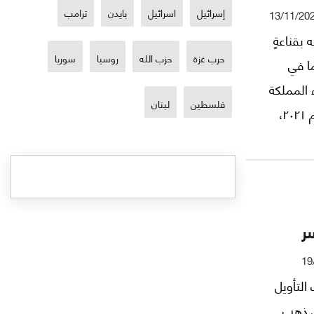
إسرائيل
اسرائيل
بايدن
ترامب
13/11/20
بقناعةٍ
حرب غزة
حزب الله
روسيا
سوريا
ما في
 المملكة
فلسطين
لبنان
لسفيرها الحالي الدكتور وليد البخاري "للتشاور" في العام ٢٠٢١،
ُفسَّر في
مع لبنان
السلع
فيها
سر
19
التأويل
ض ذهب