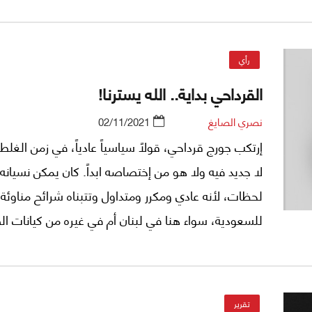
رأي
القرداحي بداية.. الله يسترنا!
نصري الصايغ
02/11/2021
إرتكب جورج قرداحي، قولاً سياسياً عادياً، في زمن الغلط.
لا جديد فيه ولا هو من إختصاصه ابداً. كان يمكن نسيانه
لحظات، لأنه عادي ومكرر ومتداول وتتبناه شرائح مناوئة
للسعودية، سواء هنا في لبنان أم في غيره من كيانات 
والقمع، حيث اللجام في فم الشعوب العربية، وحيث الك
ممنوع والتفكير خطر والفعل جريمة والسخرية كارثة والكا
حرام سياسي.
تقرير