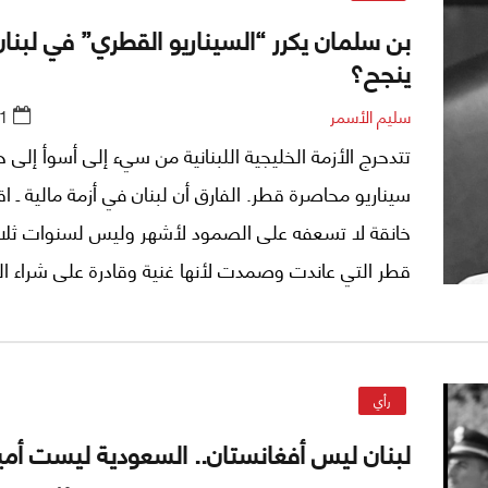
بن سلمان يكرر “السيناريو القطري” في لبنان
ينجح؟
سليم الأسمر
1
تتدحرج الأزمة الخليجية اللبنانية من سيء إلى أسوأ إلى ح
سيناريو محاصرة قطر. الفارق أن لبنان في أزمة مالية ـ ا
خانقة لا تسعفه على الصمود لأشهر وليس لسنوات ثلا
قطر التي عاندت وصمدت لأنها غنية وقادرة على شراء ال
الداعمة لموقفها، ولا سيما في قلب المؤسسة الأميركي
رأي
لبنان ليس أفغانستان.. السعودية ليست أمي