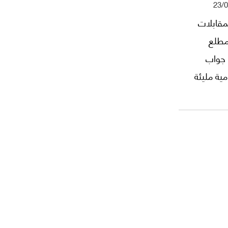
23/
مقابلات
 مطلع
 جواب
ية مليئة
عه