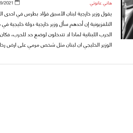
هاني عانوتي
09/2021
يقول وزير خارجية لبنان الأسبق فؤاد بطرس في احدى ال
التلفزيونية إن أحدهم سأل وزير خارجية دولة خليجية في
الحرب اللبنانية لماذا لا تتدخلون لوضع حد للحرب، فكان
الوزير الخليجي ان لبنان مثل شخص مرمي على ارض رخام
بالصابون فيخاف احد ان يتدخل لرفعه فيسقط الجميع م
وفوقه.