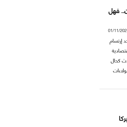
.. فهل
01/11/202
د إرتسام
قتصادية
ث كحال
ولاءات
ة.
ركا