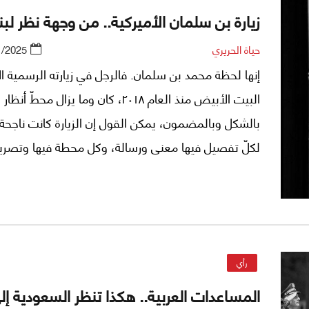
زيارة بن سلمان الأميركية.. من وجهة نظر لبنا
حياة الحريري
1/2025
إنها لحظة محمد بن سلمان. فالرجل في زيارته الرسمية ال
البيت الأبيض منذ العام ٢٠١٨، كان وما يزال محطّ أ
بالشكل وبالمضمون، يمكن القول إن الزيارة كانت ناجحة ب
لكلّ تفصيل فيها معنى ورسالة، وكل محطة فيها وتصري
يحتاج إلى مقال بحدّ ذاته لتقديم قراءة متأنية ودراستها
العلاقات التاريخية السعودية - الأميركية.
رأي
المساعدات العربية.. هكذا تنظر السعودية إلى