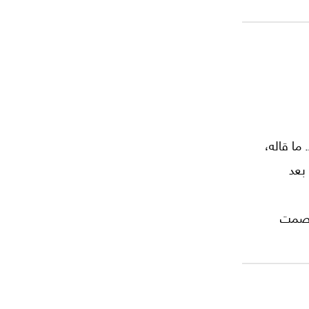
 ما قاله،
 بعد
الصمت
لام
ريكاتور