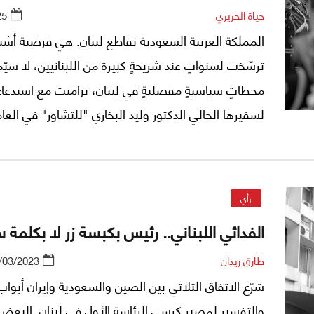
حياة الحريري
25
المملكة العربية السعودية تقاطع لبنان. هي فرضية أشبه 
ترسّخت لسنواتٍ عند شريحةٍ كبيرة من اللبنانيين، لا سيّ
محطاتٍ سياسيةٍ مفصليةٍ في لبنان، تزامنت مع استدعاء
وطلبها مغادرة السفير اللبناني في الرياض، وهو ما كان ي
الشارع اللبناني على أنه انعكاسٌ للمقاطعة الدبلوماسية 
بعد مقاطعته سياسياً ثم اقتصادياً بفعل تعليق استيراد 
رأي
اللبنانية. لكن للمملكة روايتها حول المراحل التي شهدت 
الفدائي اللبناني.. رئيس بكبسة زر لا بكلمة 
العلاقة بين البلدين فتراتٍ من الفتور وفقدان الثقة وربما
الخصومة.
طارق زيدان
/03/2023
شرّع الاتفاق الثلاثي بين الصين والسعودية وإيران أبواب 
والتفسير لمصير كرسي الرئاسة الأول في لبنان. البع