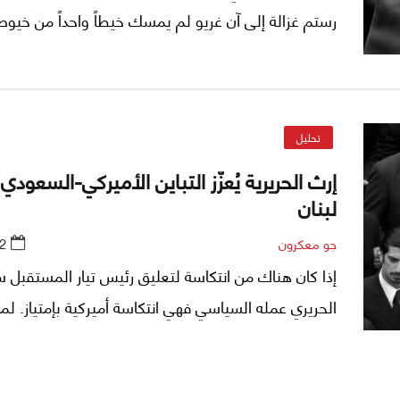
رستم غزالة إلى آن غريو لم يمسك خيطاً واحداً من خيوط 
اللبنانية.. التافهة!
تحليل
إرث الحريرية يُعزّز التباين الأميركي-السعودي
لبنان
جو معكرون
2
إذا كان هناك من انتكاسة لتعليق رئيس تيار المستقبل 
الحريري عمله السياسي فهي انتكاسة أميركية بإمتياز. لما