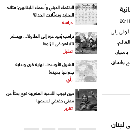
نية
الانتماء الديني وأسماء اللبنانيين: متانة
التقليد وتمثّلات الحداثة
20/1
دراسة
أولى إلى
ترامب يُعيد غزة إلى الطاولة... ويحشر
نظار العالم.
نتنياهو في الزاوية
تحليل
امتياز.
ح واتفاق
الشرق الأوسط.. نهاية قرن وبداية
 في سياق
جغرافيا جديدة!
رأي
حين تهرب اللاعبة المغربية فرح بحثاً عن
معنى حقيقي لاسمها
تقرير
 لبنان