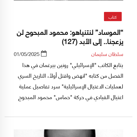
كتاب
“الموساد” لنتنياهو: محمود المبحوح لن
يزعجنا.. إلى الأبد (127)
سلطان سليمان
01/05/2025
يتابع الكاتب "الإسرائيلي" رونين بيرغمان في هذا
الفصل من كتابه "انهض واقتل أولاً، التاريخ السري
لعمليات الاغتيال الإسرائيلية" سرد تفاصيل عملية
اغتيال القيادي في حركة "حماس" محمود المبحوح
في مدينة دبي الإماراتية. هذا الفصل عنوانه "نجاح
باهر تكتيكياً، فشل كارثي استراتيجياً".