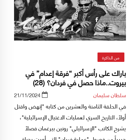
من الذاكرة
باراك على رأس أكبر “فرقة إعدام” في
بيروت..ماذا حصل في فردان؟ (28)
سلطان سليمان
21/11/2024
في الحلقة الثامنة والعشرين من كتابه "إنهض واقتل
أولاً، التاريخ السري لعمليات الاغتيال الإسرائيلية"،
يشرح الكاتب "الإسرائيلي" رونين بيرغمان فصلاً
جديداً من فصول "عملية فردان" التي أودت بحياة