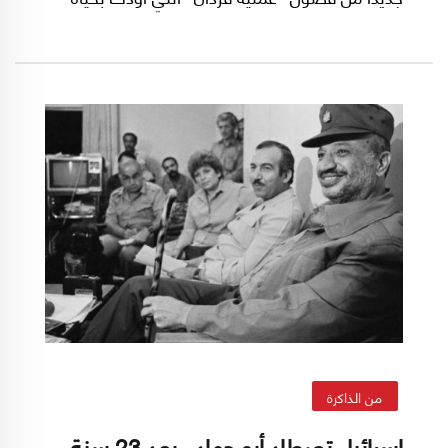
القادة الفلسطينيين الثلاثة كمال ناصر وكمال عدوان
ومحمد يوسف النجار، في بيروت، رداً على عملية
ميونيخ التي نفذتها "منظمة أيلول الأسود".
من الذاكرة
إسرائيل تصطاد أبو جهاد.. بعد 23 سنة