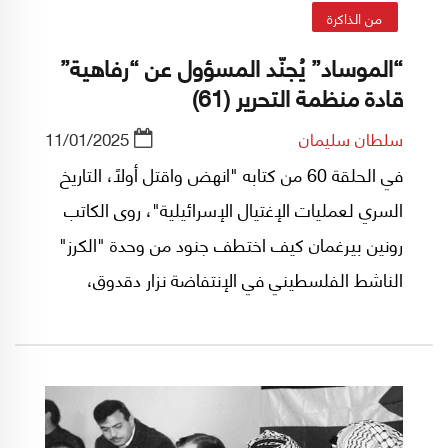
من الذاكرة
“الموساد” يُجنّد المسؤول عن “رفاهية”
قادة منظمة التحرير (61)
سلطان سليمان
11/01/2025
في الحلقة 60 من كتابه "انهض واقتل أولاً، التاريخ
السري لعمليات الإغتيال الإسرائيلية"، روى الكاتب
رونين بيرغمان كيف اختطف جنود من وحدة "الكرز"
الناشط الفلسطيني في الإنتفاضة نزار دقدوق،
متنكرين بهوية مراسلي محطة "أي بي سي"
التلفزيونية الامريكية.