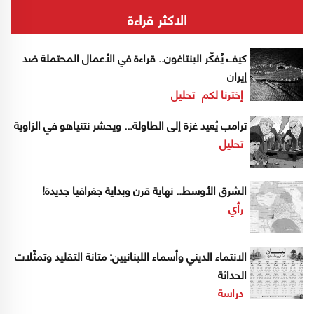
الاكثر قراءة
كيف يُفكّر البنتاغون.. قراءة في الأعمال المحتملة ضد
إيران
إخترنا لكم
تحليل
ترامب يُعيد غزة إلى الطاولة... ويحشر نتنياهو في الزاوية
تحليل
الشرق الأوسط.. نهاية قرن وبداية جغرافيا جديدة!
رأي
الانتماء الديني وأسماء اللبنانيين: متانة التقليد وتمثّلات
الحداثة
دراسة