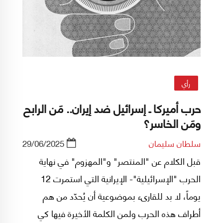
لصحيفة «واشنطن بوست» إن أخاه قال له إن
بإمكانه قلب انتخابات عام 2016 بسبب ما يعرفه عن
كل من دونالد ترامب وهيلارى كلينتون، وقال «إذا
قلت ما أعرفه عن كلا المرشحين، فسيتعين عليهما
إلغاء هذه الانتخابات».
رأي
حرب أميركا ـ إسرائيل ضد إيران.. مَن الرابح
ومَن الخاسر؟
سلطان سليمان
29/06/2025
قبل الكلام عن "المنتصر" و"المهزوم" في نهاية
الحرب "الإسرائيلية"- الإيرانية التي استمرت 12
يوماً، لا بد للقارىء بموضوعية أن يُحدّد من هم
أطراف هذه الحرب ولمن الكلمة الأخيرة فيها كي