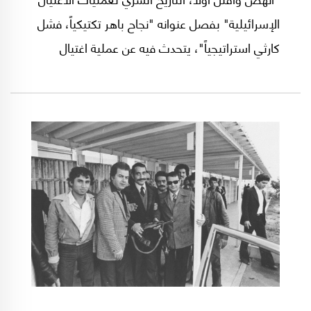
الإسرائيلية" بفصل عنوانه "نجاح باهر تكتيكياً، فشل
كارثي استراتيجياً"، يتحدث فيه عن عملية اغتيال
القيادي في حركة "حماس" محمود المبحوح في
مدينة دبي الإماراتية، ويروي كيف أن العملية التي
نُفذت بسهولة سرعان ما تحولت إلى كارثة مع
انكشاف أمر المنفذين.