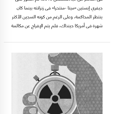
جيفري إبستين «ميتا -منتحرا» فى زنزانته بينما كان
ينتظر المحاكمة، وعلى الرغم من كونه السجين الأكثر
شهرة فى أمريكا حينذاك، فلم يتم الإفراج عن مكالمة
خط الطوارئ 911 التى تم إجراؤها من السجن
لاستدعاء سيارة إسعاف، كما أن كاميرات التصوير
داخل الزنزانة كانت معطلة ولم تعمل فى هذا اليوم،
إضافة لنوم حارسين بالسجن كانت مهمتهما مراقبة
زنزانة إبستين والمرور عليها كل نصف ساعة. وفى
غضون أسبوع من وفاته، حكم الطبيب الشرعى بأن
إبستين انتحر! وهو ما رفضه محامو إبستين وشقيقه
الوحيد مارك. ويؤكد مارك أن هناك تسترا، وأن
المسئولين الأمريكيين يخبئون الحقيقة. كما قال