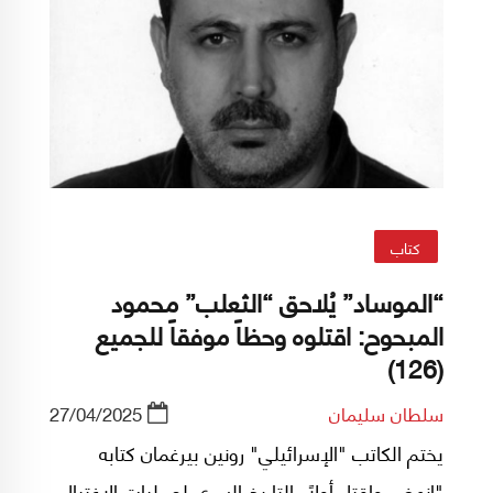
كتاب
“الموساد” يُلاحق “الثعلب” محمود
المبحوح: اقتلوه وحظاً موفقاً للجميع
(126)
سلطان سليمان
27/04/2025
يختم الكاتب "الإسرائيلي" رونين بيرغمان كتابه
"انهض واقتل أولاً، التاريخ السري لعمليات الاغتيال