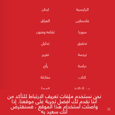
الرئيسية
لبنان
فلسطين
العراق
سوريا
ثقافه وفنون
تحقيق
تحليل
ترجمة
تقرير
دراسة
رأي
كتاب
مقابلة
من الذاكرة
كورونا
نحن نستخدم ملفات تعريف الارتباط للتأكد من
أننا نقدم لك أفضل تجربة على موقعنا. إذا
واصلت استخدام هذا الموقع ، فسنفترض
أنك سعيد به