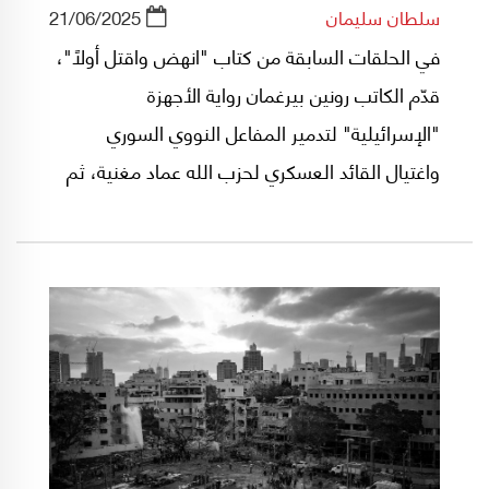
سلطان سليمان
21/06/2025
في الحلقات السابقة من كتاب "انهض واقتل أولاً"،
قدّم الكاتب رونين بيرغمان رواية الأجهزة
"الإسرائيلية" لتدمير المفاعل النووي السوري
واغتيال القائد العسكري لحزب الله عماد مغنية، ثم
اغتيال الجنرال السوري محمد سليمان. وفي ختام هذا
الفصل بعنوان "قتل موريس"، يُصوّر الكاتب جهاز
"الموساد" بأنه أصبح في عهد رئيسه مائير داغان
"جهازاً أسطورياً"!.