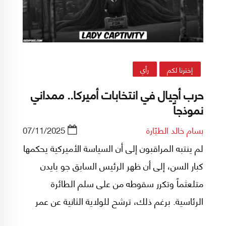
إخترنا لكم
رأي
حرب أجيال في انتخابات أميركا.. ممداني
نموذجاً
بسام خالد الطيّارة
07/11/2025
لم ينتبه المراقبون إلى أن السياسة الأميركية يحكمها
كبار السن، إلى أن ظهر الرئيس السابق جو بايدن
متلعثماً وتكرر سقوطه من على سلم الطائرة
الرئاسية. برغم ذلك، ترشح للولاية الثانية عن عمر
يناهز الـ81، قبل أن يُجبره محيطه على التراجع بعد أن