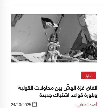
كشف الإعلام أن حالته متقدمة مرضياً. من استلم
البيت الأبيض بعده دونالد ترامب سيبلغ سن
الثمانين بعد أشهر معدودة.
تحليل
اتفاق غزة الهشّ بين محاولات القولبة
وبلورة قواعد اشتباك جديدة
أحمد الطناني
24/10/2025