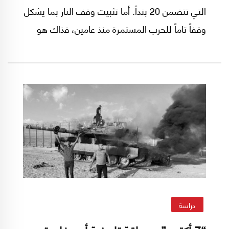
التي تتضمن 20 بنداً. أما تثبيت وقف النار بما يشكل
وقفاً تاماً للحرب المستمرة منذ عامين، فذاك هو
التحدي الأكبر الذي يواجهه ترامب. وبحسب التجارب
السابقة، لا يوجد يقين بأن رئيس الوزراء الإسرائيلي
بنيامين نتنياهو، لن ينكث بتعهداته مجدداً ويستأنف
العمليات العسكرية، بعد أن يستعيد كل الأسرى
الإسرائيليين، الأحياء منهم والقتلى.
دراسة