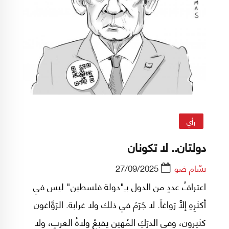
مدروسة مدخلها عملية 7 أكتوبر ومخرجها تغيير
المعادلات المتعلقة بغزة والقضية الفلسطينية؟
تلك هي أبرز الاحتمالات التي يتم تداولها في سياق
تحليل خلفيات ودوافع عملية "طوفان الأقصى".
رأي
دولتان.. لا تكونان
بسّام ضو
27/09/2025
اعترافُ عددٍ من الدول بـِ"دولة فلسطين" ليس في
أكثرِهِ إلَّا رَواغاً. لا جَرَمَ في ذلك ولا غرابة. الرَوَّاغون
كثيرون، وفي الدرَكِ المُهينِ يقبعُ ولاةُ العربِ، ولا