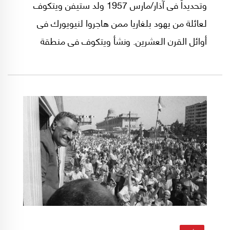
وتحديداً فى آذار/مارس 1957 ولد ستيفن ويتكوف
لعائلة من يهود بلغاريا ممن هاجروا لنيويورك فى
أوائل القرن العشرين. ونشأ ويتكوف فى منطقة
برونكس، فى حين نشأ ترامب فى منطقة كوينز
لعائلة ألمانية هاجرت للولايات المتحدة قبل نهاية
القرن التاسع عشر. وصعد الرجلان، كل على حدة،
لنادى مليارديرات نيويورك العقاريين.