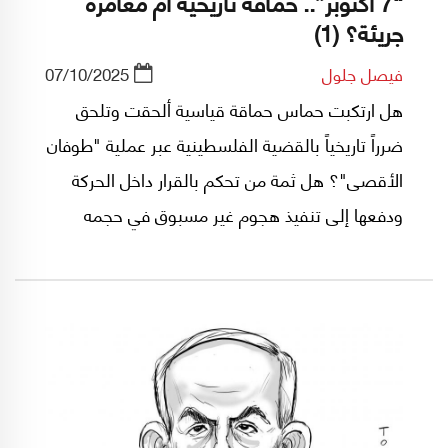
“7 أكتوبر”.. حماقة تاريخية أم مغامرة
جريئة؟ (1)
فيصل جلول
07/10/2025
هل ارتكبت حماس حماقة قياسية ألحقت وتلحق
ضرراً تاريخياً بالقضية الفلسطينية عبر عملية "طوفان
الأقصى"؟ هل ثمة من تحكم بالقرار داخل الحركة
ودفعها إلى تنفيذ هجوم غير مسبوق في حجمه
وقوته وأثره على إسرائيل لتبرير حرب إبادة حقيقية
للشعب الفلسطيني ولدفع ما تبقى منه إلى خارج
فلسطين التاريخية؟ هل كانت إسرائيل على علم
بالهجوم فلم تحبطه لكي تستخدمه من بعد ذريعة
في تدمير غزة وختم القضية الفلسطينية بالشمع
الأحمر؟ بالمقابل، هل كانت لدى حماس استراتيجية