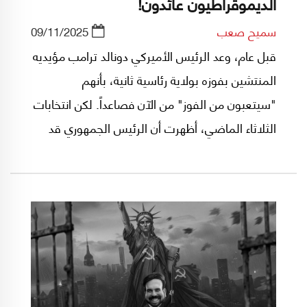
الديموقراطيون عائدون!
سميح صعب
09/11/2025
قبل عام، وعد الرئيس الأميركي دونالد ترامب مؤيديه
المنتشين بفوزه بولاية رئاسية ثانية، بأنهم
"سيتعبون من الفوز" من الآن فصاعداً. لكن انتخابات
الثلاثاء الماضي، أظهرت أن الرئيس الجمهوري قد
فقد سحره على الناخبين، وبأن الحزب الديموقراطي
في طريقه إلى نفض غبار الهزيمة، التي لحقت به
في انتخابات 2024، وبأن امكانية استعادة الكونغرس
من الجمهوريين في انتخابات العام المقبل النصفية،
احتمالٌ قائمٌ.