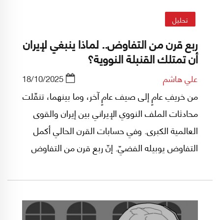
تحليل
ربع قرن من التفاوض.. لماذا ينبغي لإيران
أن تمتلك القنبلة النووية؟
علي هاشم
18/10/2025
من خريفِ عامٍ إلى صيف عامٍ آخر، وما بينهما، تنقّلت
محادثات الملف النووي الإيراني بين إيران والقوى
العالمية الكبرى. وفي حسابات القرن الحالي أكمل
التفاوض يوبيله الفضيّ. إنّ ربع قرن من التفاوض
ليس مسألة بسيطة في التاريخ السياسي لأيّ قضيّة.