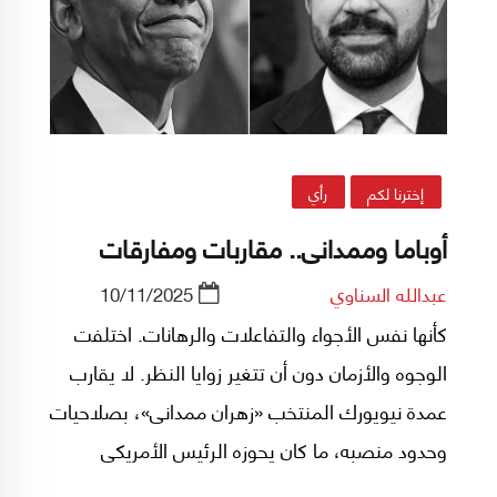
إخترنا لكم
رأي
أوباما وممدانى.. مقاربات ومفارقات
عبدالله السناوي
10/11/2025
كأنها نفس الأجواء والتفاعلات والرهانات. اختلفت
الوجوه والأزمان دون أن تتغير زوايا النظر. لا يقارب
عمدة نيويورك المنتخب «زهران ممدانى»، بصلاحيات
وحدود منصبه، ما كان يحوزه الرئيس الأمريكى
الأسبق «باراك أوباما» من مصادر قوة ونفوذ، لكن