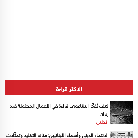
الاكثر قراءة
كيف يُفكّر البنتاغون.. قراءة في الأعمال المحتملة ضد
إيران
تحليل
الانتماء الديني وأسماء اللبنانيين: متانة التقليد وتمثّلات