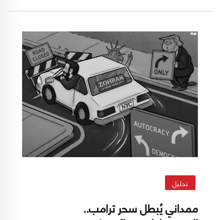
كليهما حاز فى لحظات الصعود شعبية هائلة
حملتهما، بصورة ما، مهمة إنقاذ العالم العربى من
أزماته المستحكمة!
تحليل
ممداني يُبطل سحر ترامب..