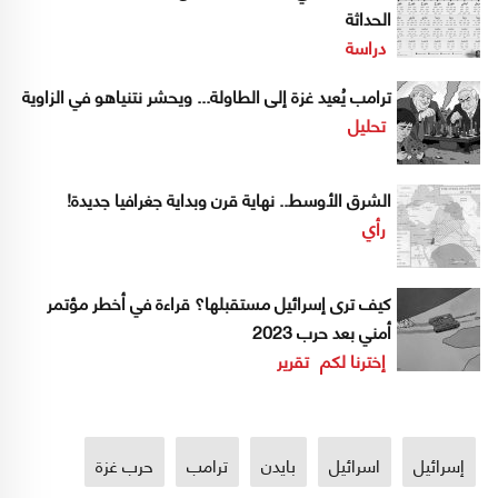
الحداثة
دراسة
ترامب يُعيد غزة إلى الطاولة... ويحشر نتنياهو في الزاوية
تحليل
الشرق الأوسط.. نهاية قرن وبداية جغرافيا جديدة!
رأي
كيف ترى إسرائيل مستقبلها؟ قراءة في أخطر مؤتمر
أمني بعد حرب 2023
إخترنا لكم
تقرير
إسرائيل
اسرائيل
بايدن
ترامب
حرب غزة