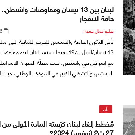
لبنان بين 13 نيسان ومفاوضات واشنطن..
حافة الانفجار
طليع كمال حمدان
6
تأتي الذكرى الحادية والخمسين للحرب اللبنانية التي ان
13 نيسان/أبريل 1975، فيما يستعد لبنان لبدء مف
مع إسرائيل في واشنطن، تحت مظلّة العدوان الإسرائيل
المستمر، والتشظي الكبير في الموقف الوطني، حيث ل
الدولة اللبنانية بعدُ سلة تفاوضية جامعة في جعبتها با
مكوّناتها، ولا يقيها سقفٌ سياسيٌّ وإقليميٌّ واضحٌ يض
المحادثات ويمنع انزلاقها من التفاوض إلى الإملاء. هكذ
رأي
السؤال اللبناني القديم، لكن بصيغة أشدّ خطورة: هل تد
مُخطط إلغاء لبنان كرّسته المادة الأولى من 
الدولة إلى التفاوض طلبًا لوقف النار وحماية السلم الأه
27 ت2 (نوفمبر) 2024؟