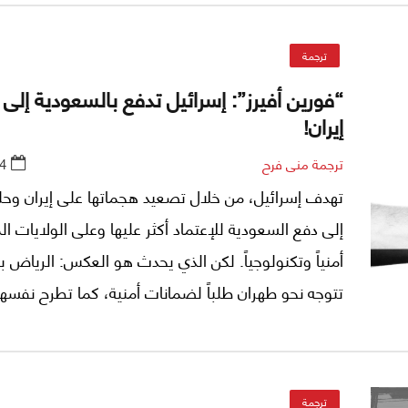
على الجميع، بحسب كومفورت هيرو، في "فورين أفيرز".
ترجمة
“فورين أفيرز”: إسرائيل تدفع بالسعودية إلى
إيران!
ترجمة منى فرح
4
تهدف إسرائيل، من خلال تصعيد هجماتها على إيران وحلف
إلى دفع السعودية للإعتماد أكثر عليها وعلى الولايات ال
أمنياً وتكنولوجياً. لكن الذي يحدث هو العكس: الرياض ب
تتوجه نحو طهران طلباً لضمانات أمنية، كما تطرح نفسها
كـ"وسيط" بين إيران وإسرائيل وليس كـ"حليف" للدولة ال
بحسب "فورين أفيرز" (*).
ترجمة