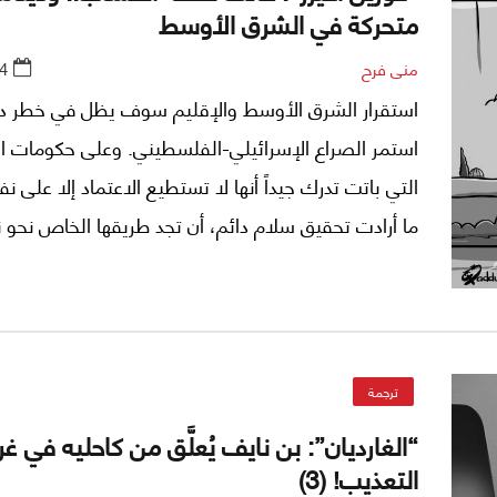
متحركة في الشرق الأوسط
منى فرح
4
استقرار الشرق الأوسط والإقليم سوف يظل في خطر دا
استمر الصراع الإسرائيلي-الفلسطيني. وعلى حكومات ا
التي باتت تدرك جيداً أنها لا تستطيع الاعتماد إلا على نف
ما أرادت تحقيق سلام دائم، أن تجد طريقها الخاص نحو 
إقليمي مستقر ما بعد أميركا، بحسب مجلة "فورين أفيرز"
ترجمة
“الغارديان”: بن نايف يُعلَّق من كاحليه في غر
التعذيب! (3)