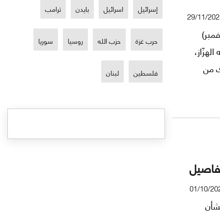
طاولة
إسرائيل
اسرائيل
بايدن
ترامب
29/11/202
ثاني (نوفمبر)
حرب غزة
حزب الله
روسيا
سوريا
لهزّاز،
ك من
فلسطين
لبنان
تفاصيل
01/10/20
بشأن