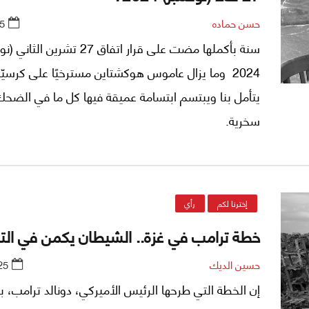
تدخل إليه تحت النار ومن دون تفويض جامع، فتتحول ال
حسن حماده
5
نفسها إلى امتداد للحرب بوسائل أخرى؟
سنة بأكملها مضت على قرار اتفاق 27 تشرين ال
2024 وما يزال عاموس هوكشتاين مسترخيًا على كرسيّه ا
يتأمل بنا ويبتسم ابتسامة عميقة فيها كل ما في الضح
سخرية.
إخترنا لكم
رأي
خطة ترامب في غزة.. الشيطان يكمن في ال
حسين الديك
25
إن الخطة التي طرحها الرئيس الأميركي، دونالد ترامب، 