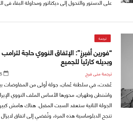
على الدستور والتحول إلى ديكتاتور ومحاولة البقاء فى ا
لفترة ثالثة. وتعهد ترامب فى حملته بالظهور كمرشح يه
بتطبيق القانون والحفاظ على الأمن، ويرى أنه يجب تعيين
من رجال الشرطة بدلا من خفض ميزانيات أجهزة الشرطة، 
ترجمة
مخاوف الأمريكيين، وعلى رأسهم 690 ألفا
“فورين أفيرز”: الإتفاق النووي حاجة لترامب وإ
تتعلق بمكافحة الجريمة، بل بالرسائل التى يبعث بها ترا
وبديله كارثياً للجميع
يمكن أن يبعث بها مستقبلا.
ترجمة منى فرح
5
عُقدت، في سلطنة عُمان، جولة أولى من المفاوضات بي
واشنطن وطهران، محورها الأساس الملف النووي الإيران
الجولة الثانية ستعقد السبت المقبل. هناك هامش كبير
تنجح الدبلوماسية هذه المرة، وتُفضي إلى اتفاق لايزال مُ
فإيران بحاجة إليه، ودونالد ترامب يريده. أما البديل فسيكون