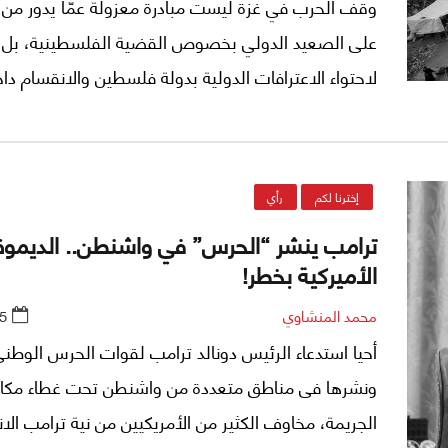
وقف الحرب في غزة ليست مبادرة معزولة عمّا يدور من
على الصعيد الدولي بخصوص القضية الفلسطينية، بل 
لاحتواء الاعترافات الدولية بدولة فلسطين والانقسام دا
المعسكر الغربي، الذي كان تاريخياً موحداً خلف إسرائيل
إخترنا لكم
رأي
ترامب ينشر “الحرس” في واشنطن.. الديموق
الأميركية بخطر!
محمد المنشاوي
5
أحيا استدعاء الرئيس دونالد ترامب لقوات الحرس الوطنى
ونشرها فى مناطق متعددة من واشنطن تحت غطاء مكا
الجريمة، مخاوف الكثير من الأمريكيين من نية ترامب الا