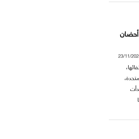
 أحضان
23/11/202
ائها،
متحدة،
دأت
يهودية،