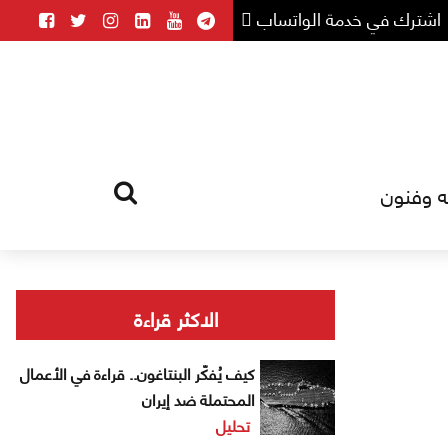
اشترك في خدمة الواتساب
ه وفنون
HOME
TAG
الاكثر قراءة
كيف يُفكّر البنتاغون.. قراءة في الأعمال
المحتملة ضد إيران
تحليل