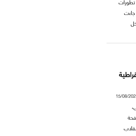
 تطورات
جاءت
خل
. كيف؟
راطية
15/08/202
،
فحة
نقلاب