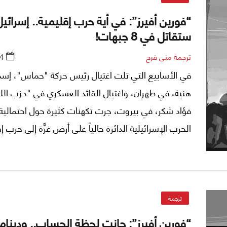
“فورين أفيرز”: في أية حرب إقليمية.. إسرائيل
ستقاتل في 8 جبهات!
ترجمة منى فرح
4
في الأسابيع التي تلت اغتيال رئيس حركة "حماس"، إسم
هنية، في طهران، واغتيال القائد العسكري في "حزب الله"
فؤاد شكر، في بيروت، جرت تكهنات كثيرة حول احتمالية
الحرب الإسرائيلية الدائرة حالياً على أرض غزَّة إلى حرب إ
مفتوحة (...). وإذا وقعت هذه الحرب فذلك يعني أن إسر
ستخوض قتالاً شرساً على سبع جبهات في آن واحد، لكن
من هذه كلها هي الجبهة الثامنة، أي الجبهة الداخلية ا
حالياً، كما يقول الباحث الإسرائيلي أساف أوريون، في م
ترجمة
نشرته "فورين أفيرز".
“فورين أفيرز”: حانت لحظة الحساب.. ودينام