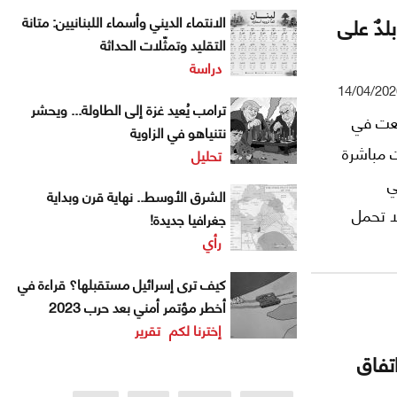
 بلدٌ على
الانتماء الديني وأسماء اللبنانيين: متانة
التقليد وتمثّلات الحداثة
دراسة
14/04/202
ترامب يُعيد غزة إلى الطاولة... ويحشر
دلعت في
نتنياهو في الزاوية
اوضات مباشرة
تحليل
ي
الشرق الأوسط.. نهاية قرن وبداية
ا تحمل
جغرافيا جديدة!
رأي
سم جميع
بط هذه
كيف ترى إسرائيل مستقبلها؟ قراءة في
ا يعود
أخطر مؤتمر أمني بعد حرب 2023
إخترنا لكم
تقرير
خل
اتفاق
لي، أم