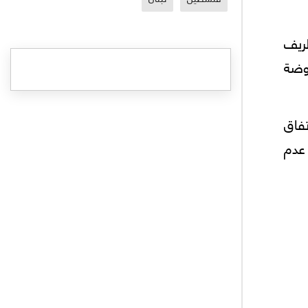
ظريف
روضة
فاق
 عدم