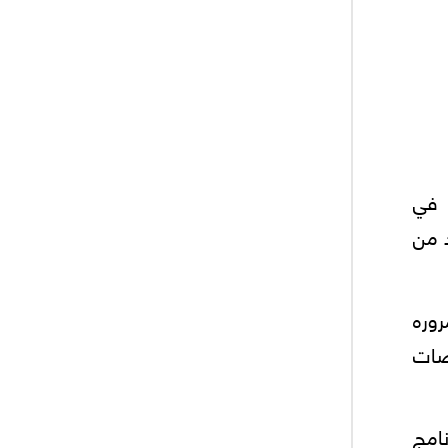
 في
د من
وره
وضات
امج