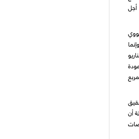
 أجل
نووي
نما
ريو
ن عودة
ربع
حقيق
ة أن
وضات