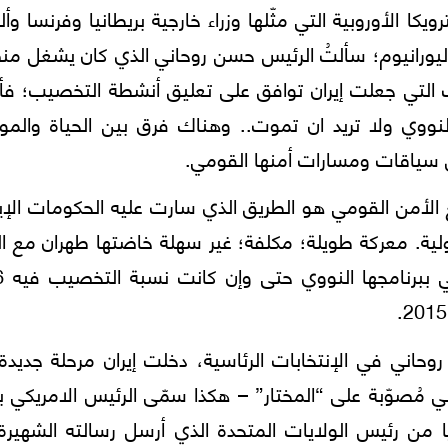
ن والترويكا الأوروبية التي مثّلها وزراء خارجية بريطانيا وفرنسا وأل
ليورانيوم؛ سألتُ الرئيس حسن روحاني الذي كان يشغل م
التي جعلت إيران توافق على تعليق أنشطة التخصيب؛ فأ
 النووي ولا تريد ان تموت.. وهناك فرق بين الحياة والم
ق سياقات ومسارات أمنها القومي.
ع الأمن القومي هو الطريق الذي سارت عليه الحكومات الإير
أصولية. معركة طويلة؛ مكلفة؛ غير سهلة خاضتها طهران مع ا
الغربية من
ئيس حسن روحاني في الإنتخابات الرئاسية، دخلت إيران مرحلة جديد
 مُصوّبة علی “المختار” – هكذا سمّی الرئيس الامريكي ب
 من رئيس الولايات المتحدة الذي أرسل رسالته الشهيرة 