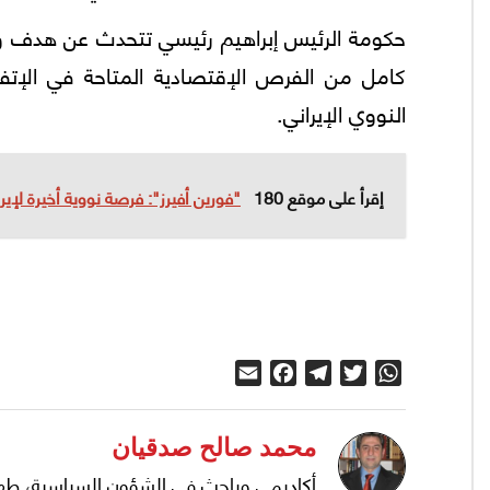
حكومة الرئيس إبراهيم رئيسي تتحدث عن هدف و
كامل من الفرص الإقتصادية المتاحة في الإتفاق
النووي الإيراني.
إقرأ على موقع 180
"فورين أفيرز": فرصة نووية أخيرة لإي
Email
Facebook
Telegram
Twitter
WhatsApp
محمد صالح صدقيان
أكاديمي وباحث في الشؤون السياسية، طه