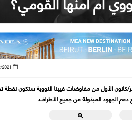
لنووي أم أمنها القومي؟
2/2021
رات لا تشير الی أن جولة 27 ديسمبر/كانون الأول من مفاوضات فيينا النووية ستكون نقطة
يع دعم الجهود المبذولة من جميع الأطراف.