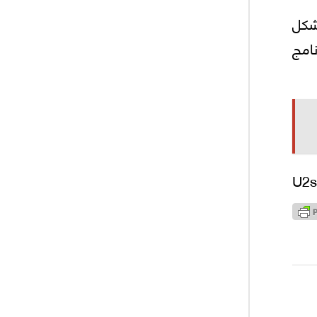
شكل
نامج
U2s