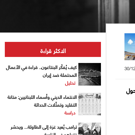
الاكثر قراءة
كيف يُفكّر البنتاغون.. قراءة في الأعمال
30/1
المحتملة ضد إيران
تحليل
 تحول
الانتماء الديني وأسماء اللبنانيين: متانة
التقليد وتمثّلات الحداثة
دراسة
ترامب يُعيد غزة إلى الطاولة... ويحشر
نتنياهو في الزاوية