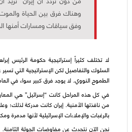
من دون تردد أن إيران “تريد أن
وهناك فرق بين الحياة والموت”
وفق سياقات ومسارات أمنها ال
لا تختلف كثيراً إستراتيجية حكومة الرئيس إب
السلوك والتفاصيل لكن الإستراتيجية التي تسير علي
الطموح النووي. لا يوجد فرق كبير سواء في العام 2013 أو 2015 أو 021
في كل هذه المراحل كانت “إسرائيل” هي المعار
من نافذتها الأمنية. إيران كانت مدركة لذلك؛ وع
بالرغبات والإملاءات الإسرائيلية لأنها مدمرة ومكل
نحن الآن نتحدث عن مفاوضات الجولة الثامنة. ل