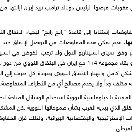
 عقوبات فرضها الرئيس دونالد ترامب تريد إيران ازالتها من
اوضات إستنادا إلى قاعدة “رابح رابح” لإحياء الاتفاق ال
يها
، عدم تمكن هذه المفاوضات من التوصل لإتفاق جيد وإ
ر وفق سياق السيناريو الاول ولا ترغب الخوض في السينا
هو بقاء مجموعة 4+1 مع إيران في الإتفاق النووي من دو
كل كامل وانهيار الاتفاق النووي وعودة كل طرف إلى الم
نه مكلف جداً ولا يخدم مصالح أي من الأطراف المتفاوضة.
المعنية بالدبلوماسية النووية استخدام الوسائل المتاحة لت
للقلق الذي يبديه الغرب بشأن طموحاتها النووية لكن المشكل
ات الإستراتيجية والإقتصادية الإيرانية، ولذلك فإن المفا
لمرحلي.