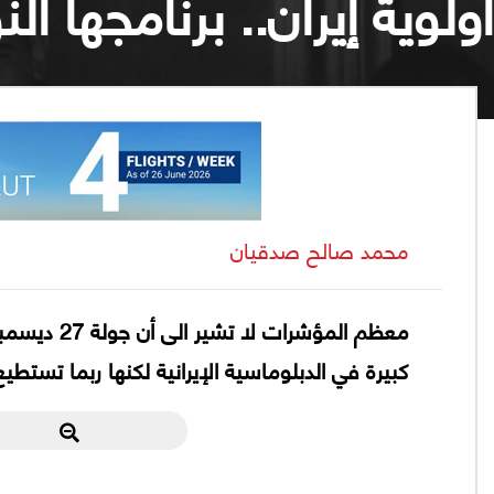
أولوية إيران.. برنامجها ا
محمد صالح صدقيان
معظم المؤش
كبيرة في الدبلوماسية الإيرانية لكنها ربما تستط