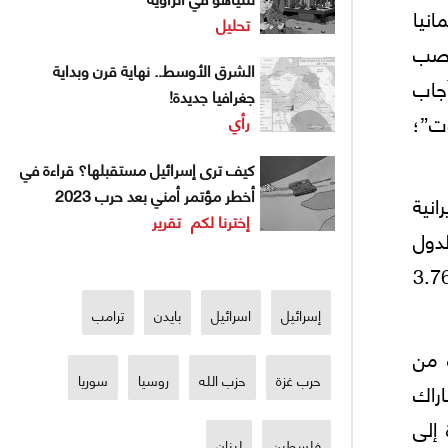
مانيا
تحليل
نصب
الشرق الأوسط.. نهاية قرن وبداية
جاب
جغرافيا جديدة!
وت”؛
رأي
كيف ترى إسرائيل مستقبلها؟ قراءة في
أخطر مؤتمر أمني بعد حرب 2023
انية
إخترنا لكم
تقرير
لدول
 أجل إكتساب إعتراف المجتمع الدولي ببرنامجها النووي حتی وإن كانت نسبة التخصيب فيه 3.76
إسرائيل
اسرائيل
بايدن
ترامب
ة من
حرب غزة
حزب الله
روسيا
سوريا
اراك
إلى
فلسطين
لبنان