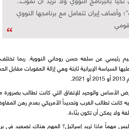
 تحيا بالبرنامج النووي ولا تريد ان تموت..
؛ وأضاف إيران تتعامل مع برنامجها النووي
قومي
راهيم رئيسي عن سلفه حسن روحاني النووية. ربما تختلف
ها السياسة الإيرانية ثابتة وهي إزالة العقوبات مقابل الح
2.
ض الأساس والوحيد للإتفاق التي كانت تطالب بضرورة مر
ليه كانت تطالب الغرب وتحديداً الأمريكي بعدم رهن المفا
فة ولا يمكن أن تكون بنّاءة.
يس مهماً ماذا تريد إسرائيل؟ المهم هناك تصعيد في برن