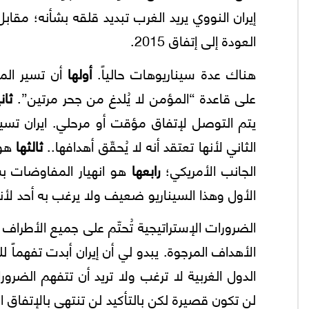
إيران النووي يريد الغرب تبديد قلقه بشأنه؛ مقابل
العودة إلى إتفاق 2015.
هناك عدة سيناريوهات حالياً.
أولها
أن تسير المف
على قاعدة “المؤمن لا يُلدغ من جحر مرتين”.
ثان
يتم التوصل لإتفاق مؤقت أو مرحلي. ايران تسي
الثاني لأنها تعتقد أنه لا يُحقّق أهدافها..
ثالثها
الجانب الأمريكي؛
رابعها
هو انهيار المفاوضات بش
الأول وهذا السيناريو ضعيف ولا يرغب به أحد لأ
الضرورات الإستراتيجية تُحتّم علی جميع الأطراف 
الأهداف المرجوة. يبدو لي أن إيران أبدت تفهماً 
الدول الغربية لا ترغب ولا تريد أن تتفهم الضرور
لن تكون قصيرة لكن بالتأكيد لن تنتهي بالإتفاق ا