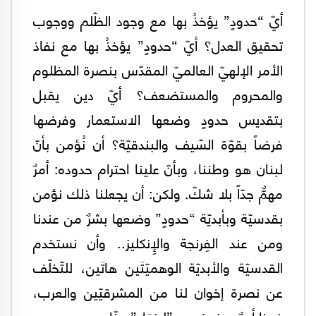
أيّ “حدودٍ” يؤخذُ بها مع وجود الظّلم ووجوب
تحقيق العدل؟ أيّ “حدودٍ” يؤخذُ بها مع نفاذ
الأمر الإلهيّ العالميّ المقدّس بنصرة المظلوم
والمحروم والمستضعف؟ أيّ دين يقبل
بتقديس حدودٍ وضعها الاستعمار وفرضها
فرضاً بقوّة السّيف والبندقيّة؟ أن نُؤمن بأنّ
لبنان هو وطننا، وبأنّ علينا احترام حدوده: أمرٌ
مهمٌّ جدّاً بلا شكّ. ولكن: أن يجعلنا ذلك نؤمن
بقدسيّة وبأبديّة “حدودٍ” وضعها بشرٌ من عندنا
ومن عند الفِرنجة والإِنكليز.. وأن نستخدم
القدسيّة والأبديّة الوهميّتَين هاتَين، للتّخلّف
عن نصرة إخوان لنا من المشرقيّين والعرب،
فهذا أمرٌ مرفوض، و”ليزعَل” منّا من يريد.