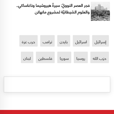
فجر العصر النوويّ: سيرةُ هيروشيما وناغاساكي..
والعلوم الشيطانيّة لمشروع مانهاتن
إسرائيل
اسرائيل
بايدن
ترامب
حرب غزة
حزب الله
روسيا
سوريا
فلسطين
لبنان