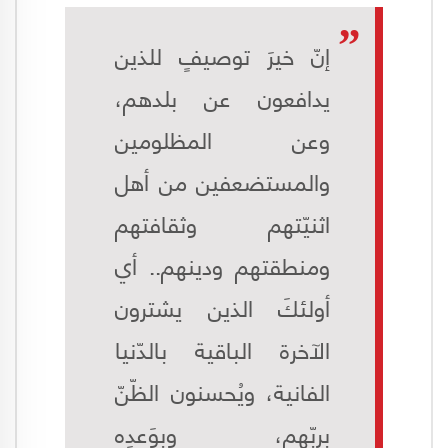
إنّ خيرَ توصيفٍ للذين
يدافعون عن بلدهم،
وعن المظلومين
والمستضعفين من أهل
اثنيّتهم وثقافتهم
ومنطقتهم ودينهم.. أي
أولئكَ الذين يشترون
الآخرة الباقية بالدّنيا
الفانية، ويُحسنون الظّنّ
بربّهم، وبِوَعدِه