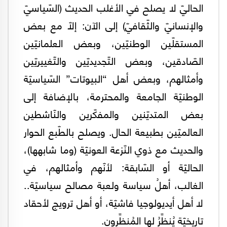
الحاليّ لا يصلح في الأغلب الحديث (السّياسيّ
والإنسانيّ والثّقافيّ) إلى الآن: إلّا مع بعض
المستقلّين الوطنيّين، وبعض العلمانيّين
الصّادقين، وبعض التّجديديّين والتّغييريّين
وأمثالهم، وبعض أهل “البيوتات” السّياسيّة
الوطنيّة الجامعة والمحترمة، بالإضافة إلى
بعض المتديّنين والمفكّرين والنّاشطين
العالميّين بطبيعة الحال. ويصلح بالطّبع الحوار
والحديث مع ذوي النّزعة العونيّة (وما شابهها)،
الحاليّة أو السّابقة: لأنّهم وأمثالهم، في
الغالب، أهلُ سياسة ولعبة مصالح سياسيّة..
لا أهل أيديولوجيا فاشيّة، أو أهل ترويج لأحقاد
تاريخيّة يُنظِّرُ لها المُنظِّرون.