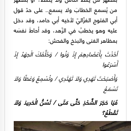
من يُسمع الخطابَ ولا يسمع.. على حدّ قول
أبي الفتوح الغزّاليّ لأخيه أبي حامد، وقد دخل
عليه وهو يخطبُ في الزّهد، وقد أحاطَ نفسَه
بمظاهر الغنى والبذخ والفحش:
أخَذْتَ بِأَعْضَادِهِمْ إِذْ وَنُوا / وَخَلَّفَكَ الْجهْدُ إِذْ
أَسْرَعُوا
وَأَصْبَحْتَ تَهْدِي وَلاَ تَهْتَدِي / وتُسْمِعُ وَعْظًا وَلاَ
تَسْمَعُ
فَيَا حَجَرَ الشَّحْذِ حَتَّى مَتَى / تَسُنُّ الْحَدِيدَ وَلاَ
تَقْطَعُ؟