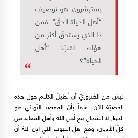
يستبشرون: هو توصيف
“أهل الحياة الحقّ”. فمن
ذا الذي يستحقّ أكثر من
هؤلاء لقبَ: “أهل
الحياة”؟
ليسَ من الضّروريّ أن نُطيلَ الكلام حول هذه
القضيّة الآن، علماً بأنّ المقصد النّهائيّ هو
الحوار لا السّجال مع أهل الله وأهل المعابد من
كلّ الأديان، ومع أهل البيوتِ التي أذِنَ اللهُ أن