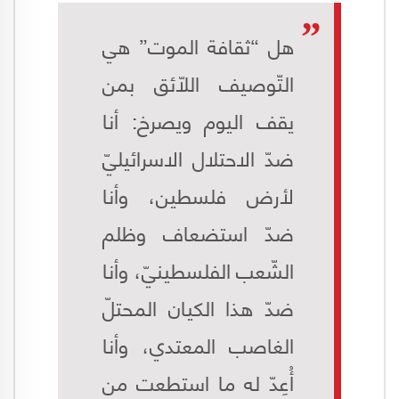
هل “ثقافة الموت” هي
التّوصيف اللّائق بمن
يقف اليوم ويصرخ: أنا
ضدّ الاحتلال الاسرائيليّ
لأرض فلسطين، وأنا
ضدّ استضعاف وظلم
الشّعب الفلسطينيّ، وأنا
ضدّ هذا الكيان المحتلّ
الغاصب المعتدي، وأنا
أُعِدّ له ما استطعت من