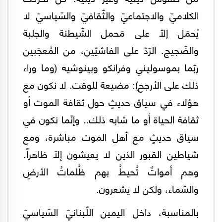
الكلاميّ والاجتماعيّ والثّقافيّ والسّياسيّ لا
يُحمَل إلّا على مَحمل الشّيطنة والجَلَبة
والضّجيج. الرّدّ على الفاشيّين، من المُعجَبين
ربّما بموسوليني وفرانكو وبينوشيه (وما وراء
ذلك على الأرجح): مضيعة للوقت. لا نكون مع
هؤلاء في سياق حديثٍ حول ثقافة الموت أو
ثقافة الحياة أو ما شابه ذلك.. وإنّما نكون في
سياق حديثٍ مع أهل الموت مباشرة، ومع
شياطين القبور الذين لا يعيشون إلّا ظاهراً.
وهم أمواتٌ تُحيطُ بهم ظُلماتُ الأرضِ
والسّماء، ولكن لا يَشعرون.
بالمناسبة، داخل اليمين اللّبنانيّ السّياسيّ