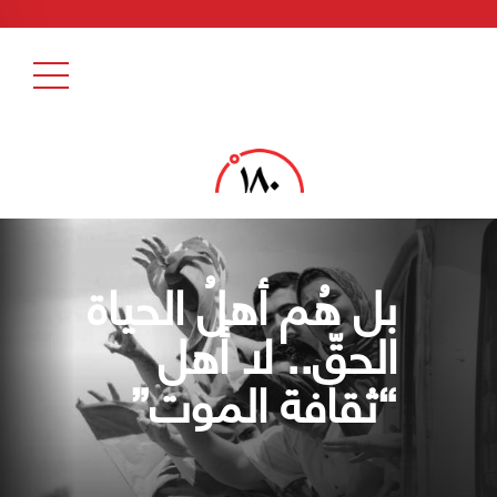
بل هُم أهلُ الحياة
الحقّ.. لا أهل
“ثقافة الموت”