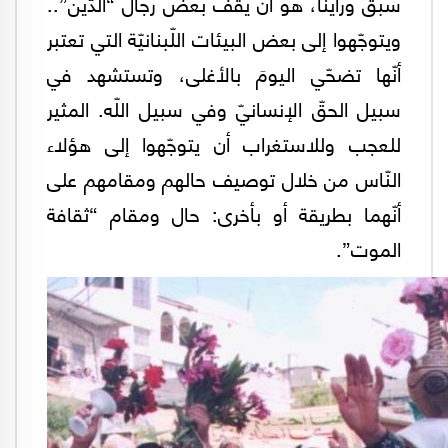
سبق ورأينا، هو أن يقف بعض رجال “الدّين”..
ويتوجّهوا إلى بعض البيئات اللّبنانيّة التي تعتبر
أنّها تضحّي اليومَ بالأغلى، وتستشهد في
سبيل الحقّ الإنسانيّ وفي سبيل اللّه. المثير
للعجب وللاستغراب أن يتوجّهوا إلى هؤلاء
النّاس من خلال توصيف حالهم ومقامهم على
أنّهما بطريقة أو بأخرى: حال ومقام “ثقافة
الموت”.