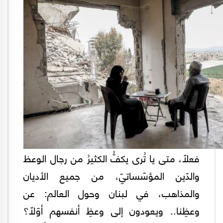
فعلاً، متى يا تُرى يكفُّ الكثيرُ من رجال الوعظ
والدّين المؤسّساتيّ، من جميع الأديان
والمذاهب، في لبنان وحول العالم: عن
وعظِنا.. ويعودون إلى وعظِ أنفسهم أوّلاً؟