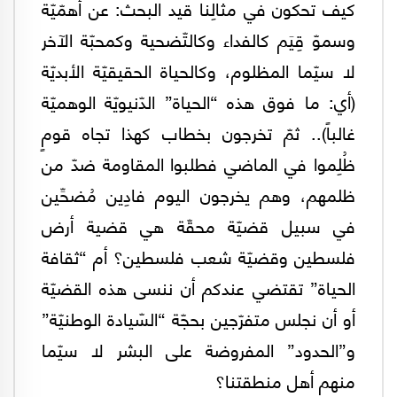
كيف تحكون في مثالِنا قيد البحث: عن أهمّيّة
وسموّ قِيَم كالفداء وكالتّضحية وكمحبّة الآخر
لا سيّما المظلوم، وكالحياة الحقيقيّة الأبديّة
(أي: ما فوق هذه “الحياة” الدّنيويّة الوهميّة
غالباً).. ثمّ تخرجون بخطاب كهذا تجاه قومٍ
ظُلِموا في الماضي فطلبوا المقاومة ضدّ من
ظلمهم، وهم يخرجون اليوم فادِين مُضحِّين
في سبيل قضيّة محقّة هي قضية أرض
فلسطين وقضيّة شعب فلسطين؟ أم “ثقافة
الحياة” تقتضي عندكم أن ننسى هذه القضيّة
أو أن نجلس متفرّجين بحجّة “السّيادة الوطنيّة”
و”الحدود” المفروضة على البشر لا سيّما
منهم أهل منطقتنا؟