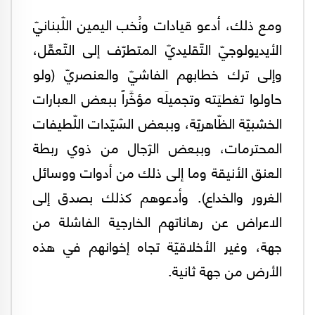
ومع ذلك، أدعو قيادات ونُخب اليمين اللّبنانيّ
الأيديولوجيّ التّقليديّ المتطرّف إلى التّعقّل،
وإلى ترك خطابهم الفاشيّ والعنصريّ (ولو
حاولوا تغطيَته وتجميلَه مؤخَّراً ببعض العبارات
الخشبيّة الظّاهريّة، وببعض السّيّدات اللّطيفات
المحترمات، وببعض الرّجال من ذوي ربطة
العنق الأنيقة وما إلى ذلك من أدوات ووسائل
الغرور والخداع). وأدعوهم كذلك بصدق إلى
الاعراض عن رهاناتهم الخارجية الفاشلة من
جهة، وغير الأخلاقيّة تجاه إخوانهم في هذه
الأرض من جهة ثانية.