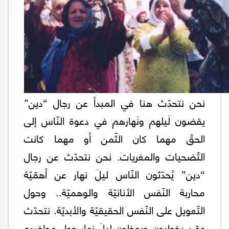
نحن نتحدّث هنا في المبدأ عن رجال “دين”
يقضون لَيلهم ونَهارهم في دعوة النّاس إلى
الحقّ مهما كان الثّمن أو مهما كانت
التّضحيات والمغريات. نحن نتحدّث عن رجال
“دين” يُحدّثون النّاس ليلَ نهار عن أهمّيّة
محاربة النّفس الأنانيّة والوهميّة.. وحول
التّعويل على النّفس الحقيقيّة والأبديّة. نتحدّث
عمّن يخطبون ويعظون ليلَ نهار حول مواضيع