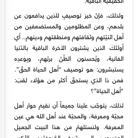
ولذلك، فإنّ خيرَ توصيفٍ للذين يدافعون عن
بلدهم، وعن المظلومين والمستضعفين من
أهل اثنيّتهم وثقافتهم ومنطقتهم ودينهم.. أي
أولئكَ الذين يشترون الآخرة الباقية بالدّنيا
الفانية، ويُحسنون الظّنّ بربّهم، وبِوَعدِه
يستبشرون: هو توصيف “أهل الحياة الحقّ”.
فمن ذا الذي يستحقّ أكثر من هؤلاء لقبَ:
“أهل الحياة”؟
لذلك، يتوجّب علينا جميعاً أن نقيمَ حوار أهل
محبّة ومعرفة، والمحبّة عند أهل الله هي عين
المعرفة. ولنستلهمْ من هذا البيت الجميل
المنسوب إلى شيخ الصّوفيّين الأكبر،