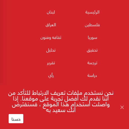
الرئيسية
لبنان
فلسطين
العراق
سوريا
ثقافه وفنون
تحقيق
تحليل
ترجمة
تقرير
دراسة
رأي
كتاب
مقابلة
نحن نستخدم ملفات تعريف الارتباط للتأكد من
أننا نقدم لك أفضل تجربة على موقعنا. إذا
من الذاكرة
كورونا
واصلت استخدام هذا الموقع ، فسنفترض
أنك سعيد به
حسنا