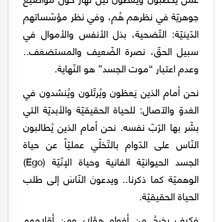
جوهريّة في نظرهم هُم، وفي نظر مؤسّساتهم
الدّينيّة: التّضحية، بذل الأنفس والأموال في
سبيل الحقّ، نصرة الضّعيف والمستضعَف..
وعدم اعتبار “موت الجسد” هو النّهاية.
نحن أمام الذين يَعظون ويُرتّلون ويُنشدون في
الغدوّ والآصال: للحياة الحقيقيّة والأبديّة التي
بشّر بها الرّبّ نفسه. نحن أمام الذين يُطالبون
النّاس على الدّوام بالتّخلّي عمليّاً عن حياة
الجسد الحيوانيّة الفانية وحياة الإنّيّة (Ego)
الوهميّة كما ذكرنا.. ويدعونَ النّاسَ إلى طلب
الحياة الحقيقيّة.
فكيف يخرجُ من أفواه هؤلاء ومن أقلامهم