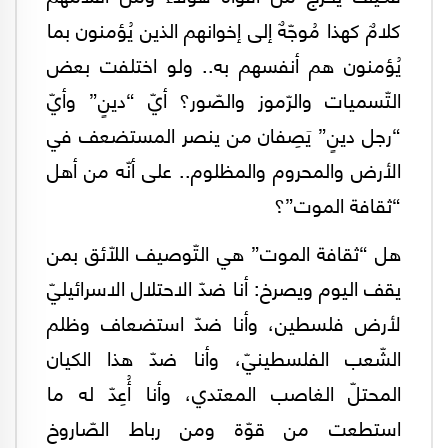
كلامٌ كهذا مُوجّهٌ إلى إخوانهم الذين يُؤمنون بما
يُؤمنون هم أنفسهم به.. ولو اختلفت بعض
التّسميات والرّموز والصّور؟ أيّ “دينٍ” وأيّ
“رجل دينٍ” يَصِفان من ينصر المستضعف في
الأرض والمحروم والمظلوم.. على أنّه من أهل
“ثقافة الموت”؟
هل “ثقافة الموت” هي التّوصيف اللّائق بمن
يقف اليوم ويصرخ: أنا ضدّ الاحتلال الاسرائيليّ
لأرض فلسطين، وأنا ضدّ استضعاف وظلم
الشّعب الفلسطينيّ، وأنا ضدّ هذا الكيان
المحتلّ الغاصب المعتدي، وأنا أُعِدّ له ما
استطعت من قوّة ومن رباط الصّاروخ