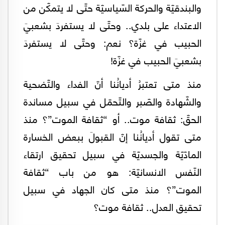
والبندقيّة والحركة السّياسيّة حتّى لا يتمكّن من
الاعتداء على بلدي.. وحتّى لا يستفردَ بشعبيَ
الحبيب في غزّة؟ نعم: وحتّى لا يستفردَ
بشعبيَ الحبيب في غزّة!
منذ متى تعتبرُ أديانُنا أنّ الفداء والتّضحية
والشّهادة والصّبر والتّحمّل في سبيل مساندة
الحقّ: ثقافة موت.. أو “ثقافة الموت”؟ منذ
متى تقول أديانُنا إنّ القبولَ ببعض الخسارة
المادّيّة والجسديّة في سبيل تحقيق ارتقاء
النّفس الانسانيّة: هو من باب “ثقافة
الموت”؟ منذ متى كان الجهاد في سبيل
تحقيق العدل.. ثقافة موت؟