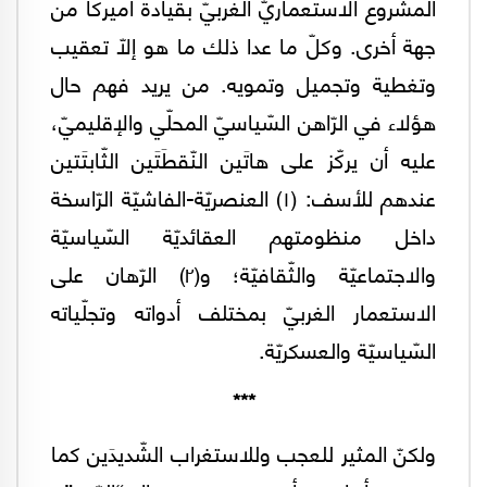
المشروع الاستعماريّ الغربيّ بقيادة أميركا من
جهة أخرى. وكلّ ما عدا ذلك ما هو إلّا تعقيب
وتغطية وتجميل وتمويه. من يريد فهم حال
هؤلاء في الرّاهن السّياسيّ المحلّي والإقليميّ،
عليه أن يركّز على هاتَين النّقطَتَين الثّابتَتين
عندهم للأسف: (١) العنصريّة-الفاشيّة الرّاسخة
داخل منظومتهم العقائديّة السّياسيّة
والاجتماعيّة والثّقافيّة؛ و(٢) الرّهان على
الاستعمار الغربيّ بمختلف أدواته وتجلّياته
السّياسيّة والعسكريّة.
***
ولكنّ المثير للعجب وللاستغراب الشّديدَين كما