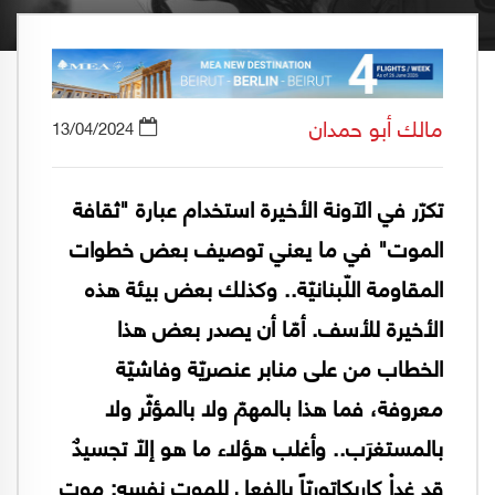
مالك أبو حمدان
13/04/2024
تكرّر في الآونة الأخيرة استخدام عبارة "ثقافة
الموت" في ما يعني توصيف بعض خطوات
المقاومة اللّبنانيّة.. وكذلك بعض بيئة هذه
الأخيرة للأسف. أمّا أن يصدر بعض هذا
الخطاب من على منابر عنصريّة وفاشيّة
معروفة، فما هذا بالمهمّ ولا بالمؤثّر ولا
بالمستغرَب.. وأغلب هؤلاء ما هو إلّا تجسيدٌ
قد غداْ كاريكاتوريّاً بالفعل للموتِ نفسِه: موتِ