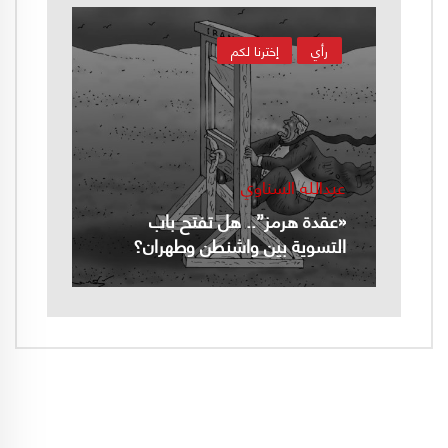
رأي
إخترنا لكم
عبدالله السناوي
«عقدة هرمز”.. هل تفتح باب
التسوية بين واشنطن وطهران؟