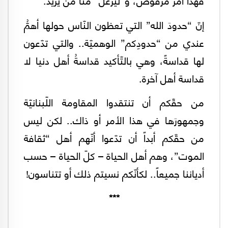
إنّ “حدودَ الله” التي تعظون النّاس حولها أهمُّ
عندي من “حدودِكم” الوهميّة.. والتي تدّعون
لها قداسةً، وهي بالتّأكيد قداسةُ أهل دنيا لا
قداسة أهل آخرة.
من حقّكم أن تنتقدوا المقاومة اللّبنانيّة
وجمهورَها في هذا الأمر أو ذاك.. لكن ليس
من حقّكم أبداً أن تدّعوا أنّهم أهل “ثقافة
الموت”، وهم أهل الحياة – كلّ الحياة – حسب
أدياننا جميعاً.. لكأنّكم نسيتم ذلك أو تتناسون!
***