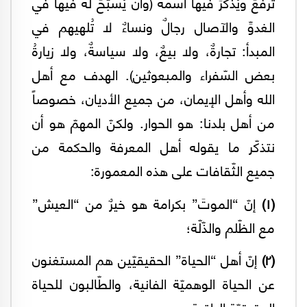
تُرفعَ ويُذكَرَ فيها اسمه (وأن يُسبّحَ له فيها في
الغدوِّ والآصال رجالٌ ونساءٌ لا تُلهيهم في
المبدأ: تجارةٌ، ولا بيعٌ، ولا سياسةٌ، ولا زيارةُ
بعض السّفراء والمبعوثين). الهدف مع أهل
الله وأهل الإيمان، من جميع الأديان، خصوصاً
من أهل بلدنا: هو الحوار. ولكنّ المهمّ هو أن
نتذكّر ما يقوله أهل المعرفة والحكمة من
جميع الثّقافات على هذه المعمورة:
(١)
إنّ “الموتَ” بكرامة هو خيرٌ من “العيش”
مع الظّلم والذّلّة؛
(٢)
إنّ أهل “الحياة” الحقيقيّين هم المستغنون
عن الحياة الوهميّة الفانية، والطّالبون للحياة
الحقيقيّة الباقية.