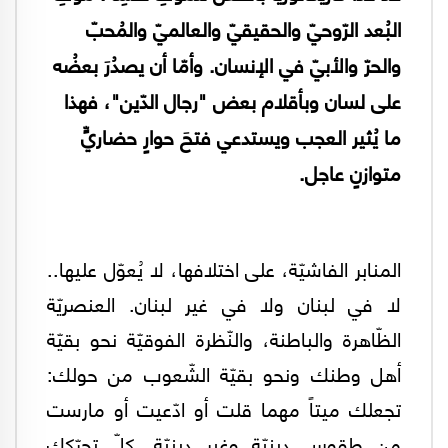
البُعد الرّوحيّ والحقيقيّ والعالميّ والمُحبّ
والحرّ والأبيّ في الإنسان. وأمّا أن يصدُرَ بعضُه
على لسان وبأقلام بعض "رجال الدّين"، فهذا
ما يُثير العجب ويستدعي فتحَ حوارٍ حضاريٍّ
متوازنٍ عاجل.
المنابر الفاشيّة، على اختلافها، لا يُعوّل عليها..
لا في لبنان ولا في غير لبنان. العنصريّة
الظّاهرة والباطنة، والنّظرة الفوقيّة نحو بقيّة
أهل وطنك ونحو بقيّة الشّعوب من حولك:
تجعلك ميتاً مهما قلت أو ادّعيت أو مارست
من طقوس دينيّة وغير دينيّة. كلّ تحرّكك