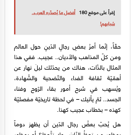
إقرأ على موقع 180
أفضل ما يُصدّره العرب..
شبابهم!
حقّاً، إنّما أمرُ بعضِ رجالِ الدّينِ حول العالم
ومن كلّ المذاهب والأديان.. عجيب. ففي هذا
المثال بالذّات، هناك من يحدّثك ليلَ نهار عن
أهمّيّة ثقافة الفداء والتّضحية والشّهادة،
ويُسهب في شرح أمور بقاء الرّوح وفناء
الجسد.. ثمّ يأتيك – في لحظة تاريخيّة مفصليّة
كهذه – بخطاب عجيب كهذا.
هل يُحبّ بعضُ رجال الدّين أن يظهرَ دوماً
بمظهر من يَعظُ النّاسَ ولا يَتَّعظ؟ أو بمظهر