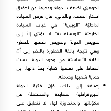
الجوهري لضعف الدولة وعجزها عن تحقيق
احتكار العنف. وبالتالي، فإن فرض السيادة
الداخليّة “الويبرية” في غياب السيادة
الخارجيّة “الويستفالية” لا يؤدّي إلّا إلى
تقويض الدولة وتعريض شعبها للخطر-
وهي نتيجة بالغة الخطورة بالنظر إلى أنّ
الغاية الأساسيّة من وجود الدولة ليست
الحفاظ على نفسها كغاية بحدّ ذاتها، بل
حماية شعبها وخدمته.
إضافة إلى ذلك، فإنّ فكرة الدولة
البيروقراطية المحايدة والمستقلة عن
مكوّناتها والمتجاوزة لها، لا تنطبق على
لبنان، الذي هو في الواقع حصيلة توازنات