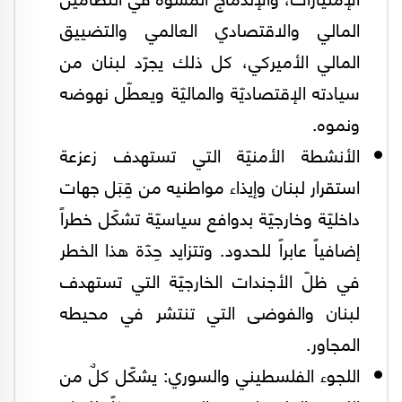
المالي والاقتصادي العالمي والتضييق
المالي الأميركي، كل ذلك يجرّد لبنان من
سيادته الإقتصاديّة والماليّة ويعطّل نهوضه
ونموه.
الأنشطة الأمنيّة التي تستهدف زعزعة
استقرار لبنان وإيذاء مواطنيه من قِبَل جهات
داخليّة وخارجيّة بدوافع سياسيّة تشكّل خطراً
إضافياً عابراً للحدود. وتتزايد حِدّة هذا الخطر
في ظلّ الأجندات الخارجيّة التي تستهدف
لبنان والفوضى التي تنتشر في محيطه
المجاور.
اللجوء الفلسطيني والسوري: يشكّل كلٌ من