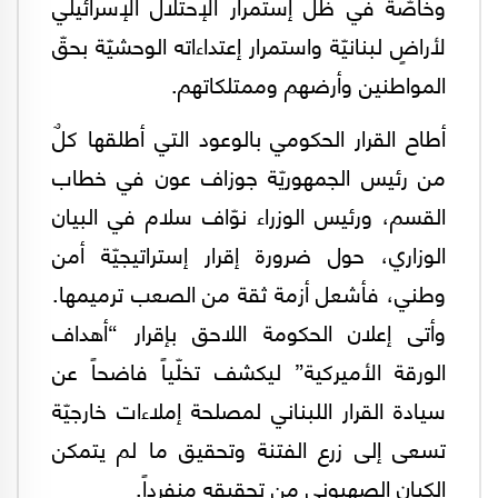
وخاصّة في ظلّ إستمرار الإحتلال الإسرائيلي
لأراضٍ لبنانيّة واستمرار إعتداءاته الوحشيّة بحقّ
المواطنين وأرضهم وممتلكاتهم.
أطاح القرار الحكومي بالوعود التي أطلقها كلٌ
من رئيس الجمهوريّة جوزاف عون في خطاب
القسم، ورئيس الوزراء نوّاف سلام في البيان
الوزاري، حول ضرورة إقرار إستراتيجيّة أمن
وطني، فأشعل أزمة ثقة من الصعب ترميمها.
وأتى إعلان الحكومة اللاحق بإقرار “أهداف
الورقة الأميركية” ليكشف تخلّياً فاضحاً عن
سيادة القرار اللبناني لمصلحة إملاءات خارجيّة
تسعى إلى زرع الفتنة وتحقيق ما لم يتمكن
الكيان الصهيوني من تحقيقه منفرداً.