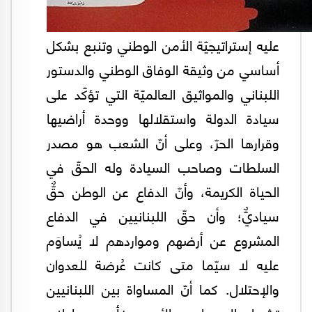
عليه إستراتيجيّة الأمن الوطني وتنبع بشكل
أساسي من وثيقة الوفاق الوطني والدستور
اللبناني والمواثيق العالميّة التي تؤكّد على
سيادة الدولة واستقلالها ووحدة أراضيها
وقرارها الحرّ، وعلى أنّ الشعب هو مصدر
السلطات وصاحب السيادة وله الحقّ في
الحياة الكريمة، وأنّ الدفاع عن الوطن حقٌّ
سياديٌّ؛ وأن حقّ اللبنانيين في الدفاع
المشروع عن أرضهم ومواردهم لا يُساوَم
عليه لا سيّما متى كانت عُرضة للعدوان
والإحتلال. كما أنّ المساواة بين اللبنانيين