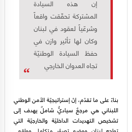
إن هذه السيادة
المشتركة تحقّقت واقعاً
وشرعّياً لعقود في لبنان
وكان لها تأثير وازن في
حفظ السيادة الوطنيّة
تجاه العدوان الخارجي
بناءً على ما تقدّم، إنّ إستراتيجيّة الأمن الوطني
اللبناني هي مرجعٌ سياديٌّ شاملٌ يهدف إلى
تشخيص التهديدات الداخليّة والخارجيّة التي
تواجه لبنان ووضع تصوّرٍ متكاملٍ وواقعي