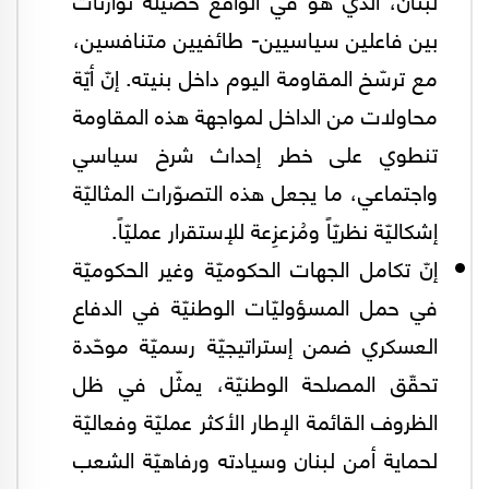
بين فاعلين سياسيين- طائفيين متنافسين،
مع ترسّخ المقاومة اليوم داخل بنيته. إنّ أيّة
محاولات من الداخل لمواجهة هذه المقاومة
تنطوي على خطر إحداث شرخ سياسي
واجتماعي، ما يجعل هذه التصوّرات المثاليّة
إشكاليّة نظريّاً ومُزعزِعة للإستقرار عمليّاً.
إنّ تكامل الجهات الحكوميّة وغير الحكوميّة
في حمل المسؤوليّات الوطنيّة في الدفاع
العسكري ضمن إستراتيجيّة رسميّة موحّدة
تحقّق المصلحة الوطنيّة، يمثّل في ظل
الظروف القائمة الإطار الأكثر عمليّة وفعاليّة
لحماية أمن لبنان وسيادته ورفاهيّة الشعب