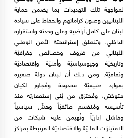
لمواجهة تلك التهديدات بما يضمن حماية
اللبنانيين وصون كراماتهم والحفاظ على سيادة
لبنان على كامل أراضيه وعلى وحدته واستقراره
الداخلي. وتنطلق إستراتيجيّة الأمن الوطني
اللبناني من ظروف وخصائص جغرافيّة
وتاريخيّة وجيوسياسيّة وأمنيّة وإقتصاديّة
وثقافيّة. ومن ذلك أن لبنان دولة صغيرة
بموارد طبيعيّة محدودة ومُجاور لكيان
متوحّش، ومُختَرَق من بُنى إستعماريّة منذ
تأسيسه ومُنقسِم طائفيّاً وهشّ سياسياً
وفاشل إداريّاً وتُهيمن عليه شبكات من
الامتيازات الماليّة والاقتصاديّة المرتبطة بمراكز