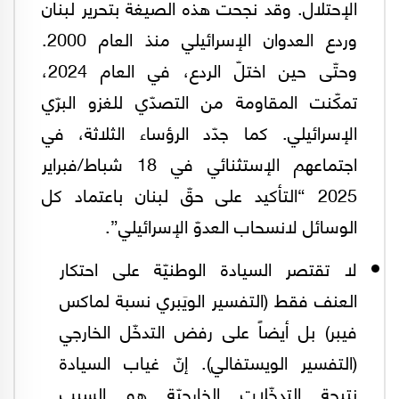
الإحتلال. وقد نجحت هذه الصيغة بتحرير لبنان
وردع العدوان الإسرائيلي منذ العام 2000.
وحتّى حين اختلّ الردع، في العام 2024،
تمكّنت المقاومة من التصدّي للغزو البرّي
الإسرائيلي. كما جدّد الرؤساء الثلاثة، في
اجتماعهم الإستثنائي في 18 شباط/فبراير
2025 “التأكيد على حقّ لبنان باعتماد كل
الوسائل لانسحاب العدوّ الإسرائيلي”.
لا تقتصر السيادة الوطنيّة على احتكار
العنف فقط (التفسير الويَبري نسبة لماكس
فيبر) بل أيضاً على رفض التدخّل الخارجي
(التفسير الويستفالي). إنّ غياب السيادة
نتيجة التدخّلات الخارجيّة هو السبب