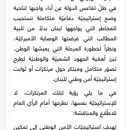
في ظلّ تقاعس الدولة عن أداء واجبها لناحية
وضع إستراتيجيّة دفاعيّة متكاملة تستجيب
للمخاطر التي يواجهها لبنان بدلاً من تلبية
المطالب التي فرضتها الوصاية الأميركيّة،
ونظراً لخطورة المرحلة التي يعيشها الوطن،
تبرز أهمّية الجهود الشعبيّة والوطنيّة لطرح
تصوّر متكامل ومبتكر حول مرتكزات أو ثوابت
إستراتيجيّة أمن وطني للبنان.
في ما يلي رؤية لتلك المرتكزات، لا
للإستراتيجيّة نفسها، نطرحها أمام الرأي العام
للاطّلاع والمناقشة:
تهدف إستراتيجيّات الأمن الوطني إلى تمكين