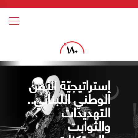
إستراتيجيّة الأمن
الوطني اللبناني..
التهديدات
والثوابت