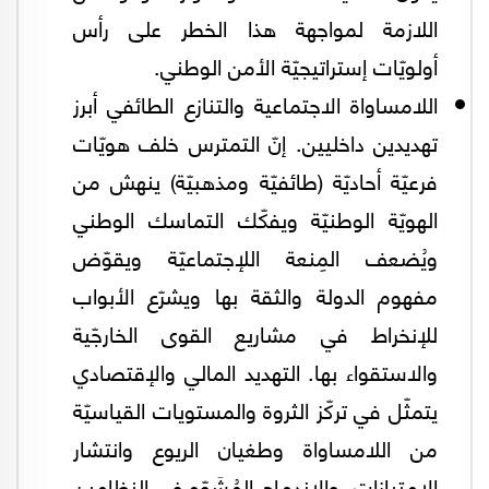
اللازمة لمواجهة هذا الخطر على رأس
أولويّات إستراتيجيّة الأمن الوطني.
اللامساواة الاجتماعية والتنازع الطائفي أبرز
تهديدين داخليين. إنّ التمترس خلف هويّات
فرعيّة أحاديّة (طائفيّة ومذهبيّة) ينهش من
الهويّة الوطنيّة ويفكّك التماسك الوطني
ويُضعف المِنعة اللإجتماعيّة ويقوّض
مفهوم الدولة والثقة بها ويشرّع الأبواب
للإنخراط في مشاريع القوى الخارجّية
والاستقواء بها. التهديد المالي والإقتصادي
يتمثّل في تركّز الثروة والمستويات القياسيّة
من اللامساواة وطغيان الريوع وانتشار
الإمتيازات، والإندماج المُشَوّه في النظامين