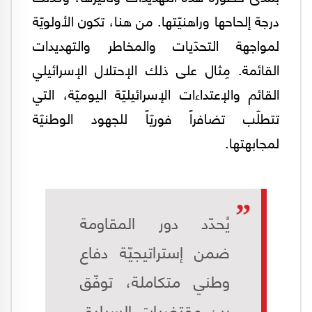
درجة إلحاحها وراهنيّتها. من هنا، تكون الأولويّة
لمواجهة التحدّيات والمخاطر والتهديدات
القائمة. مِثال على ذلك الإحتلال الإسرائيلي
القائم والإعتداءات الإسرائيليّة اليوميّة، التي
تتطلّب تضافراً فوريّاً للجهود الوطنيّة
لمجابهتها.
يُحدّد دور المقاومة
ضمن إستراتيجيّة دفاع
وطني متكاملة، توفّق
بين مقتضيات السيادة،