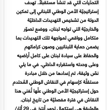
التحدّيات التي قد تنشأ مستقبلاً. تهدف
إستراتيجيّة الأمن الوطني اللبناني إلى تمكين
الدولة من تشخيص التهديدات الداخليّة
والخارجيّة التي تواجه لبنان، ووضع تصوّر
متكامل وواقعي لمواجهة تلك التهديدات بما
يضمن حماية اللبنانيين وصون كراماتهم
والحفاظ على سيادة لبنان على كامل أراضيه
وعلى وحدته واستقراره الداخلي. في ما يلي
نصّ وثيقة، تم إعدادها من خلال مبادرة
مستقلّة كإسهام في النقاش الوطني المُحتدم
حول إستراتيجيّة الأمن الوطني علّها تُغني هذا
النقاش في فترة مفصليّة من تاريخ لبنان.
والوثيقة هي استكمال لجهد أنتجَ في 29 أيّار/