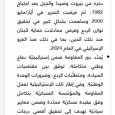
دحره من بيروت وصيدا والجبل بعد اجتياح
1982، ثم فرضت التحرير في أيّار/مايو
2000 وساهمت بشكلٍ كبيرٍ في تحقيق
توازن الردع وفرض معادلات حماية للبنان
منذ ذلك الحين، بما في ذلك صدّ الغزو
الإسرائيلي في العام 2024.
يُحدَّد دور المقاومة ضمن إستراتيجيّة دفاع
وطني متكاملة، توفّق بين مقتضيات
السيادة، ومتطلّبات الردع، وضرورات الوحدة
الوطنيّة. وفي إطار تلك الإستراتيجّية تعمل
المقاومة والمؤسّسة العسكريّة بتكامل
وفق عقيدة عسكريّة محدّدة وضمن معايير
سياديّة تهدف إلى تحقيق أقصى درجات