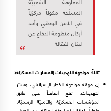
المقاومة الشعبيّة
المسلّحة مكوّناً مركزيّاً
في الأمن الوطني وأحد
أركان منظومة الدفاع عن
لبنان الفعّالة
ثالثاً؛ مواجهة التهديدات (المسارات العسكريّة):
إن مهمّة مواجهة الخطر الإسرائيلي، وسائر
التهديدات، تقع أساساً على عاتق
المؤسّسات العسكريّة والأمنيّة الرسميّة.
ونظراً للهوّة التسليحيّة الهائلة بين الجيش