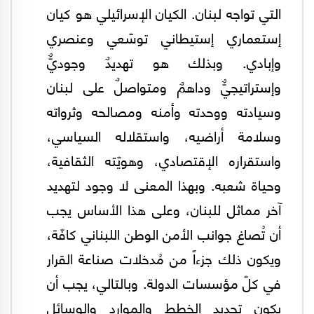
التي تواجه لبنان. الكيان الإسرائيلي هو كيان
إستعماري إستيطاني توسّعي وعنصري
وإبادي. وبذلك هو تهديدٌ وجوديٌّ
وإستراتيجيٌّ وداهمٌ ومتواصلٌ على لبنان
وسيادته ووحدته وأمنه ومصالحه وثرواته
وسلامة أراضيه، واستقلاله السياسي،
واستقراره الإقتصادي، وهويّته الثقافية،
وحياة شعبه. وبهذا المعنى لا وجود لتهديد
آخر مماثل للبنان، وعلى هذا الأساس يجب
أن تُصاغ جوانب الأمن الوطن اللبناني كافّة،
ويكون ذلك جزءاً من مُدخلات صناعة القرار
في كلّ مؤسسات الدولة. وبالتالي، يجب أن
يكون تحديد الخطط والموارد والوسائل