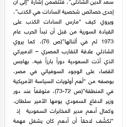
سعد الدين الشاذلى”، فتتضمن إشارة “إلى أن
إحدى خصائص شخصية السادات هي الكذب”،
ويروي كيف “مارس السادات الكذب على
القيادة السورية من قبل أن تبدأ الحرب عام
1973 ثم في أثنائها”(ص 76)، كما يروي
الشاذلي علاقة التقارب المصري – الاميركي
الذي أدّت السعودية دوراً بارزاً فيه، بهاجس
القضاء على الوجود السوفياتي في مصر،
بوصفه من “أهم أولويات السياسة الأمريكية
في المنطقة”(ص 72-73)، متوقفاً عند دور
وزير الدفاع السعودي يومها الأمير سلطان،
وكمال أدهم مدير المخابرات السعودية إذ
“تكشّف لاحقاً أن أدهم كان يشغل مهمة