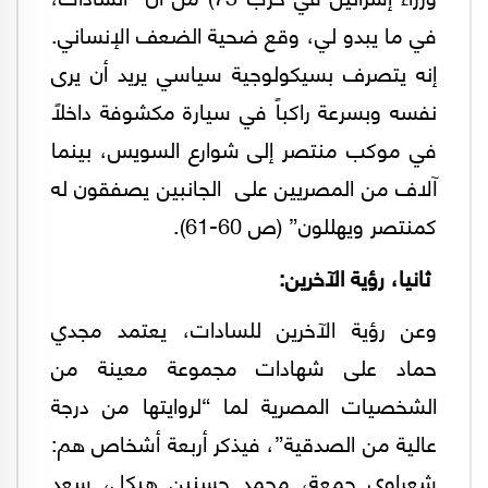
في ما يبدو لي، وقع ضحية الضعف الإنساني.
إنه يتصرف بسيكولوجية سياسي يريد أن يرى
نفسه وبسرعة راكباً في سيارة مكشوفة داخلاً
في موكب منتصر إلى شوارع السويس، بينما
آلاف من المصريين على الجانبين يصفقون له
كمنتصر ويهللون” (ص 60-61).
‏ثانيا، رؤية الآخرين:
وعن رؤية الآخرين للسادات، يعتمد مجدي
حماد على شهادات مجموعة معينة من
الشخصيات المصرية لما “لروايتها من درجة
عالية من الصدقية”، فيذكر أربعة أشخاص هم:
شعراوي جمعة، محمد حسنين هيكل، سعد