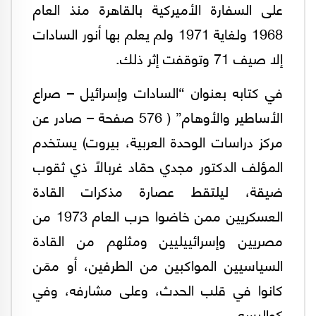
على السفارة الأميركية بالقاهرة منذ العام
1968 ولغاية 1971 ولم يعلم بها أنور السادات
إلا صيف 71 وتوقفت إثر ذلك.
في كتابه بعنوان “السادات وإسرائيل – صراع
الأساطير والأوهام” ( 576 صفحة – صادر عن
مركز دراسات الوحدة العربية، بيروت) يستخدم
المؤلف الدكتور مجدي حمّاد غربالاً ذي ثقوب
ضيقة، ليلتقط عصارة مذكرات القادة
العسكريين ممن خاضوا حرب العام 1973 من
مصريين وإسرائييليين ومثلهم من القادة
السياسيين المواكبين من الطرفين، أو ممَن
كانوا في قلب الحدث، وعلى مشارفه، وفي
كواليسه.