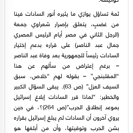
ثمة تساؤل يوازي ما يثيره أنور السادات فينا
من غضبٍ، يتعلق بإصرار شعراوي جمعة
(الرجل الثاني في مصر أيام الرئيس المصري
جمال عبد الناصر) على قراره بدعم إختيار
السادات رئيساً للجمهورية بعد وفاة عبد الناصر
– برغم إعتراض من سألهم عن هذا
“المقلبنجي” – بقوله لهم “خلاص، سبق
السيف العزل” (ص 63). يبقى السؤال الكبير
والخطير: “لماذا قرر السادات إبلاغ إسرائيل
بموعد إنطلاق الحرب”(ص 264)؟، في حين
يروي آخرون أن السادات لم يبلغ إسرائيل بقراره
بشن الحرب وتوقيتها، وأن من أبلغها هو