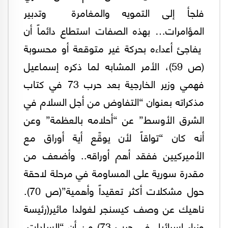
فلجأ إلى التمويه والمغامرة ‏وتدبير
المؤامرات… بهذه الصفات استطاع دائماً أن
‏يفاجئ أعداءه بحركة غير متوقعة أو محسوبة
(ص 59)، الأمر المشابه لما ذكره إسماعيل
فهمي وزير الخارجية بعد حرب 73 في كتاب
مذكراته بعنوان “التفاوض من أجل السلام في
الشرق الأوسط” عن “أحلامه بالعظمة” وعن
أنه كان “تواقاً لأن يوقِّع أية أوراق مع
الأميركيين ففقد أهم أوراقه.. وأضعف من
مقدرة سورية على المساومة في مرحلة لاحقة
حول مشكلات أكثر تعقيداً وأهمية”(ص 70).
ناهيك عن وصف كيسنجر لغولدا مائير(رئيسة
وزراء إسرائيل في حرب 73) من أن “السادات،