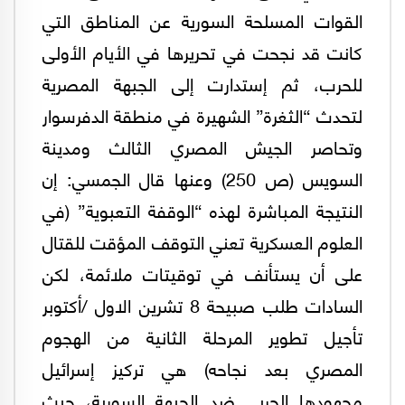
القوات المسلحة السورية عن المناطق التي
كانت قد نجحت في تحريرها في الأيام الأولى
للحرب، ثم إستدارت إلى الجبهة المصرية
لتحدث “الثغرة” الشهيرة في منطقة الدفرسوار
وتحاصر الجيش المصري الثالث ومدينة
السويس (ص 250) وعنها قال الجمسي: إن
النتيجة المباشرة لهذه “الوقفة التعبوية” (في
العلوم العسكرية تعني التوقف المؤقت للقتال
على أن يستأنف في توقيتات ملائمة، لكن
السادات طلب صبيحة 8 تشرين الاول /أكتوبر
تأجيل تطوير المرحلة الثانية من الهجوم
المصري بعد نجاحه) هي تركيز إسرائيل
مجهودها الحربي ضد الجبهة السورية، حيث