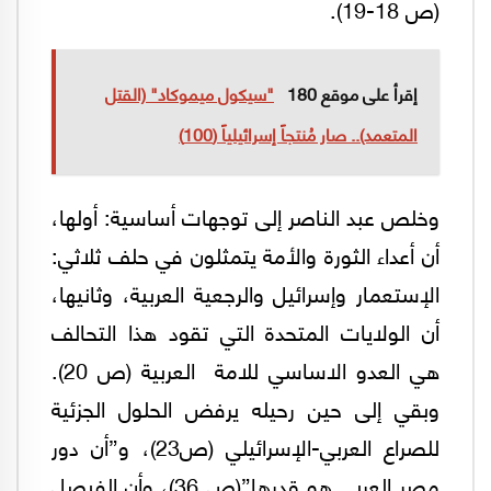
(ص 18-19).
إقرأ على موقع 180
"سيكول ميموكاد" (القتل
المتعمد).. صار مُنتجاً إسرائيلياً (100)
وخلص عبد الناصر إلى توجهات أساسية: أولها،
أن أعداء الثورة والأمة يتمثلون في حلف ثلاثي:
الإستعمار وإسرائيل والرجعية العربية، وثانيها،
أن الولايات المتحدة التي تقود هذا التحالف
هي العدو الاساسي للامة العربية (ص 20).
وبقي إلى حين رحيله يرفض الحلول الجزئية
للصراع العربي-الإسرائيلي (ص23)، و”أن دور
مصر العربي هو قدرها”(ص 36)، وأن الفيصل