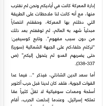
إدارة المعركة كانت في أياديكم ونحن لم نقترب
منها، مع أنه كانت لنا ملاحظات على الطريقة
التي دخلتم بها المعركة، وحققتم انتصاراً
مبدئياً شهد به العالم، ثم توقفتم بعد ذلك
من دون سبب مفهوم”. وتابع كوسيغين:
“تركتم حلفاءكم على الجبهة الشمالية (سوريا)
حتى يضربهم العدو ثم يتحول إليكم” (ص
337-338).
أما سعد الدين الشاذلي، فيذكر “.. فيما عدا
القوات الجوية، فلقد كان لدينا قبل حرب أكتوبر
أسلحة ومعدات سوفياتية لا تقلّ كثيراً عمّا
تملكه إسرائيل. وعندما إندلعت الحرب، أقام