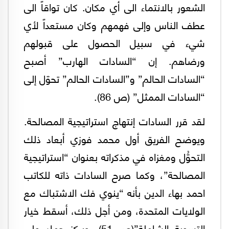
الشعور بالانتماء الى أي مكان. كان تواقاً الى
عطف الناس وإلى فهمهم وكان مستعداً لأي
شيء في سبيل الحصول على قبولهم
ورضاهم. إن “السادات الهارب” أصبح
“السادات الحالم” و”السادات الحالم” تحوّل إلى
“السادات الممثل” (ص 86).
لقد ‏قرر السادات إنتهاج استراتيجية المصالحة.
ويوضح الفريق أول محمد فوزي أبعاد ذلك
التحوُّل ومغزاه في مذكراته بعنوان “استراتيجية
المصالحة”، وكما صرح السادات ذاته للكاتب
احمد بهاء الدين بأنه “ينوي فك الاشتباك مع
الولايات المتحدة، ومن أجل ذلك، أسقط خيار
التسوية الشاملة”(ص 51). ويركز حماد على