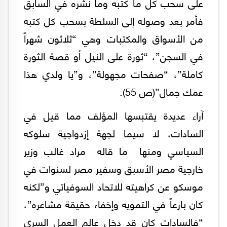
على سحب كل ما كتبه وما نشره في السابق
فأمر بعد وصوله إلى السلطة بسحب كل كتبه
من الأسواق والمكتبات وهي “ثلاثون شهراً
في السجن”، “ثورة على النيل أو قصة الثورة
كاملة”، “‏صفحات مجهولة”، و”يا ولدي هذا
عمك جمال”(ص 55).
‏آراء عديدة يقتبسها المؤلف مما قيل في
السادات، لا سيما لجهة إزدواجية سلوكه
السياسي ومنها ما قاله ‏ مراد غالب وزير
خارجية مصر الأسبق وسفير مصر لسنوات في
موسكو عن كراهيته للاتحاد السوفياتي و”لكنه
كان بارعاً في التمويه وإخفاء حقيقة مشاعره”،
“فالسادات كان قد دخل عالم العمل السري