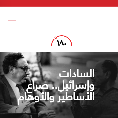
السادات
وإسرائيل.. صراع
الأساطير والأوهام