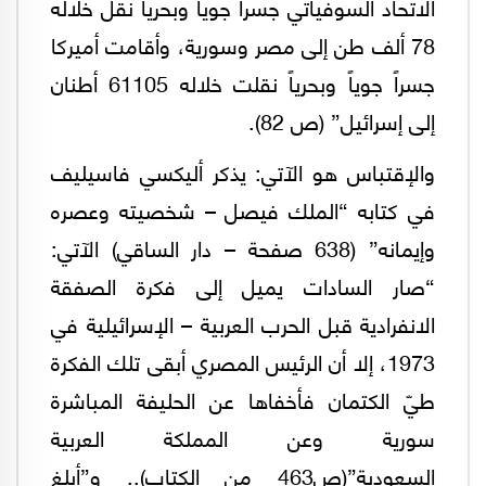
الاتحاد السوفياتي جسراً جوياً وبحرياً نقل خلاله
78 ألف طن إلى مصر وسورية، وأقامت أميركا
جسراً جوياً وبحرياً نقلت خلاله 61105 أطنان
إلى إسرائيل” (ص 82).
والإقتباس هو الآتي: يذكر أليكسي فاسيليف
في كتابه “الملك فيصل – شخصيته وعصره
وإيمانه” (638 صفحة – دار الساقي) الآتي:
“صار السادات يميل إلى فكرة الصفقة
الانفرادية قبل الحرب العربية – الإسرائيلية في
1973، إلا أن الرئيس المصري أبقى تلك الفكرة
طيّ الكتمان فأخفاها عن الحليفة المباشرة
سورية وعن المملكة العربية
السعودية”(ص463 من الكتاب).. و”أبلغ