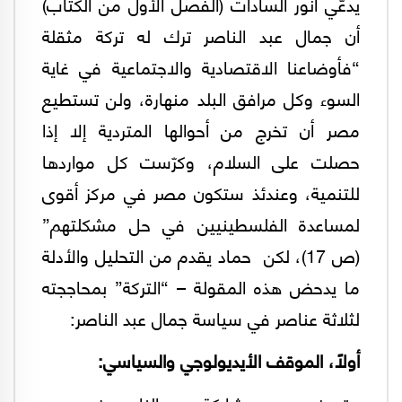
‏يدعّي أنور السادات (الفصل الأول من الكتاب)
أن جمال عبد الناصر ترك له تركة مثقلة
“فأوضاعنا الاقتصادية والاجتماعية في غاية
السوء وكل مرافق البلد منهارة، ولن تستطيع
مصر أن تخرج من أحوالها المتردية إلا إذا
حصلت على السلام، وكرّست كل مواردها
للتنمية، وعندئذ ستكون مصر في مركز أقوى
لمساعدة الفلسطينيين في حل مشكلتهم”
(ص 17)، لكن حماد يقدم من التحليل والأدلة
ما يدحض هذه المقولة – “التركة” بمحاججته
لثلاثة عناصر في سياسة جمال عبد الناصر:
أولاً، ‏الموقف الأيديولوجي والسياسي: