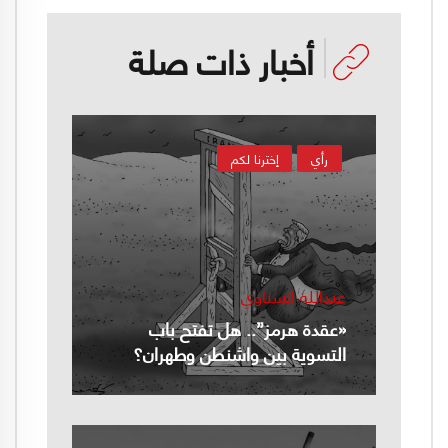
أخبار ذات صلة
رأي
إخترنا لكم
عبدالله السناوي
«عقدة هرمز”.. هل تفتح باب
التسوية بين واشنطن وطهران؟