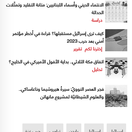
الانتماء الديني وأسماء اللبنانيين: متانة التقليد وتمثّلات
الحداثة
دراسة
كيف ترى إسرائيل مستقبلها؟ قراءة في أخطر مؤتمر
أمني بعد حرب 2023
إخترنا لكم
تقرير
اتفاق مكة الثلاثي.. بداية الأفول الأميركي في الخليج؟
تحليل
فجر العصر النوويّ: سيرةُ هيروشيما وناغاساكي..
والعلوم الشيطانيّة لمشروع مانهاتن
إسرائيل
اسرائيل
بايدن
ترامب
حرب غزة