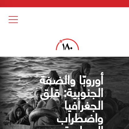
أوروبّا والضفة
الجنوبية: قلق
الجغرافيا
واضطراب