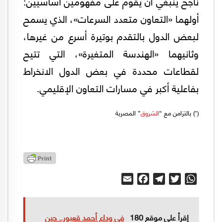
ناجح ينبغي أن يقوم على مفهومين أساسيين:
أولهما «التعاون متعدد السرعات»، الذي يسمح
لبعض الدول بالتقدم بوتيرة أسرع من غيرها،
وثانيهما «الهندسة المتغيرة»، التي تتيح
لقطاعات محددة في بعض الدول الانخراط
بفاعلية أكبر في مسارات التعاون الإقليمي.
(*) بالتزامن مع “
الشروق
” المصرية
Email
Facebook
Telegram
Twitter
WhatsApp
إقرأ على موقع 180
في وداع أحمد قعبور.. حين