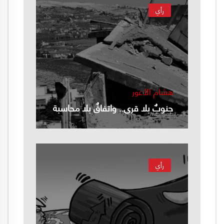
رأي
هشام الأعور
جنوبٌ بلا قرى.. واتفاقٌ بلا محاسبة
رأي