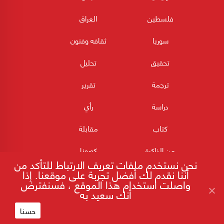
فلسطين
العراق
سوريا
ثقافه وفنون
تحقيق
تحليل
ترجمة
تقرير
دراسة
رأي
كتاب
مقابلة
من الذاكرة
كورونا
نحن نستخدم ملفات تعريف الارتباط للتأكد من
أننا نقدم لك أفضل تجربة على موقعنا. إذا
واصلت استخدام هذا الموقع ، فسنفترض
أنك سعيد به
حسنا
180POST جميع الحقوق محفوظة 2026