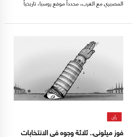
المصيري مع الغرب، محدداً موقع روسيا، تاريخياً
وحاضراً ومستقبلاً، في أوروبا والعالم، إنطلاقاً من
الحرب التي تخوضها اليوم في أوكرانيا.
رأي
فوز ميلوني.. ثلاثة وجوه في الانتخابات