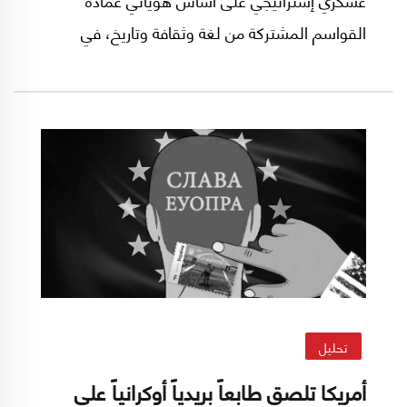
القواسم المشتركة من لغة وثقافة وتاريخ، في
مواجهة الهويات القومية الأخرى والتكتلات
الإقتصادية الكبرى والدول الطامحة إلى عالم متعدد
الأقطاب، لا سيما الصين وروسيا وأيضاً الحليف
اللدود الإتحاد الأوروبي.
تحليل
أمريكا تلصق طابعاً بريدياً أوكرانياً على