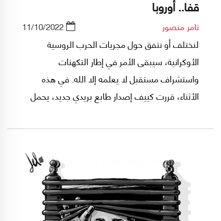
قفا.. أوروبا
تامر منصور
11/10/2022
لنختلف أو نتفق حول مجريات الحرب الروسية
الأوكرانية، سيبقى الأمر في إطار التكهنات
واستشراف مستقبل لا يعلمه إلا الله. في هذه
الأثناء، قررت كييف إصدار طابع بريدي جديد، يحمل
صورة جسر كيرش الذي جرى تفجير جزء منه مؤخراً،
كما أصدرت سابقاً طابعاً يحمل صورة السفينة
الروسية "موسكوفا" التي تم إغراقها بالبحر الأسود
في نيسان/إبريل الماضي.