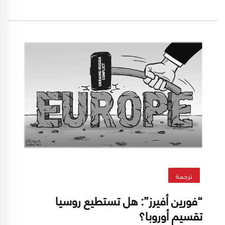
الطاقة ما لم تُوَحّد سياستها الخارجية. الأزمة ستزداد
سوءاً، وعلى الحكومات الإستعداد لشتاء سيكون
قاسياً، ولعالم من الفوضى يجعل الوحدة الأوروبية
"في خطر وشيك"، بحسب سوسي دينيسون (*).
ترجمة
“فورين أفيرز”: هل تستطيع روسيا
تقسيم أوروبا؟