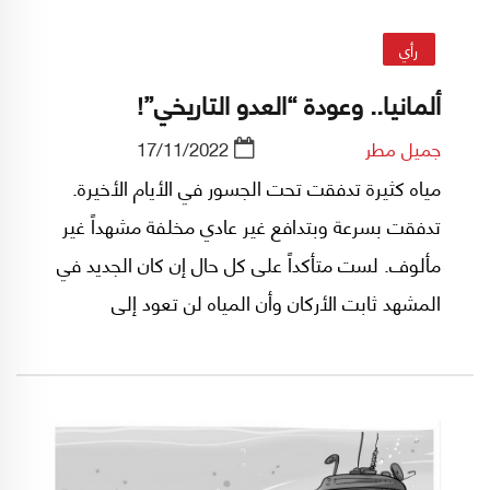
رأي
ألمانيا.. وعودة “العدو التاريخي”!
جميل مطر
17/11/2022
مياه كثيرة تدفقت تحت الجسور في الأيام الأخيرة.
تدفقت بسرعة وبتدافع غير عادي مخلفة مشهداً غير
مألوف. لست متأكداً على كل حال إن كان الجديد في
المشهد ثابت الأركان وأن المياه لن تعود إلى
مجاريها. لست متأكداً ولا أحد أقنعني بأن ما تغير باقٍ
معنا وأن الأمل عاد كبيراً في نهاية قريبة لفوضى
كادت تدمّر كل ما هو قائم.