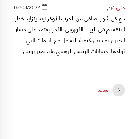
منى فرح
07/08/2022
مع كل شهر إضافي من الحرب الأوكرانية، يتزايد خطر
الانقسام في البيت الأوروبي. الأمر يعتمد على مسار
الصراع نفسه، وكيفية التعامل مع الأزمات التي
يُولّدها. حسابات الرئيس الروسي فلاديمير بوتين
تشير إلى أن أوروبا ستنكسر أولاً. "فالطريقة التي
تختبر بها الحرب دفاعاتها واقتصاداتها وأنظمة الطاقة
وديموقراطيتها هي الاختبار الأصعب في تاريخ
السابق
القارة"، بحسب تقرير ناتالي توكي في "الفورين
أفيرز".