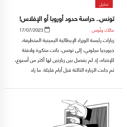
تحليل
تونس.. حراسة حدود أوروبا أو الإفلاس!
مالك ونّوس
17/07/2023
زيارات رئيسة الوزراء الإيطالية اليمينية المتطرفة،
جيورجيا ميلوني، إلى تونس، باتت متكررة ولافتة
للإنتباه، إذ لم يفصل بين زيارتين لها أكثر من أسبوع،
ثم جاءت الزيارة الثالثة قبل أيام قليلة. ما زاد
الاستغراب هو التوقيع المفاجئ بسرعته على مذكرة
تفاهم حول "الشراكة الاستراتيجية والشاملة بين
تونس والاتحاد الأوروبي".