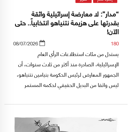
“مدار”: لا معارضة إسرائيلية واثقة
بقدرتها على هزيمة نتنياهو انتخابياً.. حتى
الآن!
08/07/2026
180
يستدل من مئات استطلاعات الرأي العام
الإسرائيلية، الصادرة منذ أكثر من ثلاث سنوات، أن
الجمهور المعارض لرئيس الحكومة بنيامين نتنياهو،
ليس واثقا من البديل الحقيقي لحكمه المستمر
بتواصل، تقريبا، منذ العام 2009؛ فعلى الرغم مما
يظهر في استطلاعات الرأي العام، حتى الآن، ليس
مضمونا أن نتنياهو سيخسر الحكم في انتخابات
تشرين الأول/أكتوبر المقبل، فمنذ الانتخابات الأخيرة،