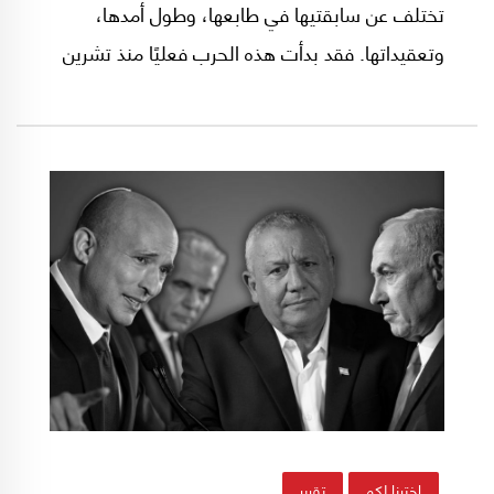
تختلف عن سابقتيها في طابعها، وطول أمدها،
وتعقيداتها. فقد بدأت هذه الحرب فعليًا منذ تشرين
الأول/أكتوبر 2023، تاريخ اندلاع "طوفان الأقصى"،
ومرّت بمراحل متعددة.
إخترنا لكم
تقرير