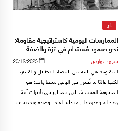
رأي
الممارسات اليومية كاستراتيجية مقاومة:
نحو صمود مُستدام في غزة والضفة
سجود عوايص
23/12/2025
المقاومة هي المسمى المضاد للاحتلال والقمع،
لكنها غالبًا ما تُختزل في الوعي بنمطٍ واحد؛ هو
المقاومة المسلحة، التي تتمظهر في تأثيرات آنية
وعاجلة، وقدرة على مبادلة العنف وصده وتحديه عبر
فعل مباشر، صداميّ وصاخب، مهما بدت نتائجه
قاصرة أمام بنية الاحتلال الشاملة، غير أنّ حصر