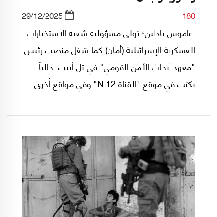
29/12/2025
180
عاموس يادلين؛ تولى مسؤولية شعبة الاستخبارات
العسكرية الإسرائيلية (أمان) كما شغل منصب رئيس
"معهد أبحاث الأمن القومي" في تل أبيب. حالياً
يكتب في موقع "القناة N 12" وفي مواقع أخرى.
في مقالته الأخيرة، يُسلّط الضوء على السيناريوهات
التي ستنتجها القمة الأميركية الإسرائيلية في
الساعات المقبلة.