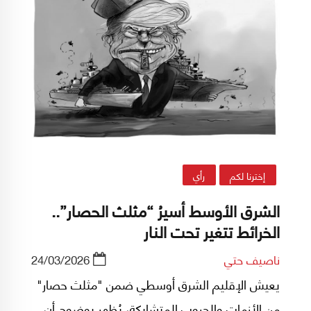
تناوبت 4 أحزاب معارضة على صدارة استطلاعات
الرأي العام، كمنافس رئيس لحزب الليكود، وزعيمه،
وخلال هذه الفترة، تلاشى أحد هذه الأحزاب، والثاني
في طريقه ليكون كتلة صغيرة، وربما هامشية.
إخترنا لكم
رأي
الشرق الأوسط أسيرُ “مثلث الحصار”..
الخرائط تتغير تحت النار
ناصيف حتي
24/03/2026
يعيش الإقليم الشرق أوسطي ضمن "مثلث حصار"
من الأزمات والحروب المتشابكة، يُظهر بوضوح أن