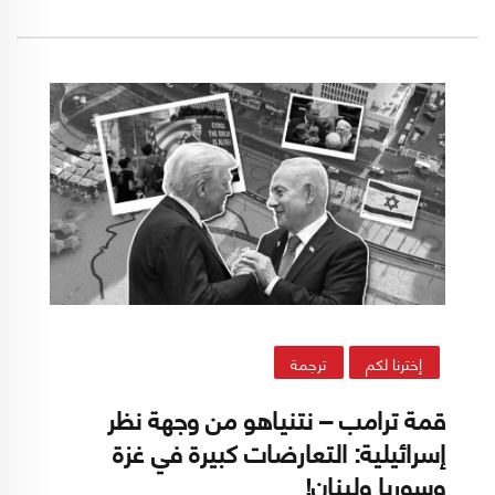
الثاني/يناير 2026، ويتناول محاور عديدة أبرزها
التهديدات والتحديات الأمنية والسياسية في
الساحات المختلفة، فضلاً عن استعراض منسوب
الثقة بالمستوى السياسي في إسرائيل. وهذا أبرز ما
تضمنه:
إخترنا لكم
ترجمة
قمة ترامب – نتنياهو من وجهة نظر
إسرائيلية: التعارضات كبيرة في غزة
وسوريا ولبنان!