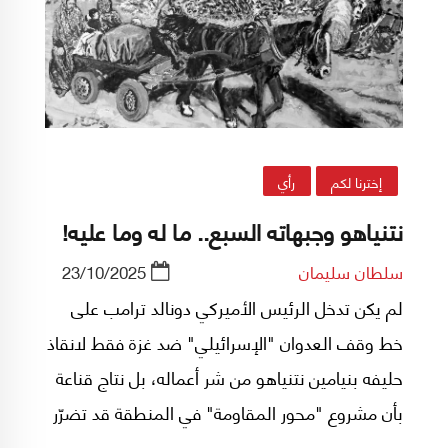
إخترنا لكم
رأي
نتنياهو وجبهاته السبع.. ما له وما عليه!
سلطان سليمان
23/10/2025
لم يكن تدخل الرئيس الأميركي دونالد ترامب على
خط وقف العدوان "الإسرائيلي" ضد غزة فقط لانقاذ
حليفه بنيامين نتنياهو من شر أعماله، بل نتاج قناعة
بأن مشروع "محور المقاومة" في المنطقة قد تضرّر
كثيراً ويحتاج إلى سنوات طويلة لترميم وضعه، وهذا