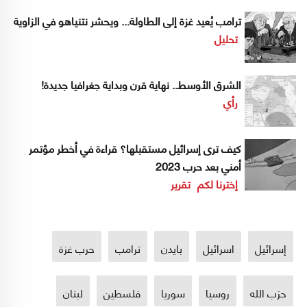
ترامب يُعيد غزة إلى الطاولة... ويحشر نتنياهو في الزاوية
تحليل
الشرق الأوسط.. نهاية قرن وبداية جغرافيا جديدة!
رأي
كيف ترى إسرائيل مستقبلها؟ قراءة في أخطر مؤتمر
أمني بعد حرب 2023
إخترنا لكم
تقرير
إسرائيل
اسرائيل
بايدن
ترامب
حرب غزة
حزب الله
روسيا
سوريا
فلسطين
لبنان