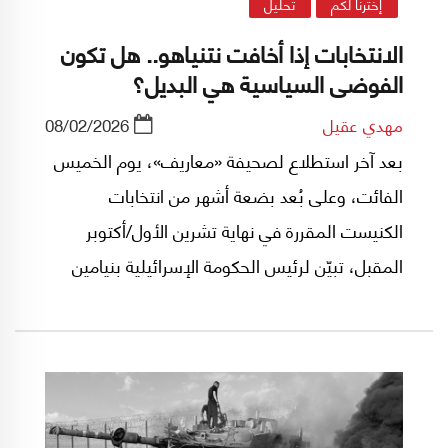
إخترنا لكم
تحليل
الانتخابات إذا أخافت نتنياهو.. هل تكون
الفوضى السياسية هي البديل؟
مهدي عقيل
08/02/2026
بعد آخر استطلاع لصحيفة «معاريف»، يوم الخميس
الفائت، وعلى بُعد بضعة أشهر من انتخابات
الكنيست المقررة في نهاية تشرين الأول/أكتوبر
المقبل، تبيّن لرئيس الحكومة الإسرائيلية بنيامين
نتنياهو أن عدد النواب الذي ستحصل عليه قائمة
حزب «الليكود»، وفقًا للاستطلاع المذكور
ولاستطلاعات سابقة، لا يُمكّنه من توفير ائتلاف
قادر على تشكيل الحكومة المقبلة، وهذا يعني أن
خوض الانتخابات على هذا النحو لا يخدم طموحه في