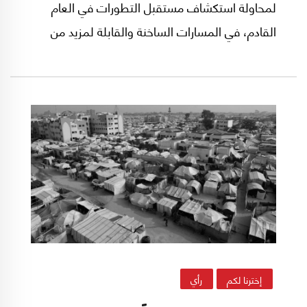
لمحاولة استكشاف مستقبل التطورات في العام
القادم، في المسارات الساخنة والقابلة لمزيد من
التسخين بدرجات وسرعات وأوقات مختلفة على
الجبهات المشتعلة والمترابطة بأشكال عديدة. وهي
المسارات التي تفصل بينها إسرائيل لأسباب تتعلق
برؤيتها الأيديولوجية (وبخاصة مع الحكومة الحالية)
والاستراتيجية ومصالحها الأمنية الأساسية والحيوية.
إخترنا لكم
رأي