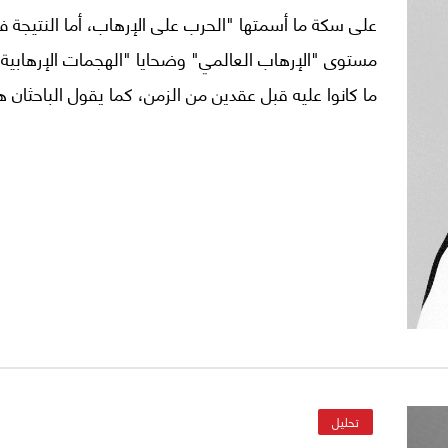
على سكة ما أسمتها "الحرب على الإرهاب، أما النتيجة فه
مستوى "الإرهاب العالمي" وضحايا "الهجمات الإرهابي
ما كانوا عليه قبل عقدين من الزمن، كما يقول الباحثان ها
(*) وميشال أوهانلون (**) في تقرير نشره موقع "فورين أف
بتاريخ 12 الحالي.
تحليل