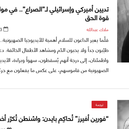
تديين أميركي وإسرائيلي لـ”الصراع”.. في مو
قوة الحق
ملاك عبدالله
3
قلّما يعير الداعون للسلام أهمية للأيديوجيا الصهيونية..
طيّبون جداً ولا يحبون الدّم ومشاهد الأطفال الخائفة. دع
واطمئنان، إلى درجة أنهم يُسقطون، سهواً وبراءة، الأيدي
الصهيونية من قاموسهم، على عكس ما يفعلون مع حر
المقاومة، وجُلّ من لا يسهو طبعاً!
ترجمة
“فورين أفيرز” تُحاكِم بايدن: واشنطن تُكرّر أخ