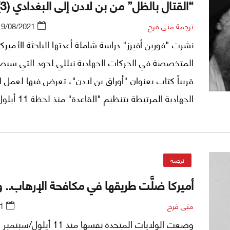
“القتال بالظل” من بن لادن إلى البغدادي (3)
ترجمة منى فرح
19/08/2021
نشرت "فورين أفيرز" دراسة شاملة أعدتها الباحثة الأميركي
المتخصصة في الحركات الجهادية نيللي لحود التي سيصد
قريباً كتاب بعنوان "أوراق بن لادن"، تعرض فيها لعمل 
الجهادية المرتبطة بتنظيم "القاعدة" منذ لحظة 1
(سبتمبر) 2001 حتى يومنا هذا. في ما يلي الجزء الثالث
من هذه الدراسة:
ترجمة
أميركا ضلَّت طريقها في مكافحة الإرهاب..
منى فرح
1