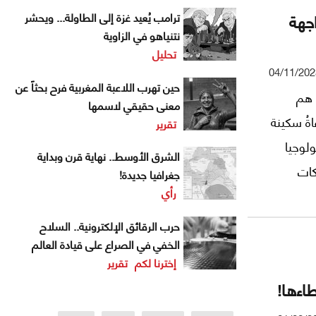
اجهة
ترامب يُعيد غزة إلى الطاولة... ويحشر
نتنياهو في الزاوية
تحليل
04/11/202
حين تهرب اللاعبة المغربية فرح بحثاً عن
 هم
معنى حقيقي لاسمها
اةُ سكينة
تقرير
ولوجيا
الشرق الأوسط.. نهاية قرن وبداية
كات
جغرافيا جديدة!
رأي
حرب الرقائق الإلكترونية.. السلاح
الخفي في الصراع على قيادة العالم
إخترنا لكم
تقرير
طاءها!