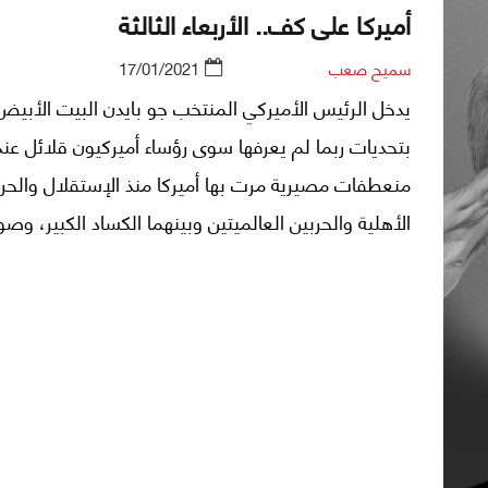
أميركا على كف.. الأربعاء الثالثة
سميح صعب
17/01/2021
يدخل الرئيس الأميركي المنتخب جو بايدن البيت الأبيض،
بتحديات ربما لم يعرفها سوى رؤساء أميركيون قلائل عند
منعطفات مصيرية مرت بها أميركا منذ الإستقلال والح
الأهلية والحربين العالميتين وبينهما الكساد الكبير، وصول
هجمات 11 أيلول/ سبتمبر 2001، والحربين على أفغ
والعراق.