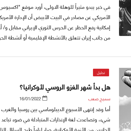
في خبر يبدو مثيراً للوهلة الاولی، أورد موقع "اكسيوس
الأمريكي عن مصادر في البيت الأبيض أن الإدارة الأمري
إمكانية رفع الحظر عن الحرس الثوري الإيراني مقابل و/ 
من جانب إيران تتعلق بالأنشطة الإقليمية أو أنشطة ال
الثوري الأخری.
تحليل
هل بدأ شهر الغزو الروسي لأوكرانيا؟
سميح صعب
16/01/2022
أما وقد إنتهى الأسبوع الديبلوماسي بين روسيا والغرب إ
شيء، وتصاعدت لغة الإنذارات المتبادلة في ضوء تباعد
الجانبين من الأزمة الأوكرانية، صار لزاماً طرح السؤال التا