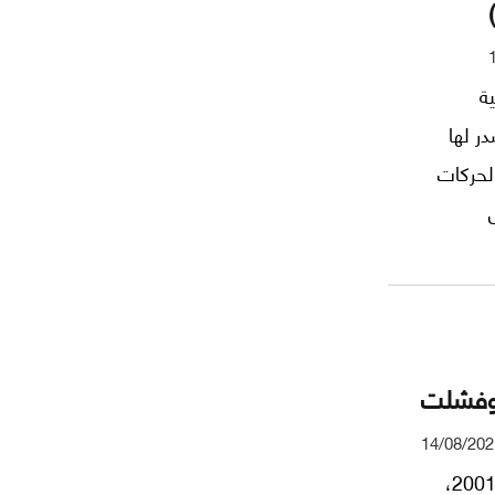
ة
ر لها
الحركات
1 أيلول
 والأخير
 وفشلت
14/08/202
وضعت الولايات المتحدة نفسها منذ 11 أيلول/سبتمبر 2001،