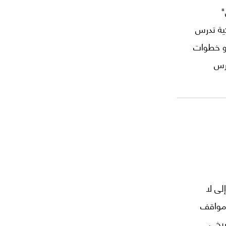
"
كية تدرس
أو خطوات
حرس
لى لا
 مواقف
ريخي