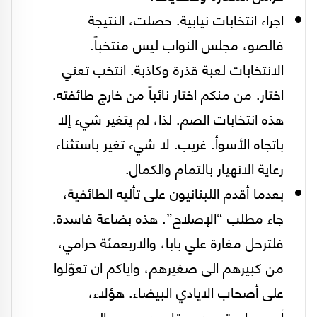
اجراء انتخابات نيابية. حصلت، النتيجة
فالصو، مجلس النواب ليس منتخباً.
الانتخابات لعبة قذرة وكاذبة. انتخب تعني
اختار. من منكم اختار نائباً من خارج طائفته.
هذه انتخابات الصم. لذا، لم يتغير شيء إلا
باتجاه الأسوأ. غريب. لا شيء تغير باستثناء
رعاية الانهيار بالتمام والكمال.
بعدما أقدم اللبنانيون على تأليه الطائفية،
جاء مطلب “الإصلاح”. هذه بضاعة فاسدة.
فلترحل مغارة علي بابا، والاربعمئة حرامي،
من كبيرهم الى صغيرهم، واياكم ان تعوّلوا
على أصحاب الايادي البيضاء. هؤلاء،
أصبحوا مقيدين بمقاعدهم ومصالحهم،