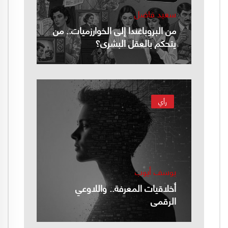
سعيد فاضل
من البروباغندا إلى الخوارزميات.. من
يتحكم بالعقل البشري؟
رأي
يوسف أيوب
أخلاقيات المعرفة.. واللاوعي
الرقمي