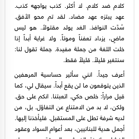
كلام ضد كلام. لا أكثر. كذب يواجهه كذب.
عهد يبتزه عهد مضاد. لقد تم محو الأفق.
سُدَّت النوافذ. الغد يولد مقتولاً. هو ليس
ماضٍ، يزداد تعفناً وموتاً. ولا غرابة أبداً إذا
خلت اللغة من جملة مفيدة. جملة تقول لنا:
سنتغير قليلاً. قليلاً فقط.
أعرف جيداً. انني سأثير حساسية المرهفين
الذين يتوقعون ما لن يقع أبداً. سيقال لي، كما
قيل مراراً: خلص حكي. اتعبتنا. انكم على حق.
ولكن، لا بد من الامتناع عن التفاؤل. بل، من
لديه شرفة تطل على المستقبل. فليأخذنا إليها.
أجمل هدية للبنانيين، بعد أعوام السواد وعقود
الفشل وازمنة الفحش والسرقة و.. هو ان