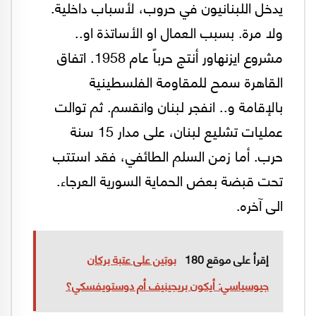
يدخل اللبنانيون في حروب، لأسباب داخلية.
ولا مرة. بسبب العمال او الأساتذة او..
مشروع ايزنهاور أنتج حرباً عام 1958. اتفاق
القاهرة سمح للمقاومة الفلسطينية
بالإقامة و.. انفجر لبنان وانقسم. ثم توالت
عمليات تشليع لبنان، على مدار 15 سنة
حرب. أما زمن السلم الطائفي، فقد استتب
تحت قبضة بعض الحماية السورية العرجاء.
الى آخره.
إقرأ على موقع 180
بوتين على عتبة بركان
جيوسياسي: أيكون بريجينيف أم دوستويفسكي؟