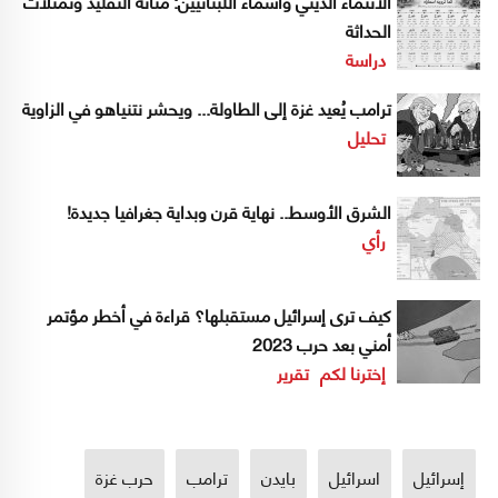
الانتماء الديني وأسماء اللبنانيين: متانة التقليد وتمثّلات
الحداثة
دراسة
ترامب يُعيد غزة إلى الطاولة... ويحشر نتنياهو في الزاوية
تحليل
الشرق الأوسط.. نهاية قرن وبداية جغرافيا جديدة!
رأي
كيف ترى إسرائيل مستقبلها؟ قراءة في أخطر مؤتمر
أمني بعد حرب 2023
إخترنا لكم
تقرير
إسرائيل
اسرائيل
بايدن
ترامب
حرب غزة