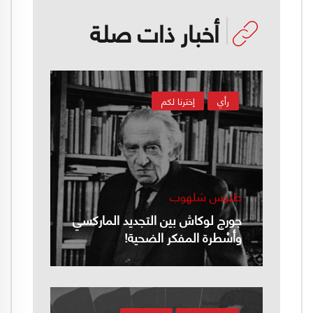
أخبار ذات صلة
رأي
إخترنا لكم
طنوس شلهوب
جورج لوكاش بين التجديد الماركسي
وأسْطرة المفكر الضحية!