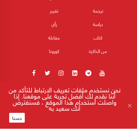
ترجمة
تقرير
دراسة
رأي
كتاب
مقابلة
من الذاكرة
كورونا
نحن نستخدم ملفات تعريف الارتباط للتأكد من
180POST جميع الحقوق محفوظة 2026
أننا نقدم لك أفضل تجربة على موقعنا. إذا
واصلت استخدام هذا الموقع ، فسنفترض
أنك سعيد به
جدعون ليفي: إسرائيل على أعتاب كارثة تاريخية!
إقرأ على موقع 180
حسنا