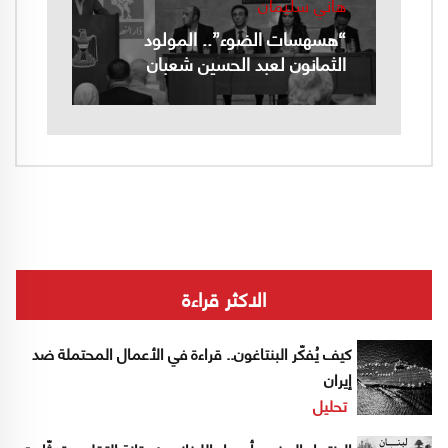
هاني سليمان
“هسهسات الضوء”.. المولود
الثمانون لعبد الحسين شعبان
الاكثر قراءة
كيف يُفكّر البنتاغون.. قراءة في الأعمال المحتملة ضد
إيران
تحليل