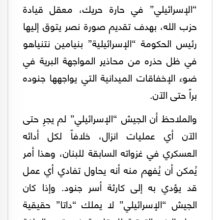
“الإسرائيلي” في حارة حريك، معقل قيادة
حزب الله، بهدف تقديم صورة نصر يتوق إليها
رئيس الحكومة “الإسرائيلية” بنيامين نتنياهو
في ظل حذره من محاذير المواجهة البرية في
ضوء الإخفاقات الميدانية التي يواجهها جنوده
براً حتى الآن.
والملاحظ أن الجيش “الإسرائيلي” لم يجرِ حتى
الآن أي عمليات انزال، خلافاً لكل أدائه
العسكري في غزواته السابقة للبنان، وهذا أمر
يُمكن أن يُفهم منه أنه يحاول تفادي أي عمل
قد يؤدي به إلى كارثة أسر جنود. وإذا كان
الجيش “الإسرائيلي” لا يملك “داتا” حقيقية