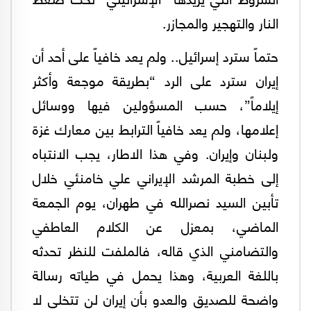
النار والتهجير والمجازر.
حتماً سترد إسرائيل.. ولم يعد خافياً على أحد أن
إيران سترد على الرد “بطريقة موجعة وأكثر
إيلاماً”، حسب المسؤولين فيها ووسائل
إعلامها، ولم يعد خافياً الترابط بين معارك غزة
ولبنان وإيران. وفي هذا الاطار، يجب الانتباه
إلى خطبة المرشد الإيراني علي خامنئي خلال
تأبين السيد نصرالله في طهران، يوم الجمعة
الماضي، بمعزل عن الكلام العاطفي
والتضامني الذي قاله، فالملفت للنظر تحدثه
باللغة العربية، وهذا يحمل في طياته رسالة
واضحة للصديق والعدو بأن إيران لن تتخلى لا