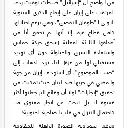
من الواضح ان “إسرائيل” ضبطت توقيت ردها
المرتقب على إيران على إيقاع الذكرى السنوية
الاولى لـ”طوفان الاقصى”، وهي برغم احتلالها
كامل قطاع غزة، إلا أنها لم تحقق أياً من
أهدافها الثلاثة المعلنة (سحق حركة حماس
واستعادة الاسرى والحيلولة دون أي تهديد
مستقبلي لها من غزة). لذا، تريد الذهاب إلى
“صلب الموضوع”، أي استهداف إيران من جهة
والمضي في حربها ضد لبنان حيث تمكنت من
تحقيق “إنجازات” لولا أن وقائع البر جعلتها أكثر
قسوة لا بل تبحث عن انجاز معنوي ما،
كاحتمال الانزال في قلب الضاحية الجنوبية!
وبرغم سوداوية الصورة الراهنة للمقاومة