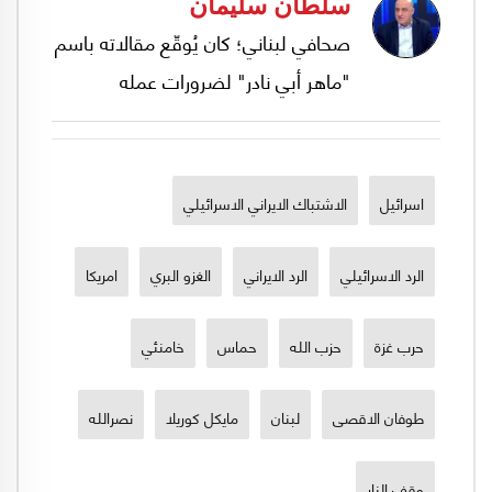
سلطان سليمان
صحافي لبناني؛ كان يُوقّع مقالاته باسم
"ماهر أبي نادر" لضرورات عمله
اسرائيل
الاشتباك الايراني الاسرائيلي
الرد الاسرائيلي
الرد الايراني
الغزو البري
امريكا
حرب غزة
حزب الله
حماس
خامنئي
طوفان الاقصى
لبنان
مايكل كوريلا
نصرالله
وقف النار