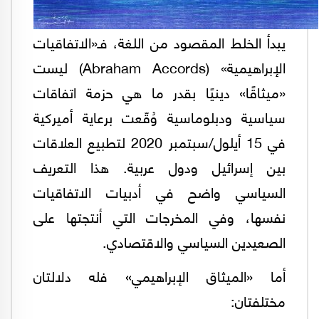
يبدأ الخلط المقصود من اللغة، فـ«الاتفاقيات
الإبراهيمية» (Abraham Accords) ليست
«ميثاقًا» دينيًا بقدر ما هي حزمة اتفاقات
سياسية ودبلوماسية وُقّعت برعاية أميركية
في 15 أيلول/سبتمبر 2020 لتطبيع العلاقات
بين إسرائيل ودول عربية. هذا التعريف
السياسي واضح في أدبيات الاتفاقيات
نفسها، وفي المخرجات التي أنتجتها على
الصعيدين السياسي والاقتصادي.
أما «الميثاق الإبراهيمي» فله دلالتان
مختلفتان: