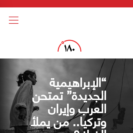
“الإبراهيمية
الجديدة” تمتحن
العرب وإيران
وتركيا.. من يملأ