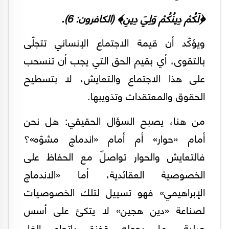
﴿لَكُمْ دِينُكُمْ وَلِيَ دِينِ﴾ (الكافرون: 6).
ويؤكّد أن قيمة الاجتماع الإنساني تتجلّى
بالتقوى، أي بقيم الحق التي يجب أن تنسحب
على هذا الاجتماع والتعايش، لا بتسطيح
الحقوق والمعتقدات وتذويبها.
من هنا، يصبح السؤال الحقيقي: هل نحن
أمام «حوار» أم أمام «اندماج مشوّه»؟
فالتعايش والحوار تواصلٌ مع الحفاظ على
الخصوصية العقائدية، أما «الاندماج
الإبراهيمي» فهو تسييل لتلك الخصوصيات
لصناعة «دين هجين» لا يتكئ على أسس
صلبة، ما يجعله قفزة باتجاه إلغاء