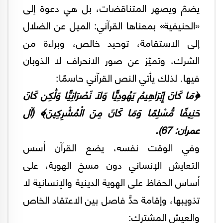
يضمّ ويصهر المتناقضات، بل هي دعوة إلى
«الحنيفية» بمعناها القرآني: الميل عن الضلال
إلى الاستقامة، توحيد خالص، وبراءة من
الشرك، وتميّز عن صور الانحراف لا الذوبان
فيها. لذلك يأتي النص القرآني حاسمًا:
﴿مَا كَانَ إِبْرَاهِيمُ يَهُودِيًّا وَلَا نَصْرَانِيًّا وَلَٰكِن كَانَ
حَنِيفًا مُّسْلِمًا وَمَا كَانَ مِنَ الْمُشْرِكِينَ﴾ (آل
عمران: 67).
وفي الوقت نفسه، يضع القرآن أسس
التعايش الإنساني دون مسخ الهوية، على
أساس الحفاظ على الهوية الدينية والإنسانية لا
تذويبها، وإقامة حدٍّ فاصل بين الاعتقاد الخاص
والعيش المشترك: