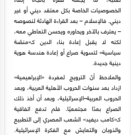
الخصوصيات الخاصة بكل معتقد ديني أو غير
ديني. فالإسلام – بعد القراءة الهادئة لنصوصه
– يعترف بالآخر ويحاوره ويحسن التعاطي معه،
لكنه لا يقبل إعادة بناء الدين كـ«منصّة
سياسية» لتسوية صراع أو إعادة هندسة هوية
دينية جديدة.
والملاحظ أنّ الترويج لمفردة «الإبراهيمية»
ازداد بعد سنوات الحروب الأهلية العربية، وبعد
الحروب العربية–الإسرائيلية، وبعد أن أخذ ذلك
الصراع بعدًا مجتمعيًا. فلم تدفع اتفاقية
كـ«كامب ديفيد» الشعب المصري إلى التطبيع
والذوبان والتعايش مع الفكرة الإسرائيلية.