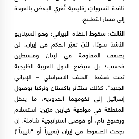
نافذة لتسوياتٍ إقليمية تُغري البعض بالعودة
إلى مسار التطبيع.
الثالث
؛ سقوط النظام الإيراني؛ وهو السيناريو
الأشدّ سوءًا، لأنّ تغيّر الحكم في إيران، لن
يضعف المقاومة في لبنان وفلسطين
فحسب؛ بل سيضع الدول العربية الخليجية
تحت ضغط “الحلف الاسرائيلي – الإيراني
الجديد”. كذلك ستتأثر باكستان وتركيا بوصول
إسرائيل إلى تخومهما الحدودية، ما يدخل
المنطقة في مواجهة خيارين مرّين: استسلام
ورضوخ تام، أو فوضى استراتيجية شاملة. إن
نجحت الضغوط في إيران (تغييراً أو “تلييناً”)