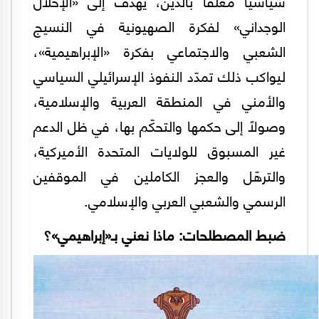
سياسيًا مغلّفًا بالدين، يهدف إلى «الإحلال
الوجداني» لفكرة الصهيونية في النسيج
الشعبي والاجتماعي بفكرة «الإبراهيمية»،
ليواكب ذلك تمدّد النفوذ الإسرائيلي السياسي
والأمني في المنطقة العربية والإسلامية،
وصولًا إلى حكمها والتحكّم بها، في ظل الدعم
غير المسبوق للولايات المتحدة الأميركية،
والترهّل والعجز الكاملين في الموقفين
الرسمي والشعبي العربي والإسلامي.
ضبط المصطلحات: ماذا نعني بـ«إبراهيمي»؟