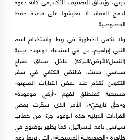
ديني، ويُساق التصنيف الأكاديمي كأنه دعوة
لدمج العقائد لا تعايشها على قاعدة حفظ
الخصوصية.
ولا تكمن الخطورة في ربط واستخدام اسم
النبي إبراهيم، بل في استدعاء «وعود» دينية
(النسل/الأرض/البركة) داخل سياق صراعٍ
سياسي حديث. فالنصّ الكتابي في سفر
التكوين يُقدَّم عند بعض التيارات الصهيو-
مسيحية كمنطلق لفهم «أرضٍ موعودة»
و«حقٍّ تاريخيّ»، الأمر الذي سخّرت بعض
القراءات الدينية هذه الوعود جزءًا من خطاب
سياسي داعم لإسرائيل، كما يظهر بوضوح في
ظاهرة «الصهيونية المسيحية»، التي تربط دعم