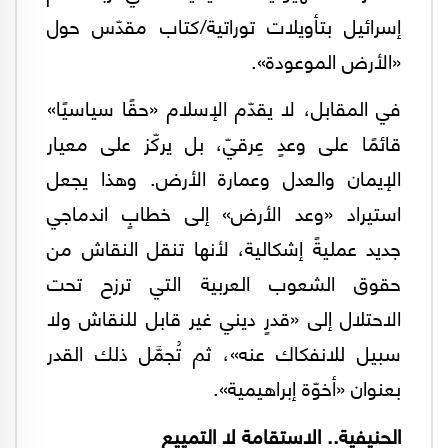
إسرائيل بتأويلات توراتية/كتاب مقدّس حول
«الأرض الموعودة».
في المقابل، لا يقدّم الإسلام «حقًا سياسيًا»
قائمًا على وعدٍ عِرقيّ، بل يركّز على معيار
الإيمان والعدل وعمارة الأرض. وهذا يجعل
استيراد «وعد الأرض» إلى خطابٍ اندماجي
جديد عمليةً إشكالية، لأنها تنقل النقاش من
حقوق الشعوب العربية التي ترزح تحت
الاحتلال إلى «قدرٍ ديني غير قابل للنقاش ولا
سبيل للانفكاك عنه»، ثم تُجمَّل ذلك القدر
بعنوان «أخوّة إبراهيمية».
الحنيفية.. الاستقامة لا التمييع