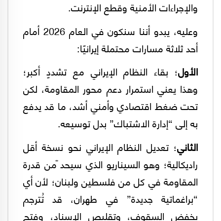
والإجراءات الأمنية وقطع الإنترنت.
وعليه، يبدو أننا سنكون في العام 2026 أمام
أحد ثلاثة مسارات محتملة إيرانيًا:
الأول
؛ بقاء النظام الإيراني مع تشددٍ أكبر؛
وهذا يعني استمرار دعم محور المقاومة، لكن
تحت ضغط اقتصادي وأمني أشد، ما قد يدفع
به إلى “إدارة الاشتباك” بدل توسيعه.
الثاني
؛ تعديل النظام الإيراني نحو نسخة أقل
راديكالية؛ وهو السيناريو الذي سيحد ّمن قدرة
المقاومة في كل من فلسطين ولبنان؛ لأن أي
“براغماتية جديدة” في طهران، قد تُترجم
بخفض السقوف، وتقليص الإسناد، وفتح