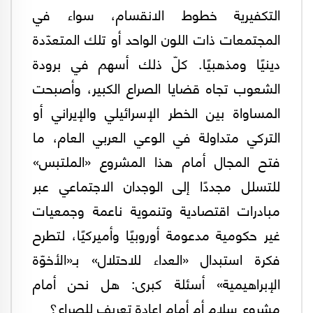
التكفيرية خطوط الانقسام، سواء في
المجتمعات ذات اللون الواحد أو تلك المتعدّدة
دينيًا ومذهبيًا. كلّ ذلك أسهم في برودة
الشعوب تجاه قضايا الصراع الكبير، وأصبحت
المساواة بين الخطر الإسرائيلي والإيراني أو
التركي متداولة في الوعي العربي العام، ما
فتح المجال أمام هذا المشروع «الملتبس»
للتسلل مجددًا إلى الوجدان الاجتماعي عبر
مبادرات اقتصادية وتنموية ناعمة وجمعيات
غير حكومية مدعومة أوروبيًا وأميركيًا، لتطرح
فكرة استبدال «العداء للاحتلال» بـ«الأخوّة
الإبراهيمية» أسئلة كبرى: هل نحن أمام
مشروع سلام أم أمام إعادة تعريف للصراع؟