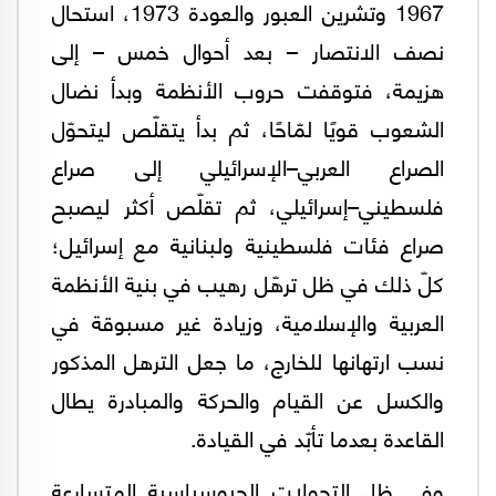
1967 وتشرين العبور والعودة 1973، استحال
نصف الانتصار – بعد أحوال خمس – إلى
هزيمة، فتوقفت حروب الأنظمة وبدأ نضال
الشعوب قويًا لمّاحًا، ثم بدأ يتقلّص ليتحوّل
الصراع العربي–الإسرائيلي إلى صراع
فلسطيني–إسرائيلي، ثم تقلّص أكثر ليصبح
صراع فئات فلسطينية ولبنانية مع إسرائيل؛
كلّ ذلك في ظل ترهّل رهيب في بنية الأنظمة
العربية والإسلامية، وزيادة غير مسبوقة في
نسب ارتهانها للخارج، ما جعل الترهل المذكور
والكسل عن القيام والحركة والمبادرة يطال
القاعدة بعدما تأبّد في القيادة.
وفي ظل التحولات الجيوسياسية المتسارعة