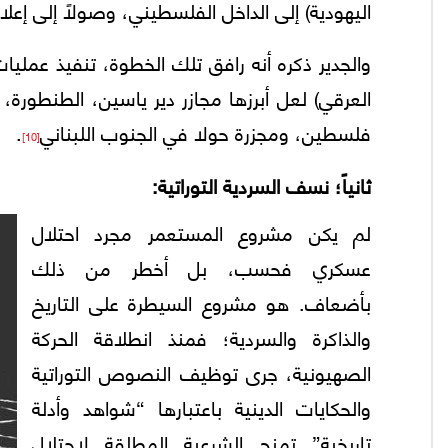
اليهودية) إلى الداخل الفلسطيني، وصولاً إلى إعلان (
والجدير ذكره أنه رافق تلك الخطوة، تنفيذ عمليا
العرقي) لعل أبرزها مجازر دير ياسين، الطنطورة،
فلسطين، ومجزرة حولا في الجنوب اللبناني
.
[10]
ثانياً؛ نسف السردية التوراتية:
لم يكن مشروع المستعمر مجرد احتلال
عسكري فحسب، بل أخطر من ذلك
بأضعاف. هو مشروع السيطرة على التاريخ
والذاكرة والسردية؛ فمنذ انطلاقة الحركة
الصهيونية، جرى توظيف النصوص التوراتية
والحكايات الدينية باعتبارها “شواهد وأدلة
تاريخية” تمنح الشرعية المطلقة لاحتلال