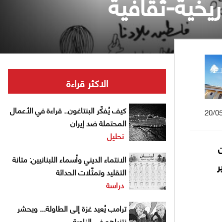
يخية-ثقافية
الاكثر قراءة
كيف يُفكّر البنتاغون.. قراءة في الأعمال
20/0
المحتملة ضد إيران
تحليل
يان
الانتماء الديني وأسماء اللبنانيين: متانة
ر
التقليد وتمثّلات الحداثة
دراسة
ترامب يُعيد غزة إلى الطاولة... ويحشر
نتنياهو في الزاوية