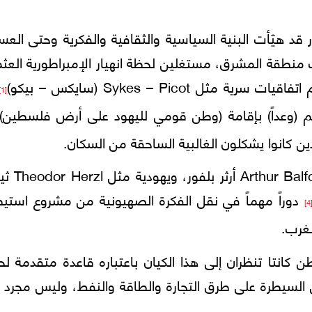
 هيّأت البنية السياسية والثقافية والفكرية وحتى العس
منطقة المشرق، مستغلين لحظة انهيار الإمبراطورية العثم
 Sykes – Picot (سايكس – بيكو)
[1]
 (وعداً) بإقامة (وطن قومي لليهود على أرض فلسطين)
 كانوا يشكلون الغالبية الساحقة من السكان.
وقد لعبت شخصيات سياسية بريطانية مثل 
دوراً مهماً في نقل الفكرة الصهيونية من مشروع استيط
[4
غرب.
انتا تنظران إلى هذا الكيان باعتباره قاعدة متقدمة لح
السيطرة على طرق التجارة والطاقة والنفط، وليس مجرد م