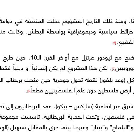
نا، ومنذ ذلك التاريخ المشؤوم دخلت المنطقة في دوامة
رسم خرائط سياسية وديموغرافية بواسطة البطش. وكانت من
لفظيع.
[6]
بدأت ملامح المشروع الصهيوني السياسي تتوضح مع ثيودور هرتزل مع أواخر ال
وروبيين
. لكن هذا المشروع لم يكن إنسانياً أو دينياً فقط
[7]
كل (وعد بلفور) نقطة تحول جوهرية حين منحت بريطانيا ال
لى أرض فلسطين دون علم الفلسطينيين قطعاً
.
[8]
رق عبر اتفاقية (سايكس – بيكو)، عمد البريطانيون إلى ت
) في فلسطين، وتحت الحماية البريطانية، تأسست مجموعة
”البلماح” و”بيتار” وغيرها بينما جرى بالمقابل تسهيل (اله