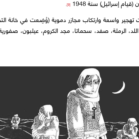
قيام إسرائيل) سنة 1948
.
[9]
ت تهجير واسعة وارتكاب مجازر دموية (وُضِعت في خانة الت
 اللد، الرملة، صفد، سحماتا، مجد الكروم، عيلبون، صفوري