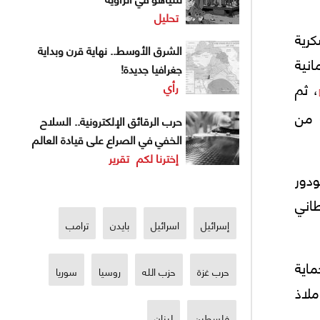
تحليل
كرية
الشرق الأوسط.. نهاية قرن وبداية
انية
جغرافيا جديدة!
، ثم
رأي
 من
حرب الرقائق الإلكترونية.. السلاح
الخفي في الصراع على قيادة العالم
إخترنا لكم
تقرير
Arthur Balfour أرثر بلفور، ويهودية مثل Theodor Herzl ثيودور
اني
إسرائيل
اسرائيل
بايدن
ترامب
ماية
حرب غزة
حزب الله
روسيا
سوريا
لاذ
فلسطين
لبنان