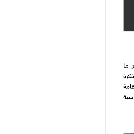
ن ما
فكرة
امة
اسية