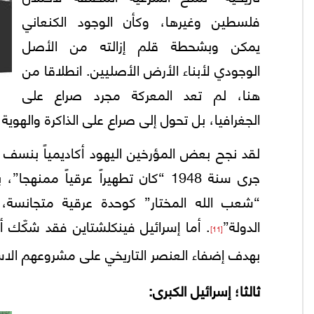
فلسطين وغيرها، وكأن الوجود الكنعاني
يمكن وبشحطة قلم إزالته من الأصل
الوجودي لأبناء الأرض الأصليين. انطلاقا من
هنا، لم تعد المعركة مجرد صراع على
الجغرافيا، بل تحول إلى صراع على الذاكرة والهوية 
لقد نجح بعض المؤرخين اليهود أكاديمياً بنسف الرو
جرى سنة 1948 “كان تطهيراً عرقيا
“شعب الله المختار” كوحدة عرقية متجانسة، و
الدولة”
. أما إسرائيل فينكلشتاين فقد شكّك أيض
[11]
بهدف إضفاء العنصر التاريخي على مشروعهم الاس
ثالثا؛ إسرائيل الكبرى: