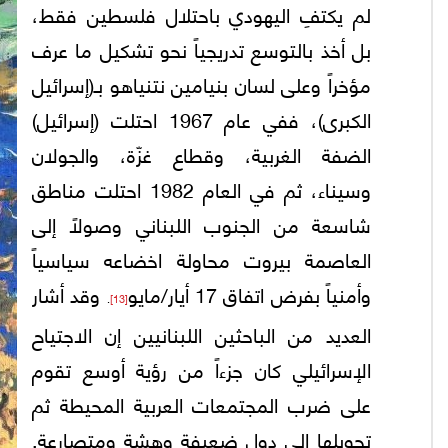
لم يكتفِ اليهودي باحتلال فلسطين فقط،
بل أخذ بالتوسع تدريجياً نحو تشكيل ما عرف
مؤخراً وعلى لسان بنيامين نتنياهو بـ(إسرائيل
الكبرى)، ففي عام 1967 احتلت (إسرائيل)
الضفة الغربية، وقطاع غزّة، والجولان
وسيناء، ثم في العام 1982 احتلت مناطق
شاسعة من الجنوب اللبناني وصولاً إلى
العاصمة بيروت محاولة اخضاعه سياسياً
وأمنياً بفرض اتفاق 17 أيار/مايو
وقد أشار
.
[13]
العديد من الباحثين اللبنانيين إن الاجتياح
الإسرائيلي كان جزءاً من رؤية أوسع تقوم
على ضرب المجتمعات العربية المحيطة ثم
تحويلها إلى دول ضعيفة وهشة ومتصارعة.