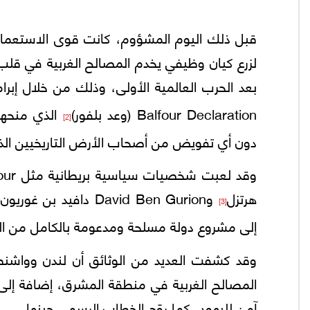
قبل ذلك اليوم المشؤوم، كانت قوى الاستعمار قد
لزرع كيان وظيفي يخدم المصالح الغربية في قلب 
بعد الحرب العالمية الأولى، وذلك من خلال إبرام اتفاقيات سرية مثل
Balfour Declaration (وعد بلفور)
الذي منحهم
[2]
دون أي تفويض من أصحاب الأرض التاريخيين الذين
هرتزل
وDavid Ben Gurion دافيد بن غوريون
]
[3]
إلى مشروع دولة مسلحة ومدعومة بالكامل من ال
وقد كشفت العديد من الوثائق أن لندن وواشنطن ك
المصالح الغربية في منطقة المشرق، إضافة إلى 
آمن لليهود، كما روّج الخطاب الرسمي حينها.