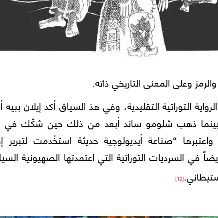
والرمز وعلى المعنى التاريخي ذاته.
اية التوراتية التقليدية، وفي هذ السياق أكد إيلان ببيه أ
ً ممنهجا”، بينما ذهب شلومو ساند أبعد من ذلك حين شكّك في 
اعتبرها “صناعة أيديولوجية حديثة استخُدمت لتبرير إق
اً في السرديات التوراتية التي اعتمدتها الصهيونية السي
تيطاني.
[12]