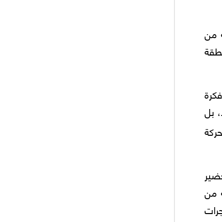
 من
طقة
قرن الـ19، حين طرح فكرة
، بل
حركة
حضير
 من
جرات