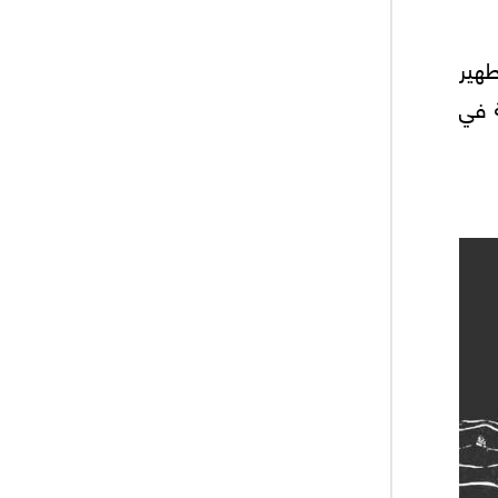
طهير
ة في