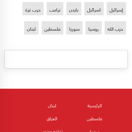
إسرائيل
اسرائيل
بايدن
ترامب
حرب غزة
حزب الله
روسيا
سوريا
فلسطين
لبنان
الرئيسية
لبنان
فلسطين
العراق
سوريا
ثقافه وفنون