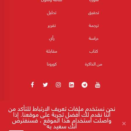
تحقيق
تحليل
ترجمة
تقرير
دراسة
رأي
كتاب
مقابلة
من الذاكرة
كورونا
180POST جميع الحقوق محفوظة 2026
نحن نستخدم ملفات تعريف الارتباط للتأكد من
أننا نقدم لك أفضل تجربة على موقعنا. إذا
واصلت استخدام هذا الموقع ، فسنفترض
أنك سعيد به
إقرأ على موقع 180
"الاتفاق الإطاري" تحت المجهر.. قراءة سياسية