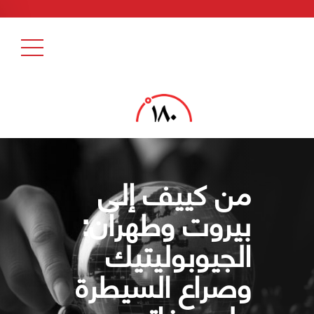
من كييف إلى
بيروت وطهران:
الجيوبوليتيك
وصراع السيطرة