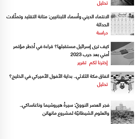
تحليل
الانتماء الديني وأسماء اللبنانيين: متانة التقليد وتمثّلات
الحداثة
دراسة
كيف ترى إسرائيل مستقبلها؟ قراءة في أخطر مؤتمر
أمني بعد حرب 2023
إخترنا لكم
تقرير
اتفاق مكة الثلاثي.. بداية الأفول الأميركي في الخليج؟
تحليل
فجر العصر النوويّ: سيرةُ هيروشيما وناغاساكي..
والعلوم الشيطانيّة لمشروع مانهاتن