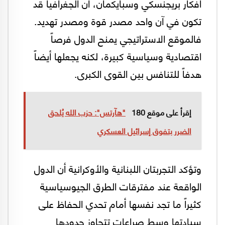
أفكار بريجنسكي وسبايكمان، أن الجغرافيا قد
تكون في آن واحد مصدر قوة ومصدر تهديد.
فالموقع الاستراتيجي يمنح الدول فرصاً
اقتصادية وسياسية كبيرة، لكنه يجعلها أيضاً
هدفاً للتنافس بين القوى الكبرى.
إقرأ على موقع 180
"هآرتس": حزب الله يُلحق
الضرر بتفوق إسرائيل العسكري
وتؤكد التجربتان اللبنانية والأوكرانية أن الدول
الواقعة عند مفترقات الطرق الجيوسياسية
كثيراً ما تجد نفسها أمام تحدي الحفاظ على
سيادتها وسط صراعات تتجاوز حدودها