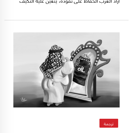
أراد الغرب الحفاظ على نفوذه، يتعين عليه التكيف
مع ما يُرجح أن يكون "واقعاً سياسياً مُستداماً"،
بحسب كريستوفر ساباتيني، من معهد "تشاتام
هاوس"(*).
ترجمة