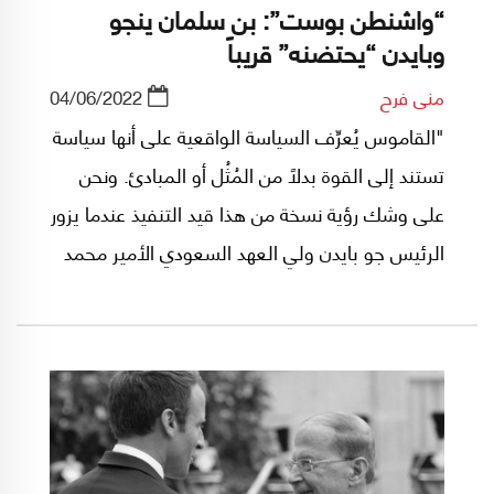
“واشنطن بوست”: بن سلمان ينجو
وبايدن “يحتضنه” قريباً
منى فرح
04/06/2022
"القاموس يُعرِّف السياسة الواقعية على أنها سياسة
تستند إلى القوة بدلاً من المُثُل أو المبادئ. ونحن
على وشك رؤية نسخة من هذا قيد التنفيذ عندما يزور
الرئيس جو بايدن ولي العهد السعودي الأمير محمد
بن سلمان". بهذه المقولة افتتح المعلق الأميركي
ديفيد إغناثيوس مقالته في صحيفة "واشنطن
بوست" وتناول فيها زيارة الرئيس الأميركي المرتقبة
إلى الرياض. وهذا نصها المترجم: