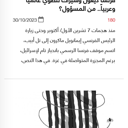
وعربياً.. من المسؤول؟
30/10/2023
180
منذ هجمات 7 تشرين الأول/ أكتوبر وحتى زيارة
الرئيس الفرنسي إيمانويل ماكرون إلى تل أبيب،
اتسم موقف فرنسا الرسمي بانحياز تام لإسرائيل،
برغم المجزرة المتواصلة في غزة. في هذا النص،
الذي نشره موقع "أوريان 21" بالفرنسية للكاتب
إروان دافو(*) وترجمته ندى يافي إلى العربية، تحليل
لسياسة فرنسا في الشرق الأوسط خلال السنوات
الأخيرة، لا سيما تجاه القضية الفلسطينية، وتراجع
دور باريس كفاعل دبلوماسي على الساحة العالمية.
الأمر الذي يثير غضب دبلوماسيي وزارة الخارجية