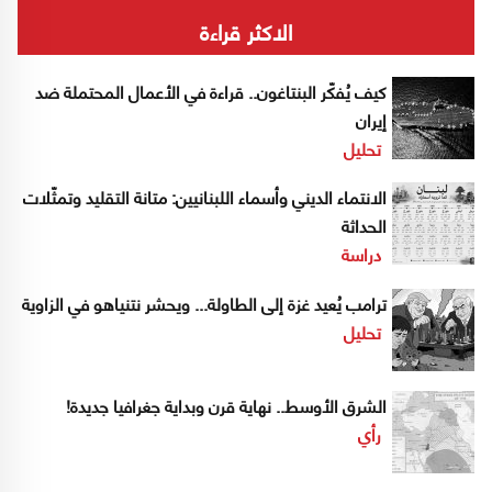
الاكثر قراءة
كيف يُفكّر البنتاغون.. قراءة في الأعمال المحتملة ضد
إيران
تحليل
الانتماء الديني وأسماء اللبنانيين: متانة التقليد وتمثّلات
الحداثة
دراسة
ترامب يُعيد غزة إلى الطاولة... ويحشر نتنياهو في الزاوية
تحليل
الشرق الأوسط.. نهاية قرن وبداية جغرافيا جديدة!
رأي