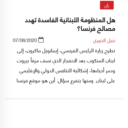
رأي
هل المنظومة اللبنانية الفاسدة تهدد
مصالح فرنسا؟
نبيل الخوري
07/08/2020
تطرح زيارة الرئيس الفرنسي، إيمانويل ماكرون، إلى
لبنان المنكوب بعد الانفجار الذي نسف مرفأ بيروت
ودمر أحياءها، إشكالية التنافس الدولي والإقليمي
على لبنان. ومنها يتفرع سؤال: أين هو موقع فرنسا
على حلبة هذا التنافس، وما هي مصالحها الآنية
والاستراتيجية؟ وهذا ما يطرح بدوره إشكالية العلاقة
بين فرنسا ولبنان، وكذلك بينها وبين المنظومة
السياسية اللبنانية. بالطبع، معالجة هذه الإشكالية