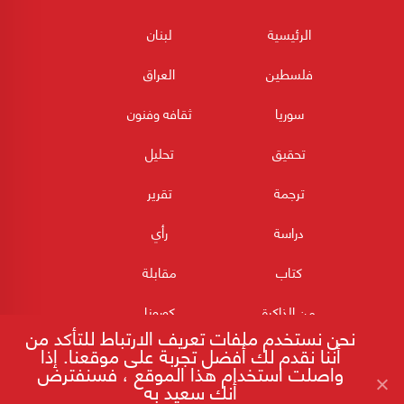
الرئيسية
لبنان
فلسطين
العراق
سوريا
ثقافه وفنون
تحقيق
تحليل
ترجمة
تقرير
دراسة
رأي
كتاب
مقابلة
من الذاكرة
كورونا
نحن نستخدم ملفات تعريف الارتباط للتأكد من
أننا نقدم لك أفضل تجربة على موقعنا. إذا
واصلت استخدام هذا الموقع ، فسنفترض
أنك سعيد به