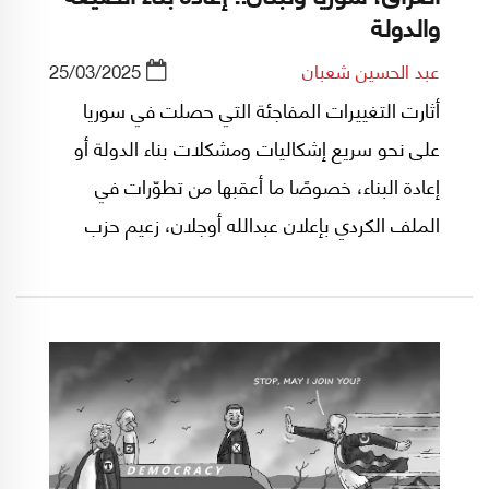
والدولة
عبد الحسين شعبان
25/03/2025
أثارت التغييرات المفاجئة التي حصلت في سوريا
على نحو سريع إشكاليات ومشكلات بناء الدولة أو
إعادة البناء، خصوصًا ما أعقبها من تطوّرات في
الملف الكردي بإعلان عبدالله أوجلان، زعيم حزب
العمّال الكردستاني الطلب من أنصاره إلقاء السلاح
وحل الحزب، الأمر الذي يطرح مجددًا مسألة إعادة بناء
الدولة في ظل تحديات المواطنة ونظام الحكم
ومشكلة المجموعات الثقافية والعلاقة بين الهويّة
العامة والهويّات الفرعية، وهو ما واجه الدولة
العراقية منذ تأسيسها إلى اليوم، وتعمّق بعد