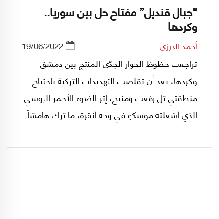
“جبال قنديل” مفتاح حل بين سوريا..
وكردها
أحمد الدرزي
19/06/2022
تراجعت حظوظ الحوار الجدّي المنتج بين دمشق
وكردها، بعد أن تقلصت التهديدات التركية باجتياح
منطقتي تل رفعت ومنبج، إثر الضوء الأحمر الروسي
الذي أشعلته موسكو في وجه أنقرة، ما ترك هامشاً
من الوقت أمام القادة الحقيقيين للحالة الكردية
الجديدة في الشمال السوري بعد تجربتهم السابقة
في العراق، فمن هم هؤلاء القادة؟ وما علاقتهم
بدمشق؟ وما أهدافهم في سوريا؟