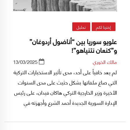
إخترنا لكم
تحليل
علويو سوريا بين “أناضول أردوغان”
و”كنعان نتنياهو”!
مالك الخوري
13/03/2025
لم يعد خافياً على أحد، مدى تأثير الاستخبارات التركية
التي صاغ ملفاتها بشكل حثيث على مدى السنوات
الأخيرة وزير الخارجية التركي هاكان فيدان، على رئيس
الإدارة السورية الجديدة أحمد الشرع وأجهزته في
سوريا، فالرجل الذي اختار أن يحتسي الشاي في قمة
جبل قاسيون إلى جانب مدير الأمن التركي السابق