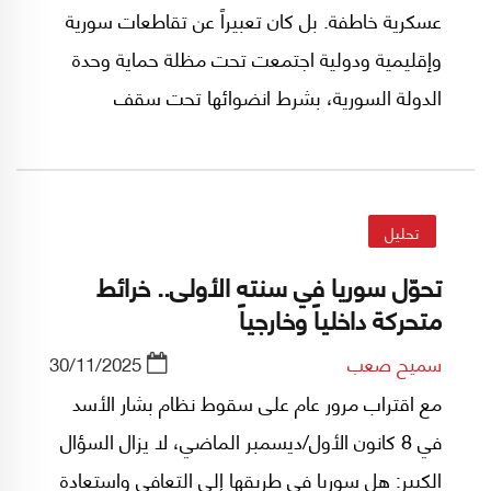
عسكرية خاطفة. بل كان تعبيراً عن تقاطعات سورية
وإقليمية ودولية اجتمعت تحت مظلة حماية وحدة
الدولة السورية، بشرط انضوائها تحت سقف
منظومة مصالح أميركية – تركية – سعودية، يؤمل
أن تأخذ في الاعتبار لاحقاً مصالح دول أخرى أولها
إسرائيل وثانيها الأردن.
تحليل
تحوّل سوريا في سنته الأولى.. خرائط
متحركة داخلياً وخارجياً
سميح صعب
30/11/2025
مع اقتراب مرور عام على سقوط نظام بشار الأسد
في 8 كانون الأول/ديسمبر الماضي، لا يزال السؤال
الكبير: هل سوريا في طريقها إلى التعافي واستعادة