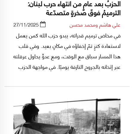
الحزبُ بعد عامٍ من انتهاء حرب لبنان:
الترميمُ فوقَ صخرةٍ متصدّعة
علي هاشم ومحمد محسن
27/11/2025
في مخاض ترميم قدراته، يبدو حزب الله كمن يعمل
لاستعادة كنزٍ تمّ إخفاؤه في مكانٍ بعيد. وفي قلب
هذا المسار سباق مع الوقت، ومع عدوٍّ يحاول عرقلته
عبر إثخانه بالجروح النازفة يوميًا. في مواجهة الحزب
تتبدى إسرائيل الجديدة، وفي ظهره خنجر الوقت
والحدود المغلقة، وعلى كتفيه صخور تحييد جمهوره
قدر الإمكان عن نيران المعركة، ومسامير خصوم
الداخل ومن بينهم بعض حلفاء الأمس. في 14 شهرًا
تلقّى الحزب حدثانِ ضخمان يصعب استيعابهما،
السابع من أكتوبر 2023، والثامن من ديسمبر 2024