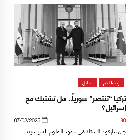
منتصراً، سلّم مفاصل الدولة السورية إلى الإدارات
التركية، ويُمكن القول إن البنية التحتية والبيانية
السورية باتت اليوم جميعها بين يدي أنقرة.
إخترنا لكم
تحليل
تركيا “تنتصر” سورياً.. هل تشتبك مع
إسرائيل؟
07/03/2025
180
جان ماركو؛ الأستاذ في معهد العلوم السياسية