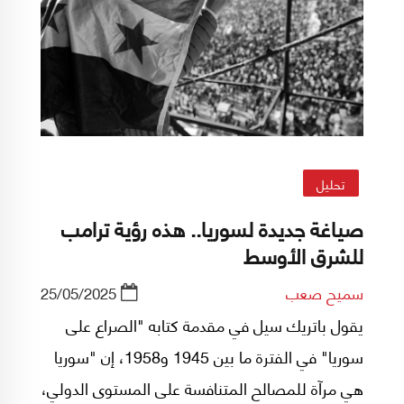
يوم سقوط نظام بشار الأسد، الذي رفض أن يكون،
كما الحزب، جزءًا من إسناد غزة ومعركة "المحور".
تحليل
صياغة جديدة لسوريا.. هذه رؤية ترامب
للشرق الأوسط
سميح صعب
25/05/2025
يقول باتريك سيل في مقدمة كتابه "الصراع على
سوريا" في الفترة ما بين 1945 و1958، إن "سوريا
هي مرآة للمصالح المتنافسة على المستوى الدولي،