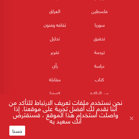
فلسطين
العراق
سوريا
ثقافه وفنون
تحقيق
تحليل
ترجمة
تقرير
دراسة
رأي
كتاب
مقابلة
من الذاكرة
كورونا
نحن نستخدم ملفات تعريف الارتباط للتأكد من
أننا نقدم لك أفضل تجربة على موقعنا. إذا
واصلت استخدام هذا الموقع ، فسنفترض
أنك سعيد به
حسنا
180POST جميع الحقوق محفوظة 2026