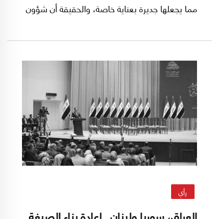
مما يجعلها جديرة بعناية خاصة، والحقيقة أن شؤون
سوريا الداخلية تبدو وكأنها فاقدة المعنى تقريباً ما لم
تُعزَ إلى القرينة الأوسع، وهي جاراتها العربيات أولاً،
والقوى الأخرى ذات المصالح ثانياً".
رأي
العراق، سوريا ولبنان.. إعادة بناء الصيغة