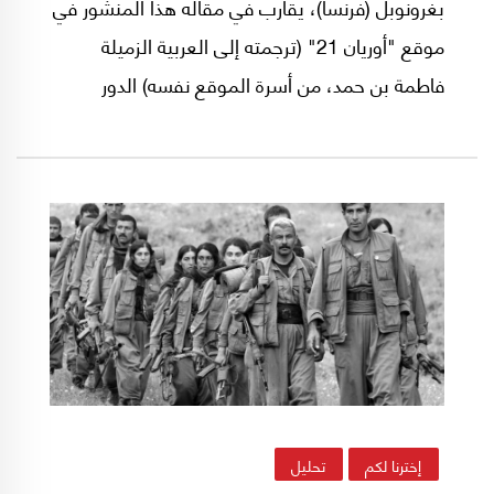
بغرونوبل (فرنسا)، يقارب في مقاله هذا المنشور في
موقع "أوريان 21" (ترجمته إلى العربية الزميلة
فاطمة بن حمد، من أسرة الموقع نفسه) الدور
التركي في "سوريا الجديدة" والمنطقة بكل أبعاده
الإقليمية والدولية.. وهذا أبرز ما تضمنه:
إخترنا لكم
تحليل