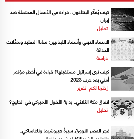
كيف يُفكّر البنتاغون.. قراءة في الأعمال المحتملة ضد
إيران
تحليل
الانتماء الديني وأسماء اللبنانيين: متانة التقليد وتمثّلات
الحداثة
دراسة
كيف ترى إسرائيل مستقبلها؟ قراءة في أخطر مؤتمر
أمني بعد حرب 2023
إخترنا لكم
تقرير
اتفاق مكة الثلاثي.. بداية الأفول الأميركي في الخليج؟
تحليل
فجر العصر النوويّ: سيرةُ هيروشيما وناغاساكي..
والعلوم الشيطانيّة لمشروع مانهاتن