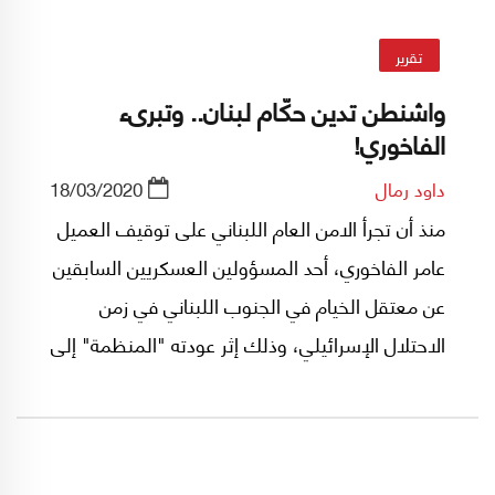
تقرير
واشنطن تدين حكّام لبنان.. وتبرىء
الفاخوري!
داود رمال
18/03/2020
منذ أن تجرأ الامن العام اللبناني على توقيف العميل
عامر الفاخوري، أحد المسؤولين العسكريين السابقين
عن معتقل الخيام في الجنوب اللبناني في زمن
الاحتلال الإسرائيلي، وذلك إثر عودته "المنظمة" إلى
بيروت في أيلول/سبتمبر 2019، مروراً بمحاكمته
أمام القضاء العسكري، وصولاً الى تبرئته واخلاء
سبيله في 16 آذار/مارس 2020، ثمة مسار تعقبته