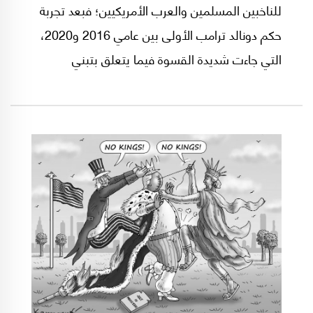
للناخبين المسلمين والعرب الأمريكيين؛ فبعد تجربة
حكم دونالد ترامب الأولى بين عامي 2016 و2020،
التي جاءت شديدة القسوة فيما يتعلق بتبني
سياسات متشددة تضيق على المهاجرين والمسافرين
من دول ذات أغلبية مسلمة، إضافة إلى تبنيه
سياسات داعمة للجانب الإسرائيلي، وعلى رأسها نقل
السفارة الأمريكية إلى القدس والاعتراف بها عاصمةً
موحدةً لإسرائيل، كان من الصعب التصويت في
انتخابات 2024 لجو بايدن أو نائبته كامالا هاريس،
بسبب تصرفات إدارتهما الديموقراطية تجاه قطاع
غزة.