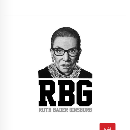
ترامب الجمهوريين، ممن حاولوا القيام بأول إنقلاب
تشريعي في تاريخ الولايات المتحدة ولو كان الثمن
رميها في أتون حرب أهلية.
تقرير