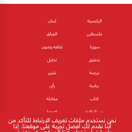
الرئيسية
لبنان
فلسطين
العراق
سوريا
ثقافه وفنون
تحقيق
تحليل
ترجمة
تقرير
دراسة
رأي
كتاب
مقابلة
من الذاكرة
كورونا
نحن نستخدم ملفات تعريف الارتباط للتأكد من
أننا نقدم لك أفضل تجربة على موقعنا. إذا
واصلت استخدام هذا الموقع ، فسنفترض