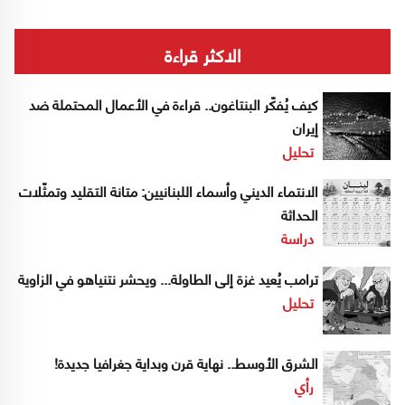
الاكثر قراءة
كيف يُفكّر البنتاغون.. قراءة في الأعمال المحتملة ضد
إيران
تحليل
الانتماء الديني وأسماء اللبنانيين: متانة التقليد وتمثّلات
الحداثة
دراسة
ترامب يُعيد غزة إلى الطاولة... ويحشر نتنياهو في الزاوية
تحليل
الشرق الأوسط.. نهاية قرن وبداية جغرافيا جديدة!
رأي