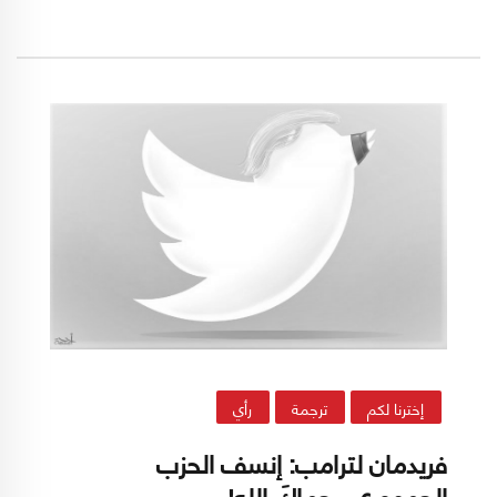
آثارهُ لتشمل كل دول العالم.
إخترنا لكم
ترجمة
رأي
فريدمان لترامب: إنسف الحزب
الجمهوري.. حماكَ الله!