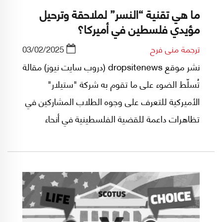
ما هي تقنية “النسر” لملاحقة وترحيل
مؤيدي فلسطين في أميركا؟
ترجمة منى فرح
03/02/2025
نشر موقع dropsitenews (دروب سايت نيوز) مقالة
تُسلّط الضوء على ما تقوم به شركة "ستيلار"
الأميركية للتعرف على وجوه الطلاب المشاركين في
تظاهرات داعمة للقضية الفلسطينية في أنحاء
الولايات المتحدة من خلال استخدام تقنية الذكاء
الاصطناعي (AI)، وتجهيز لائحة باسماء هؤلاء
لتسليمها للأجهزة الأميركية، تمهيداً لترحيلهم إلى
خارج الأراضي الأميركية.