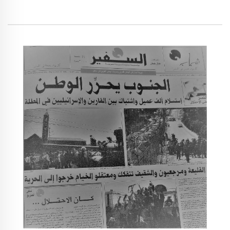
هو الحاضر. في كتاب "جمعية المبرات" المدرسي
مثلاً، يصبح فخر الدين "عميلاً للأستانة" وفي باقي
الكتب هو "البطل اللبناني". ماذا نقول عن بشير
الجميل وحبيب شرتوني؟ عن فرنسوا حلاّل وميشال
عون، يوم قرر الشيوعيون "تصفية" أو "إعدام"
الأخير!