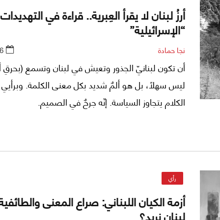
أرزُ لبنان لا يقرأ العِبرية.. قراءة في التهديدات
“الإسرائيلية”
نجا حمادة
6
أن تكون لبنانيّ الجذور وتعيش في لبنان وتسمع (بحرقِ أر
ليس سهلاً، بل هو ألمٌ شديد بكل معنى الكلمة. وبرأيي 
الكلام يتجاوز السياسة. إنّه جرحٌ في الصميم.
رأي
أزمة الكيان اللبناني: صراع المعنى والطائفية –
لبنان نريد؟