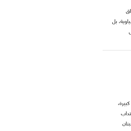
اق
ليشياوية، بل
كبيرة،
تداب
نان