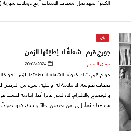
الكبير" شهد قبل انسحاب الإنتداب أربع دويلات سورية (
والدروز وحلب ودمشق) قبل أن تتحد في سوريا الحالية، 
اندلاع الحرب السورية، وبخاصة بعد سقوط نظام الأسد،
لانفجار المجتمع السوري المتنوع بعد أن خرج من تحت ا
رأي
السلطوية، مُدشّناً مرحلة جديدة غامضة الملامح والنهايا
جورج قرم.. شعلةٌ لا يُطفِئها الزمن
نصري الصايغ
20/08/2024
جورج قرم، ترك ضوأه. الشعلة لا يطفئها الزمن. هو خالد أب
صفات تحوشه. لا ملامة له أو عليه. شيء من الترهبن ل
والوضوح والالتزام. لا، ليس عابراً أبداً. إقامته ليست ف
هو هنا دائماً، إلى زمن يحتضن رجالاً ونساءً، كانوا ضوءاً، 
الزمن المتمادي.