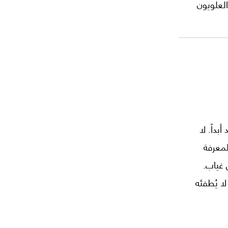
العلويون
لكن منذ
 يشهد
لقبضة
ت.
داً. لا
لمعرفة
ي غياب.
لا يُطفئه