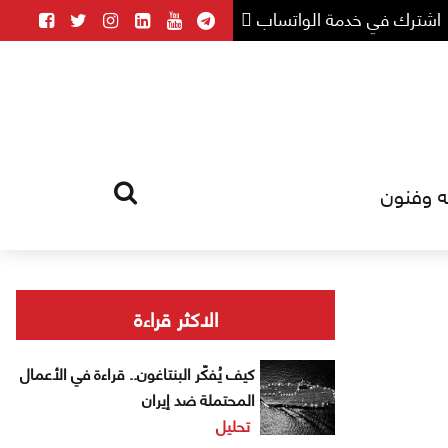
اشترك في خدمة الواتساب
ه وفنون
HOME
TAG
الاكثر قراءة
كيف يُفكّر البنتاغون.. قراءة في الأعمال
المحتملة ضد إيران
تحليل