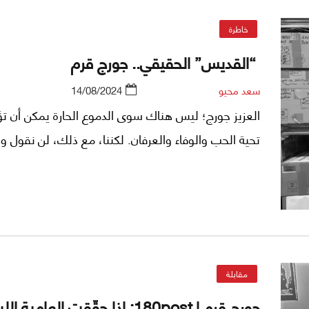
خاطرة
“القديس” الحقيقي.. جورج قرم
سعد محيو
14/08/2024
العزيز جورج؛ ليس هناك سوى الدموع الحارة يمكن أن ت
تحية الحب والوفاء والعرفان. لكننا، مع ذلك، لن نقول ودا
مقابلة
جورج قرم لـ180post: إذا حقّقت العامية ا