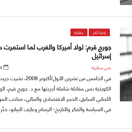
إخترنا لكم
مقابلة
جورج قرم: لولا أميركا والغرب لما استمرت د
إسرائيل
منى سكرية
4
في الخامس من تشرين الأول/أكتوبر 08
الكويتية نص مقابلة شاملة أجريتها مع د. جورج قرم، الوز
اللبناني السابق، الخبير الاقتصادي والمالي، صاحب الم
في السياسة والفكر والتاريخ؛ الرسام وعازف البيانو، حذّر
أن «الحرب الباردة ستزيد من الانقسامات العربية"، واصفا
يعانيه العرب بأنه عبارة عن «غوانتانامو فكري اجتماعي".