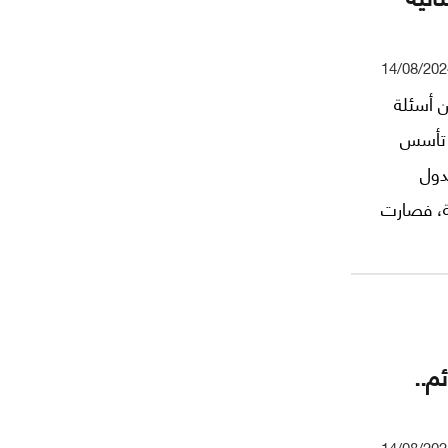
14/08/202
ن أسئلة
. تأسس
دول
فة، فصارت
مانية أو
ت "الدولة
ودولية. من
بير ثم
قائم..
14/08/202