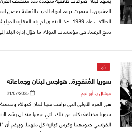
يشهد لبنان صراعات طائفية متجددة منذ منتصف القرن
العشرين، استمرت برغم انتهاء الحرب الأهلية بفضل اتف
الطائف، عام 1989. هذا الاتفاق لم ينهِ العقلية المي
دمج الزعماء في مؤسسات الدولة، ما حوّل إدارة البلد إلى
منظومة قائمة على المُحاصصة والولاءات الطائفية.
رأي
سوريا المُنفجِرة.. هواجس لبنان وجماعاته
ميشال ن. أبو نجم
21/07/2025
هي المرة الأولى التي يراقب فيها لبنان كدولة، وبخشية 
سوريا مختلفة بكثير عن تلك التي عرفها منذ أن رسّم الان
الفرنسي حدودهما وكرس كيانية كل منهما. وبرغم أن "لب