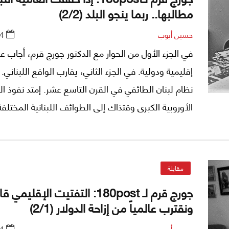
مطالبها.. ربما ينجو البلد (2/2)
حسين أيوب
4
في الجزء الأول من الحوار مع الدكتور جورج قرم، أجاب ع
إقليمية ودولية. في الجزء الثاني، يقارب الواقع اللبناني
نظام لبنان الطائفي في القرن التاسع عشر. إمتد نفوذ ال
الأوروبية الكبرى وقتذاك إلى الطوائف اللبنانية المختل
الأخيرة جزءا من شبكة نفوذ دول مهمة مثل السلطنة العث
الدول الأوروبية مثل فرنسا وإنجلترا وروسيا، وهكذا تكون
الحاجز" (Buffer state) خدمة لمصالح دول إقليمية 
مقابلة
زمن المتصرفية في القرن التاسع عشر إلى دولة لبنان الك
جورج قرم لـ 180post: التفتيت الإقليمي 
صيغة 1943 وأخيرا إتفاق الطائف، لم تتغير الوظيفة اللبنانية.
ونقترب عالمياً من إزاحة الدولار (2/1)
حسين أيوب
4