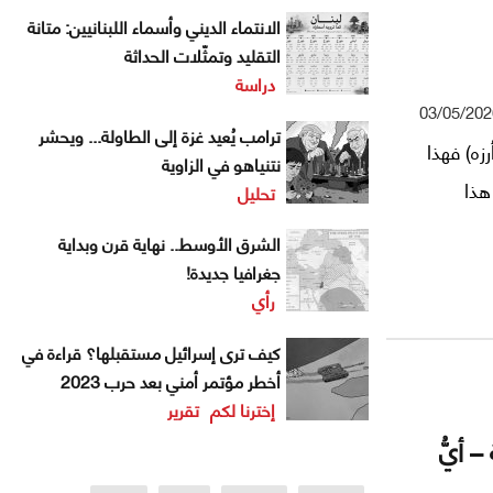
الانتماء الديني وأسماء اللبنانيين: متانة
التقليد وتمثّلات الحداثة
دراسة
03/05/202
ترامب يُعيد غزة إلى الطاولة... ويحشر
زه) فهذا
نتنياهو في الزاوية
هذا
تحليل
الشرق الأوسط.. نهاية قرن وبداية
جغرافيا جديدة!
رأي
كيف ترى إسرائيل مستقبلها؟ قراءة في
أخطر مؤتمر أمني بعد حرب 2023
إخترنا لكم
تقرير
 أيُّ