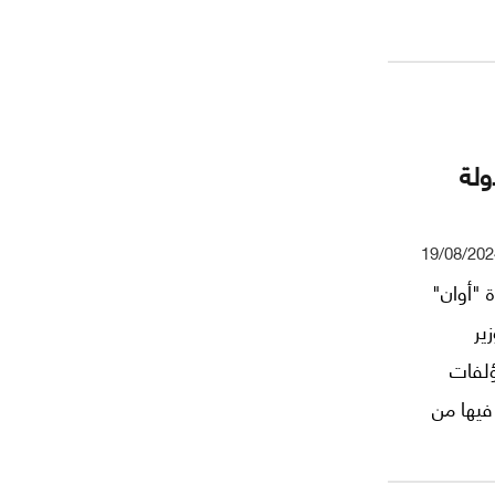
ولة
19/08/202
20، نشرت جريدة "أوان"
ير
ؤلفات
 فيها من
ً ما