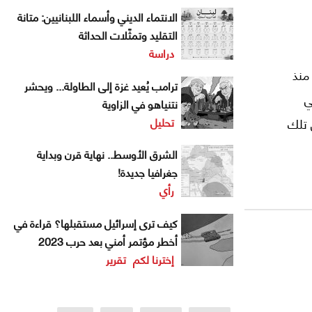
الانتماء الديني وأسماء اللبنانيين: متانة
التقليد وتمثّلات الحداثة
دراسة
 منذ
ترامب يُعيد غزة إلى الطاولة... ويحشر
ي
نتنياهو في الزاوية
تحليل
من تلك
الشرق الأوسط.. نهاية قرن وبداية
جغرافيا جديدة!
رأي
كيف ترى إسرائيل مستقبلها؟ قراءة في
أخطر مؤتمر أمني بعد حرب 2023
إخترنا لكم
تقرير