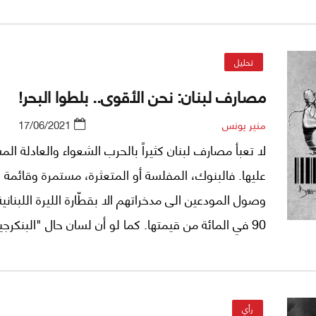
برنامجاً لها، الأمر الذي أفرح من ينشد الخروج من الوضع 
الذي يعيشه اللبنانيون على أمل اكتمال التنسيق بين كل
القوى لإنتاج قوة/قوى قادرة على الدخول في حلبة الصر
تحليل
القوى المتحكمة بالوضع.
مصارف لبنان: نحن الأقوى.. بلطوا البحر!
منير يونس
17/06/2021
لا تعبأ مصارف لبنان كثيراً بالحرب الشعواء والعادلة الم
عليها. فالبنوك، المفلسة أو المتعثرة، مستمرة وقائمة 
وصول المودعين الى مدخراتهم الا بقطّارة الليرة اللبنانية
90 في المائة من قيمتها. كما لو أن لسان حال "البنكرج
أعدائهم: نحن الأقوى.. روحوا بلطوا البحر! كيف ولماذا؟
رأي