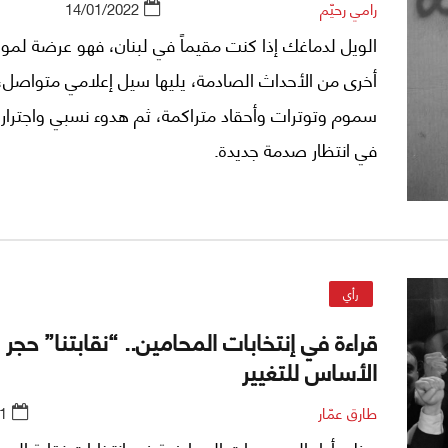
رامي رحيّم
14/01/2022
الويل لدماغك إذا كنت مقيماً في لبنان، فهو عرضة لموج
أخرى من الأحداث الصادمة، يليها سيل إعلامي متواصل، 
سموم وتوترات وأحقاد متراكمة، ثم هدوء نسبي واجترار
في انتظار صدمة جديدة.
رأي
قراءة في إنتخابات المحامين.. “نقابتنا” حجر
الأساس للتغيير
طارق عمّار
1
حظي أداء المجموعات المعارضة في إنتخابات نقابة المح