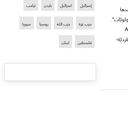
إسرائيل
اسرائيل
بايدن
ترامب
مدها
لويّات".
حرب غزة
حزب الله
روسيا
سوريا
Agen
رديّة؛
فلسطين
لبنان
م