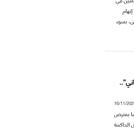
إتهام
ضم عددًا من مجموعات 17 تشرين، بسوء
ني”..
16/11/202
ما يفترض
ى الحاكمة