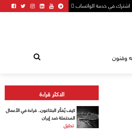
اشترك في خدمة الواتساب
ه وفنون
HOME
TAG
الاكثر قراءة
كيف يُفكّر البنتاغون.. قراءة في الأعمال
المحتملة ضد إيران
تحليل