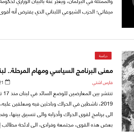
والممثلة في البرلمان، ويُعبّر عنه بالبيان الوزاري لحكوم
ميقاتي؛ الحزب الشيوعي اللبناني الذي يفترض أنه أقوى 
المعارضة الحقيقية وأكثرها إنتشاراً.
دراسة
معنى البرنامج السياسي ومهام المرحلة.. لبنانيا
فارس اشتي
21
تنتشر بين الم
2019، ناشطين في الحراك وباحثين فيه ومعلقين عليه، 
الى برنامج لقوى الحراك وأحزابه والى تنسيق بينها، وقد 
بعض هذه القوى، مجتمعة وفرادى، الى لائحة مطالب إع