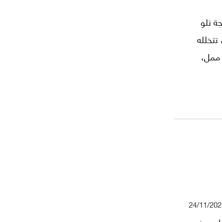
ة تلو
تتخلله
 ممل،
24/11/202
امين في