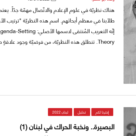
هناك نظريّة في علوم الإعلام والاتّصال مهمّة جدّاً. يعت
طلاّبنا في معظم أبحاثهم. اسم هذه النظريّة "ترتيب الأو
إنّه التعريب المُنتقى لاسمها الأصلي: da-Setting
Theory. تنطلق هذه النظريّة، من فرضيّة وجود علاقةٍ ط
بين حجم اهتمام الإعلام بقضيّةٍ معيّنة، وبين حجم اهتما
الجمهور بهذه القضيّة.
إخترنا لكم
تحليل
لبنان 2022
البصيرة.. ونخبة الحراك في لبنان (1)