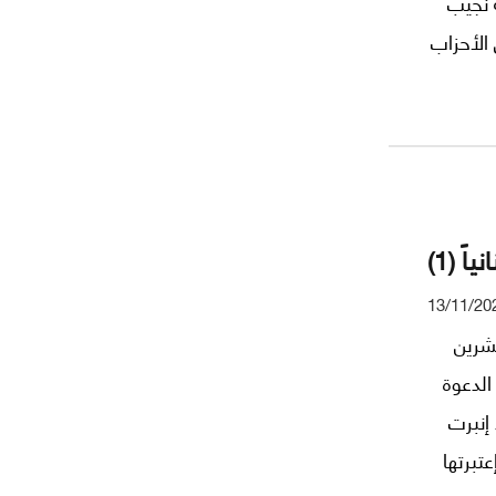
ة نجيب
الأحزاب
ً (1)
13/11/20
عارضين للوضع السائد في لبنان منذ 17 تشرين
الدعوة
إنبرت
تبرتها