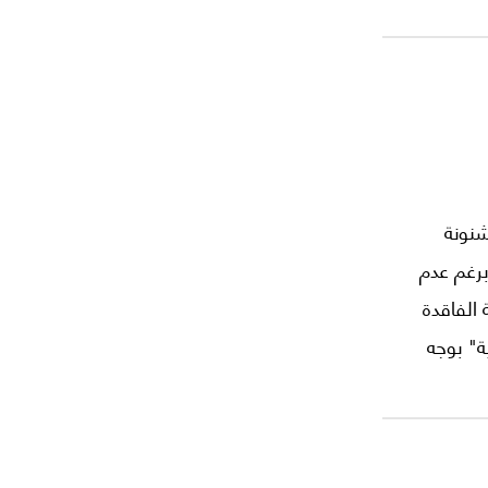
الإنهياري
 هذه
اع مع
شنونة
برغم عدم
 الفاقدة
ية" بوجه