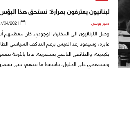
لبنانيون يعترفون بمرارة: نستحق هذا البؤس!
منير يونس
7/04/2021
وصل اللبنانيون الى المفترق الوجودي. ظن معظمهم أن 
عابرة، وسيعود رغد العيش برغم التناكف السياسي الطا
بكيديته، والطائفي الناضح بعنصريته. فاذا بالأزمة تتعمق
وتستعصي على الحلول، فاسقط ما بيدهم، حتى تسمرو
منتظرين قدرهم بسلبية بالغة، وتسليم غريب بمشيئة لا
لهم فيها ولا قوة!